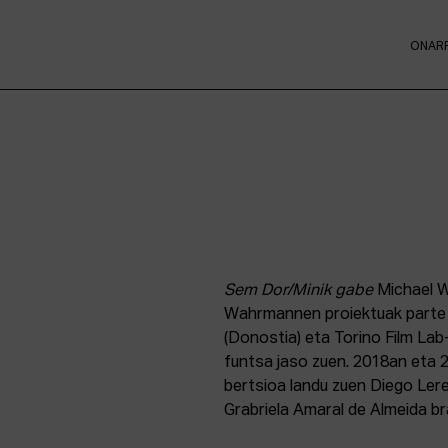
ONAR
Sem Dor/
Minik gabe
Michael W
Wahrmannen proiektuak parte 
(Donostia) eta Torino Film La
funtsa jaso zuen. 2018an eta
bertsioa landu zuen Diego Lere
Grabriela Amaral de Almeida br