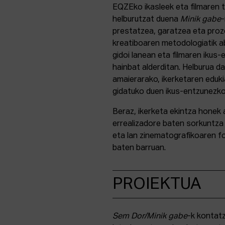
EQZEko ikasleek eta filmaren 
helburutzat duena
Minik gabe
-
prestatzea, garatzea eta proz
kreatiboaren metodologiatik a
gidoi lanean eta filmaren iku
hainbat alderditan. Helburua d
amaierarako, ikerketaren eduki
gidatuko duen ikus-entzunezko
Beraz, ikerketa ekintza honek 
errealizadore baten sorkuntza 
eta lan zinematografikoaren f
baten barruan.
PROIEKTUA
Sem Dor/Minik gabe
-k kontatz