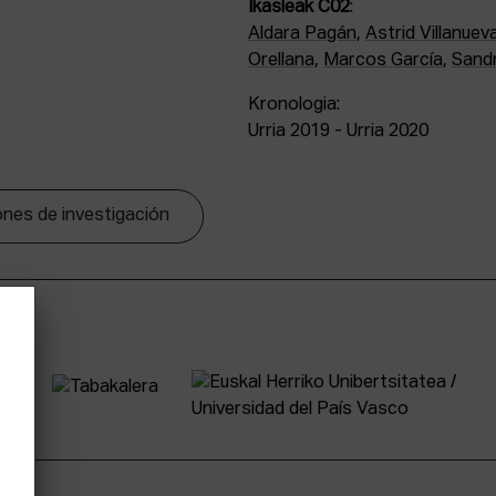
Ikasleak C02
:
Aldara Pagán
,
Astrid Villanuev
Orellana
,
Marcos García
,
Sand
Kronologia:
Urria 2019 - Urria 2020
nes de investigación