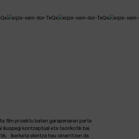
ta film proiektu baten garapenaren parte
i ikuspegi kontzeptual eta teorikotik bai
otik. Ikerketa ekintza hau oinarritzen da