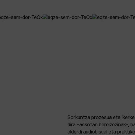
Sorkuntza prozesua eta ikerke
dira –askotan bereizezinak–, ba
alderdi audiobisual eta praktik