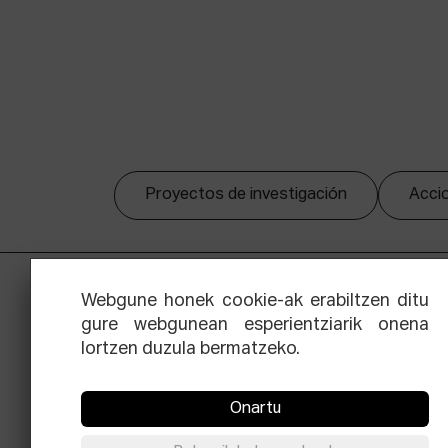
Proyectos de investigación
Accio
Webgune honek cookie-ak erabiltzen ditu
gure webgunean esperientziarik onena
lortzen duzula bermatzeko.
Onartu