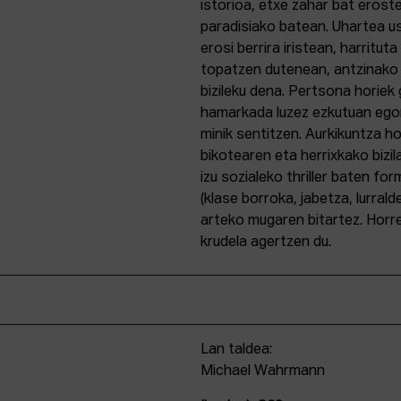
istorioa, etxe zahar bat erost
paradisiako batean. Uhartea u
erosi berrira iristean, harrituta
topatzen dutenean, antzinako
bizileku dena. Pertsona horiek
hamarkada luzez ezkutuan egon
minik sentitzen. Aurkikuntza h
bikotearen eta herrixkako bizi
izu sozialeko thriller baten fo
(klase borroka, jabetza, lurra
arteko mugaren bitartez. Horr
krudela agertzen du.
Lan taldea:
Michael Wahrmann