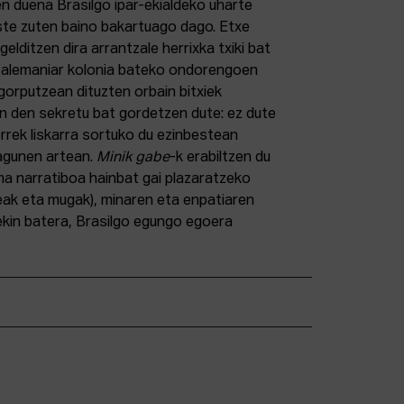
en duena Brasilgo ipar-ekialdeko uharte
ste zuten baino bakartuago dago. Etxe
 gelditzen dira arrantzale herrixka txiki bat
 alemaniar kolonia bateko ondorengoen
 gorputzean dituzten orbain bitxiek
 den sekretu bat gordetzen dute: ez dute
orrek liskarra sortuko du ezinbestean
lagunen artean.
Minik gabe
-k erabiltzen du
rma narratiboa hainbat gai plazaratzeko
ldeak eta mugak), minaren eta enpatiaren
ekin batera, Brasilgo egungo egoera