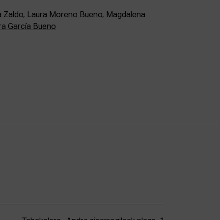
a Zaldo
,
Laura Moreno Bueno
,
Magdalena
ra García Bueno