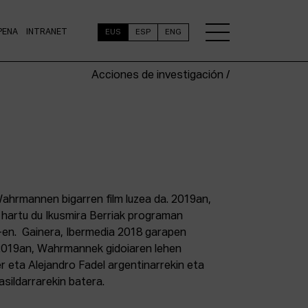
PENA
INTRANET
EUS
ESP
ENG
Acciones de investigación /
ahrmannen bigarren film luzea da. 2019an,
hartu du Ikusmira Berriak programan
b-en. Gainera, Ibermedia 2018 garapen
 2019an, Wahrmannek gidoiaren lehen
r eta Alejandro Fadel argentinarrekin eta
asildarrarekin batera.