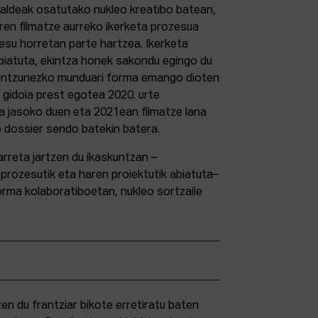
taldeak osatutako nukleo kreatibo batean,
ren filmatze aurreko ikerketa prozesua
esu horretan parte hartzea. Ikerketa
biatuta, ekintza honek sakondu egingo du
s-entzunezko munduari forma emango dioten
a gidoia prest egotea 2020. urte
a jasoko duen eta 2021ean filmatze lana
 dossier sendo batekin batera.
arreta jartzen du ikaskuntzan –
prozesutik eta haren proiektutik abiatuta–
orma kolaboratiboetan, nukleo sortzaile
en du frantziar bikote erretiratu baten