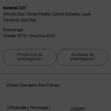
Ikasleak C01
:
Alfredo Ruiz
,
Arnau Padilla
,
Carlos Saldaña
,
Lucía
Ferreyra
,
Unai Ruiz
Kronologia:
Otsaila 2019 > Abuztua 2019
Proyectos de
Acciones de
investigación
investigación