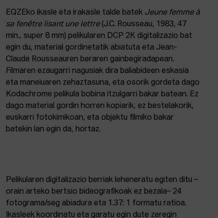
ALBISTEAK
EQZEko ikasle eta irakasle talde batek
Jeune femme à
sa fenêtre lisant une lettre
(J.C. Rousseau, 1983, 47
Onarpena
min., super 8 mm) pelikularen DCP 2K digitalizazio bat
Intranet
egin du, material gordinetatik abiatuta eta Jean-
EUS
ESP
ENG
Claude Rousseauren beraren gainbegiradapean.
Filmaren ezaugarri nagusiak dira baliabideen eskasia
eta maneiuaren zehaztasuna, eta osorik gordeta dago
Kodachrome pelikula bobina itzulgarri bakar batean. Ez
dago material gordin horren kopiarik, ez bestelakorik,
euskarri fotokimikoan, eta objektu filmiko bakar
batekin lan egin da, hortaz.
Pelikularen digitalizazio berriak leheneratu egiten ditu –
orain arteko bertsio bideografikoak ez bezala– 24
fotograma/seg abiadura eta 1.37: 1 formatu ratioa.
Ikasleek koordinatu eta garatu egin dute zeregin