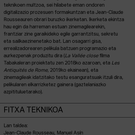
teknikoen multzoa, sei hilabete eman ondoren
digitalizazio prozesuen formakuntzan eta Jean-Claude
Rousseauren obrari buruzko ikerketan. Ikerketa ekintza
hau egin da harreman estuan zinemagilearekin,
frantziar zine garaikideko egile garrantzitsu, sekretu
eta sailkaezinenetako bat. Lan osagarri gisa,
errealizadorearen pelikula batzuen programazio eta
aurkezpenak produzitu dira (
La Vallée close
filma
Tabakaleran proiektatu zen 2018ko azaroan, eta
Les
Antiquités de Rome
, 2019ko ekainean), eta
zinemagileak idatzitako testu esanguratsuak itzuli dira,
pelikularen elkarrizketez gainera (gaztelaniazko
azpitituluetarako).
FITXA TEKNIKOA
Lan taldea:
Jean-Claude Rousseau, Manuel Asín