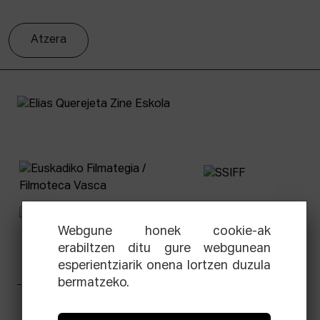
Atzera
Webgune honek cookie-ak
erabiltzen ditu gure webgunean
esperientziarik onena lortzen duzula
bermatzeko.
Facebook
Equis
Instagram
Threads
Newsletter