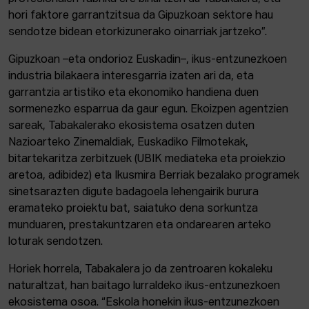
hori faktore garrantzitsua da Gipuzkoan sektore hau
sendotze bidean etorkizunerako oinarriak jartzeko”.
Gipuzkoan –eta ondorioz Euskadin–, ikus-entzunezkoen
industria bilakaera interesgarria izaten ari da, eta
garrantzia artistiko eta ekonomiko handiena duen
sormenezko esparrua da gaur egun. Ekoizpen agentzien
sareak, Tabakalerako ekosistema osatzen duten
Nazioarteko Zinemaldiak, Euskadiko Filmotekak,
bitartekaritza zerbitzuek (UBIK mediateka eta proiekzio
aretoa, adibidez) eta Ikusmira Berriak bezalako programek
sinetsarazten digute badagoela lehengairik burura
eramateko proiektu bat, saiatuko dena sorkuntza
munduaren, prestakuntzaren eta ondarearen arteko
loturak sendotzen.
Horiek horrela, Tabakalera jo da zentroaren kokaleku
naturaltzat, han baitago lurraldeko ikus-entzunezkoen
ekosistema osoa. “Eskola honekin ikus-entzunezkoen