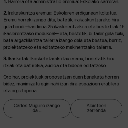
1.
Harrera eta administrazio eremua: Eskolako sarreran.
2.
Irakaskuntza eremua: Eskolaren erdigunean kokatua.
Eremu horrek izango ditu, batetik, irakaskuntzarako hiru
gela handi –handiena 25 ikaslerentzakoa eta beste biak 15
ikaslerentzako modukoak– eta, bestetik, bi tailer gela txiki,
bata argazkilaritza tailerra izango dela eta bestea, berriz,
proiektatzeko eta editatzeko makinentzako tailerra.
3.
Ikasketak: Ikasketetarako lau eremu, horietatik hiru
itxiak eta bat irekia, audioa eta bideoa editatzeko.
Oro har, proiektuak proposatzen duen banaketa horren
bidez, maximizatu egin nahi izan dira espazioen erabilera
eta argiztapena.
Carlos Muguiro izango
Albisteen
da ...
zerrenda