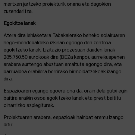
martxan jartzeko proiekturik onena eta dagokion
zuzendaritza.
Egokitze lanak
Atera dira lehiaketara Tabakalerako beheko solairuaren
hego-mendebaldeko izkinan egongo den zentroa
egokitzeko lanak. Lizitazio prozesuan dauden lanak
285.750,50 eurokoak dira (BEZa kanpo), aurreikuspenen
arabera aurtengo abuztuan amaituta egongo dira, eta
barrualdea erabilera berrirako birmoldatzekoak izango
dira.
Espazioaren egungo egoera ona da, orain dela gutxi egin
baitira eraikin osoa egokitzeko lanak eta prest baititu
oinarrizko azpiegiturak.
Proiektuaren arabera, espazioak hainbat eremu izango
ditu: