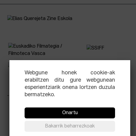
Webgune honek cookie-ak
erabiltzen ditu gure webgunean
esperientziarik onena lortzen duzula
bermatzeko.
Facebook
Equis
Instagram
Threads
Newsletter
Onartu
© Elías Querejeta Zine Eskola 2026
Bakarrik beharrezkoak
Tabakalera · Andre zigarrogileak plaza, 1
20012 Donostia / San Sebastián