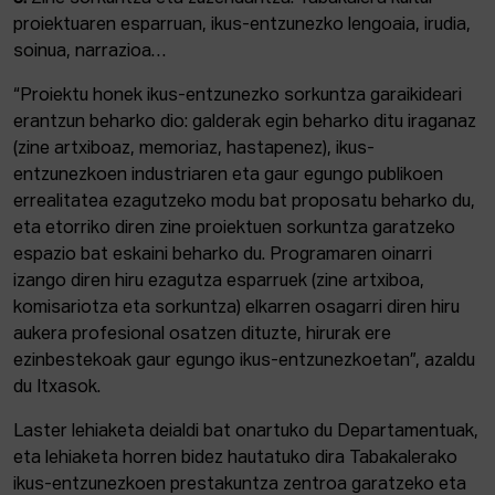
proiektuaren esparruan, ikus-entzunezko lengoaia, irudia,
soinua, narrazioa…
“Proiektu honek ikus-entzunezko sorkuntza garaikideari
erantzun beharko dio: galderak egin beharko ditu iraganaz
(zine artxiboaz, memoriaz, hastapenez), ikus-
entzunezkoen industriaren eta gaur egungo publikoen
errealitatea ezagutzeko modu bat proposatu beharko du,
eta etorriko diren zine proiektuen sorkuntza garatzeko
espazio bat eskaini beharko du. Programaren oinarri
izango diren hiru ezagutza esparruek (zine artxiboa,
komisariotza eta sorkuntza) elkarren osagarri diren hiru
aukera profesional osatzen dituzte, hirurak ere
ezinbestekoak gaur egungo ikus-entzunezkoetan”, azaldu
du Itxasok.
Laster lehiaketa deialdi bat onartuko du Departamentuak,
eta lehiaketa horren bidez hautatuko dira Tabakalerako
ikus-entzunezkoen prestakuntza zentroa garatzeko eta