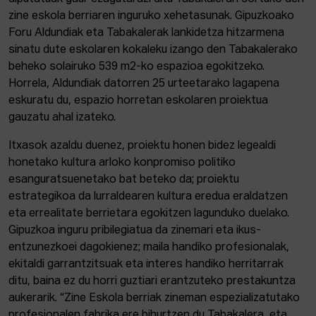
zine eskola berriaren inguruko xehetasunak. Gipuzkoako
Foru Aldundiak eta Tabakalerak lankidetza hitzarmena
sinatu dute eskolaren kokaleku izango den Tabakalerako
beheko solairuko 539 m2-ko espazioa egokitzeko.
Horrela, Aldundiak datorren 25 urteetarako lagapena
eskuratu du, espazio horretan eskolaren proiektua
gauzatu ahal izateko.
Itxasok azaldu duenez, proiektu honen bidez legealdi
honetako kultura arloko konpromiso politiko
esanguratsuenetako bat beteko da; proiektu
estrategikoa da lurraldearen kultura eredua eraldatzen
eta errealitate berrietara egokitzen lagunduko duelako.
Gipuzkoa inguru pribilegiatua da zinemari eta ikus-
entzunezkoei dagokienez; maila handiko profesionalak,
ekitaldi garrantzitsuak eta interes handiko herritarrak
ditu, baina ez du horri guztiari erantzuteko prestakuntza
aukerarik. “Zine Eskola berriak zineman espezializatutako
profesionalen fabrika ere bihurtzen du Tabakalera, eta