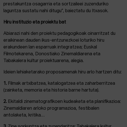
prestakuntza osagarria eta sortzaileei zuzenduriko
laguntza sustatu nahi ditugu”, baieztatu du Itxasok.
Hiru instituzio eta proiektu bat
Abiarazi nahi den proiektu pedagogikoak oinarritzat du
eraikinean dauden ikus-entzunezkoei loturiko hiru
erakundeen lan esparruak integratzea; Euskal
Filmotekarena, Donostiako Zinemaldiarena eta
Tabakalera kultur proiektuarena, alegia.
Ideien lehiaketarako proposamenak hiru arlo hartzen ditu:
1.
Filmak artxibatzea, katalogatzea eta zaharberritzea
(zainketa, memoria eta historia barne hartuta).
2.
Ekitaldi zinematografikoen kudeaketa eta planifikazioa:
Zinemaldiaren arloko programazioa, festibalen
antolaketa, kritika…
3.
Zine sorkuntza eta zuzendaritza: Tabakalera kultur