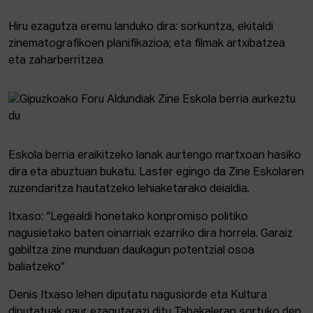
Hiru ezagutza eremu landuko dira: sorkuntza, ekitaldi
zinematografikoen planifikazioa; eta filmak artxibatzea
eta zaharberritzea
Eskola berria eraikitzeko lanak aurtengo martxoan hasiko
dira eta abuztuan bukatu. Laster egingo da Zine Eskolaren
zuzendaritza hautatzeko lehiaketarako deialdia.
Itxaso: “Legealdi honetako konpromiso politiko
nagusietako baten oinarriak ezarriko dira horrela. Garaiz
gabiltza zine munduan daukagun potentzial osoa
baliatzeko”
Denis Itxaso lehen diputatu nagusiorde eta Kultura
diputatuak gaur ezagutarazi ditu Tabakaleran sortuko den