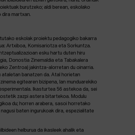
leak ibilbidearen azken geltokira, nahiz oraindik
oiektuak burutzeko; aldi berean, eskolako
o dira martxan.
tutako eskolak proiektu pedagogiko bakarra
tua: Artxiboa, Komisariotza eta Sorkuntza.
tzeptualizazioan esku hartu duten hiru
egia, Donostia Zinemaldia eta Tabakalera
eko Zentroa) jakintza-alorretan du oinarria.
u ataletan banatzen da. Atal horietan
 zinema egitearen bizipena, lan munduarekiko
esperimentala. Ikasturtea 56 astekoa da, sei
ostetik zazpi astera bitartekoa. Modulu
ikoa du; horren arabera, sasoi horretako
i nagusi baten ingurukoak dira, espezialitate
lbideen helburua da ikasleek ahalik eta