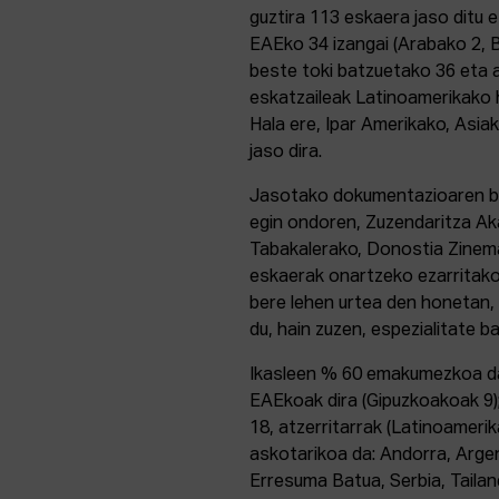
guztira 113 eskaera jaso ditu 
EAEko 34 izangai (Arabako 2, 
beste toki batzuetako 36 eta a
eskatzaileak Latinoamerikako h
Hala ere, Ipar Amerikako, Asi
jaso dira.
Jasotako dokumentazioaren bal
egin ondoren, Zuzendaritza Ak
Tabakalerako, Donostia Zinem
eskaerak onartzeko ezarritako 
bere lehen urtea den honetan, 
du, hain zuzen, espezialitate b
Ikasleen % 60 emakumezkoa da 
EAEkoak dira (Gipuzkoakoak 9);
18, atzerritarrak (Latinoamerika
askotarikoa da: Andorra, Argen
Erresuma Batua, Serbia, Tailan