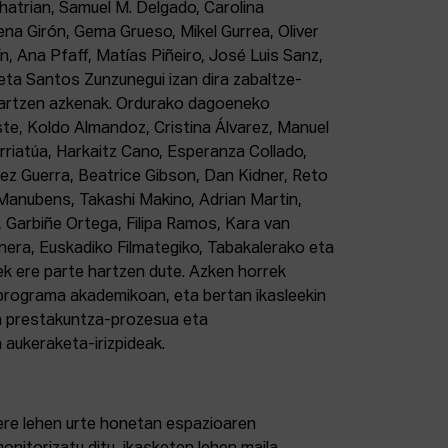
Chatrian, Samuel M. Delgado, Carolina
ena Girón, Gema Grueso, Mikel Gurrea, Oliver
n, Ana Pfaff, Matías Piñeiro, José Luis Sanz,
eta Santos Zunzunegui izan dira zabaltze-
sartzen azkenak. Ordurako dagoeneko
ste, Koldo Almandoz, Cristina Álvarez, Manuel
rriatúa, Harkaitz Cano, Esperanza Collado,
ez Guerra, Beatrice Gibson, Dan Kidner, Reto
anubens, Takashi Makino, Adrian Martin,
 Garbiñe Ortega, Filipa Ramos, Kara van
nera, Euskadiko Filmategiko, Tabakalerako eta
ek ere parte hartzen dute. Azken horrek
 programa akademikoan, eta bertan ikasleekin
n prestakuntza-prozesua eta
 aukeraketa-irizpideak.
bere lehen urte honetan espazioaren