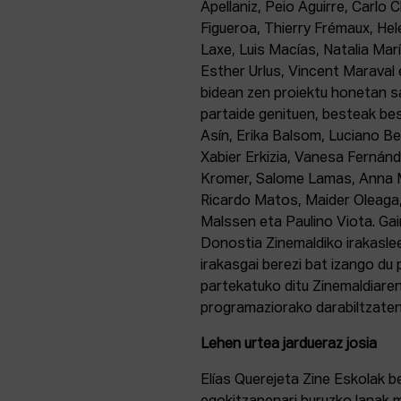
Apellaniz, Peio Aguirre, Carlo 
Figueroa, Thierry Frémaux, Hel
Laxe, Luis Macías, Natalia Marí
Esther Urlus, Vincent Maraval 
bidean zen proiektu honetan 
partaide genituen, besteak be
Asín, Erika Balsom, Luciano Be
Xabier Erkizia, Vanesa Fernánd
Kromer, Salome Lamas, Anna M
Ricardo Matos, Maider Oleaga,
Malssen eta Paulino Viota. Gai
Donostia Zinemaldiko irakasle
irakasgai berezi bat izango du
partekatuko ditu Zinemaldiare
programaziorako darabiltzaten
Lehen urtea jardueraz josia
Elías Querejeta Zine Eskolak 