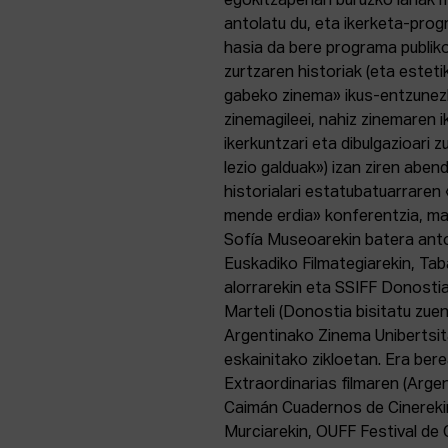
egokitzapenari buruzko lanak m
antolatu du, eta ikerketa-progr
hasia da bere programa publik
zurtzaren historiak (eta esteti
gabeko zinema» ikus-entzunezk
zinemagileei, nahiz zinemaren ik
ikerkuntzari eta dibulgazioari z
lezio galduak») izan ziren abe
historialari estatubatuarrare
mende erdia» konferentzia, mar
Sofía Museoarekin batera anto
Euskadiko Filmategiarekin, Ta
alorrarekin eta SSIFF Donostia
Marteli (Donostia bisitatu zue
Argentinako Zinema Unibertsit
eskainitako zikloetan. Era ber
Extraordinarias filmaren (Arge
Caimán Cuadernos de Cinerekin
Murciarekin, OUFF Festival de 