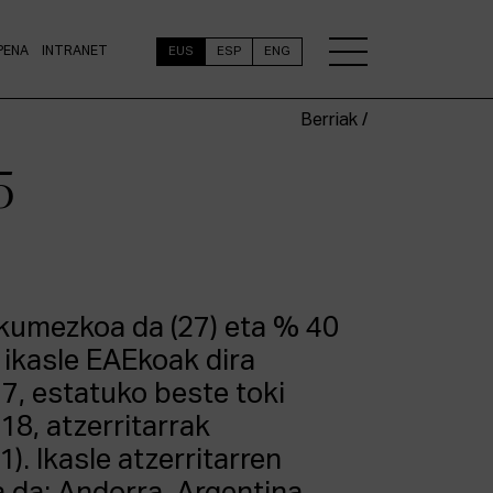
PENA
INTRANET
EUS
ESP
ENG
Berriak /
5
kumezkoa da (27) eta % 40
 ikasle EAEkoak dira
7, estatuko beste toki
18, atzerritarrak
). Ikasle atzerritarren