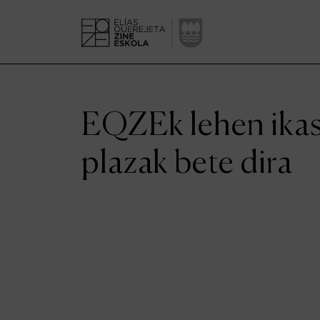
EQZEk lehen ikas
plazak bete dira