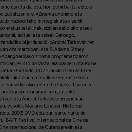
onitorizatu ditu, ikasketen lehen maila
ama garatu du, eta, hori gutxi balitz, eskola
oa zabaltzen ere. «Zinema anonimo eta
kak)» nazioarteko mintegiak eta «Izenik
o erakusketak ireki zizkien eskolako ateak
erlariei, adituei eta zaleei. Geroago,
uzenduriko bi jardunaldi («Andréi Tarkovskiren
nduan eta martxoan, eta P. Adams Sitney
n «Abangoardiako zinema programazioaren
txoan, Punto de Vista jaialdiarekin eta Reina
latua. Bestalde, EQZE lankidetzan aritu da
bakalerako Zinema eta Ikus-Entzunezkoen
 Zinemaldiarekin, esate baterako, Lucrecia
n bere lanaren inguruan mintzatzeko),
ateari eta Andréi Tarkovskiren zinemari
ean, eskolak Mariano Llinásen Historias
ntina, 2008) DVD edizioan parte hartu du,
, IBAFF Festival Internacional de Cine de
Cine Internacional de Ourenserekin eta