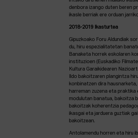
iritsiko dira lehen mailako ikas
denbora izango duten beren pr
ikasle berriak ere orduan jarrik
2018-2019 Ikasturtea
Gipuzkoako Foru Aldundiak sor
du, hiru espezialitatetan bana
Banaketa horrek eskolaren kon
instituzioen (Euskadiko Filmat
Kultura Garaikidearen Nazioart
Ildo bakoitzaren plangintza hir
konbinatzen dira hausnarketa,
harreman zuzena eta praktika 
modulutan banatua, bakoitza b
bakoitzak koherentzia pedagog
ikasgai eta jarduera guztiak ga
bakoitzean.
Antolamendu horren eta hiru ibi