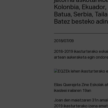
jatorria askotariko
Kolonbia, Ekuador,
Batua, Serbia, Tail
Batez besteko adin
2018/07/09
2018-2019 ikasturterako eska
artean aukeraketa egin ondore
Elías Querejeta Zine Eskolak a
ikasleei irailaren 19an
Joan den maiatzaren 31n amait
2019 ikasturterako izena emate