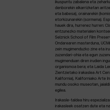
ikuspuntu zabalena eta zehark
denborekin elkarrizketan aritz
eta babesa), orainarekin (komi
etorkizunarekin (sormena). Es
hauek dira, hurrenez hurren: C
entzunezko materialen kontserb
Selznick School of Film Prese
Ondarearen masterduna, UCMn; 
zein mugimenduzko zine eta irud
zuzendari-ohia eta egun zuzend
mugimenduan diren irudien ingu
organismoa bera; eta Laida Le
Zientzietako irakaslea Art Ce
Kalifornia), Kaliforniako Arte
mundu osoko museotan, jaialdi
egilea.
Irakasle-taldea hiru espeziali
irakasleek osatzen dute eta na