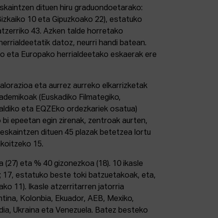
eskaintzen dituen hiru graduondoetarako:
Bizkaiko 10 eta Gipuzkoako 22), estatuko
tzerriko 43. Azken talde horretako
errialdeetatik datoz, neurri handi batean.
ako eta Europako herrialdeetako eskaerak ere
orazioa eta aurrez aurreko elkarrizketak
ademikoak (Euskadiko Filmategiko,
aldiko eta EQZEko ordezkariek osatua)
bi epeetan egin zirenak, zentroak aurten,
eskaintzen dituen 45 plazak betetzea lortu
akoitzeko 15.
(27) eta % 40 gizonezkoa (18). 10 ikasle
 17, estatuko beste toki batzuetakoak, eta,
ko 11). Ikasle atzerritarren jatorria
tina, Kolonbia, Ekuador, AEB, Mexiko,
dia, Ukraina eta Venezuela. Batez besteko