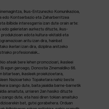
 Zinemagintza, Ikus-Entzunezko Komunikazioa,
ia edo Kontserbazio eta Zaharberritzea
a ibilbide interesgarria izan dute orain arte:
u edo galeriatan aurkeztu dituzte, ikus-
produkzioan edota kultura-ekitaldi eta
gramazioan aritu izan dira, hainbat
ko ikerlari izan dira, diziplina anitzeko
triako profesionalak...
zkio ateak bere lehen promozioari, ikasleei
. Bi egun geroago, Donostia Zinemaldiko 66.
un bitartean, ikasleek proiekzioetara,
sleen Nazioarteko Topaketara nahiz beste
era izango dute, baita jaialdia barne-barnetik
dia amaituta, urriaren 2an hasiko dituzte
a izango dute, eta hasi diren tokian amaituko
dizioarekin bat, gutxi gorabehera. Orduan