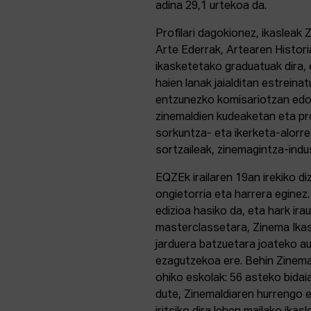
adina 29,1 urtekoa da.
Profilari dagokionez, ikasleak
Arte Ederrak, Artearen Histor
ikasketetako graduatuak dira, et
haien lanak jaialditan estreinat
entzunezko komisariotzan edo 
zinemaldien kudeaketan eta pro
sorkuntza- eta ikerketa-alorreta
sortzaileak, zinemagintza-indus
EQZEk irailaren 19an irekiko di
ongietorria eta harrera eginez
edizioa hasiko da, eta hark ira
masterclassetara, Zinema Ika
jarduera batzuetara joateko auk
ezagutzekoa ere. Behin Zinemal
ohiko eskolak: 56 asteko bidai
dute, Zinemaldiaren hurrengo e