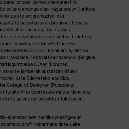
akoena lortzea, zeinak zinemaren hiru
eko aukera emango dien: iraganarekin (ikerketa
sariotza eta programazioa) eta
pezialitate bakoitzeko arduradunak honako
lara Sánchez-Dehesa, film eta ikus-
azio eta zaharberritzean aditua, L. Jeffrey
rvation eskolan, eta Ikus-Entzunezko
María Palacios Cruz, komisarioa, idazlea
ien irakaslea, Festival Courtisaneko (Belgika)
ari laguntzailea LUXen (Londres),
ruko arte-jarduerak sustatzen dituen
rtxundi, Arte Ederretako eta Giza
nter College of Designen (Pasadena,
 Institutuko Arte Ederretako masterduna eta
tan eta galeriatan proiektatutako lanen
zazio-alorretan son handiko prestigiodun
zioarteko profil nabarmena dute. Leire