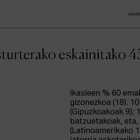
ONAR
turterako eskainitako 4
Ikasleen % 60 ema
gizonezkoa (18). 10
(Gipuzkoakoak 9); 1
batzuetakoak, eta, 
(Latinoamerikako 11