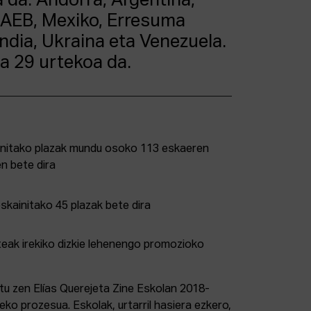
a da: Andorra, Argentina,
 AEB, Mexiko, Erresuma
andia, Ukraina eta Venezuela.
a 29 urtekoa da.
initako plazak mundu osoko 113 eskaeren
n bete dira
teak irekiko dizkie lehenengo promozioko
u zen Elías Querejeta Zine Eskolan 2018-
ko prozesua. Eskolak, urtarril hasiera ezkero,