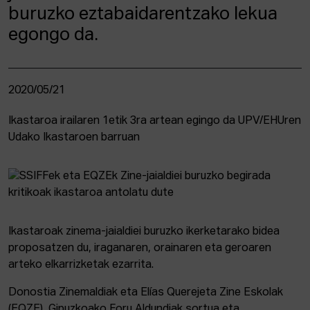
buruzko eztabaidarentzako lekua
egongo da.
2020/05/21
Ikastaroa irailaren 1etik 3ra artean egingo da UPV/EHUren
Udako Ikastaroen barruan
Ikastaroak zinema-jaialdiei buruzko ikerketarako bidea
proposatzen du, iraganaren, orainaren eta geroaren
arteko elkarrizketak ezarrita.
Donostia Zinemaldiak eta Elías Querejeta Zine Eskolak
(EQZE), Gipuzkoako Foru Aldundiak sortua eta