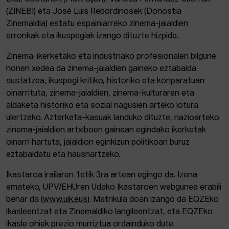
(ZINEBI) eta José Luis Rebordinosek (Donostia
Zinemaldia) estatu espainiarreko zinema-jaialdien
erronkak eta ikuspegiak izango dituzte hizpide.
Zinema-ikerketako eta industriako profesionalen bilgune
honen xedea da zinema-jaialdien gaineko eztabaida
sustatzea, ikuspegi kritiko, historiko eta konparatuan
oinarrituta, zinema-jaialdien, zinema-kulturaren eta
aldaketa historiko eta sozial nagusien arteko lotura
ulertzeko. Azterketa-kasuak landuko dituzte, nazioarteko
zinema-jaialdien artxiboen gainean egindako ikerketak
oinarri hartuta, jaialdion eginkizun politikoari buruz
eztabaidatu eta hausnartzeko.
Ikastaroa irailaren 1etik 3ra artean egingo da. Izena
emateko, UPV/EHUren Udako Ikastaroen webgunea erabili
behar da (
www.uik.eus)
. Matrikula doan izango da EQZEko
ikasleentzat eta Zinemaldiko langileentzat, eta EQZEko
ikasle ohiek prezio murriztua ordainduko dute.