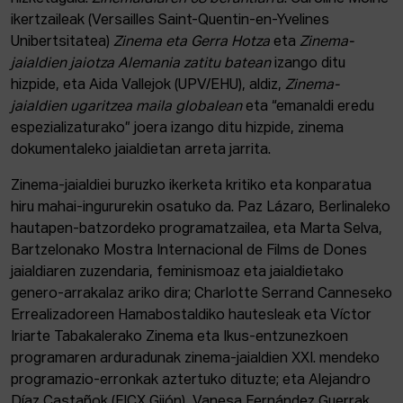
ikertzaileak (Versailles Saint-Quentin-en-Yvelines
Unibertsitatea)
Zinema eta Gerra Hotza
eta
Zinema-
jaialdien jaiotza Alemania zatitu batean
izango ditu
hizpide, eta Aida Vallejok (UPV/EHU), aldiz,
Zinema-
jaialdien ugaritzea maila globalean
eta “emanaldi eredu
espezializaturako” joera izango ditu hizpide, zinema
dokumentaleko jaialdietan arreta jarrita.
Zinema-jaialdiei buruzko ikerketa kritiko eta konparatua
hiru mahai-ingururekin osatuko da. Paz Lázaro, Berlinaleko
hautapen-batzordeko programatzailea, eta Marta Selva,
Bartzelonako Mostra Internacional de Films de Dones
jaialdiaren zuzendaria, feminismoaz eta jaialdietako
genero-arrakalaz ariko dira; Charlotte Serrand Canneseko
Errealizadoreen Hamabostaldiko hautesleak eta Víctor
Iriarte Tabakalerako Zinema eta Ikus-entzunezkoen
programaren arduradunak zinema-jaialdien XXI. mendeko
programazio-erronkak aztertuko dituzte; eta Alejandro
Díaz Castañok (FICX Gijón), Vanesa Fernández Guerrak