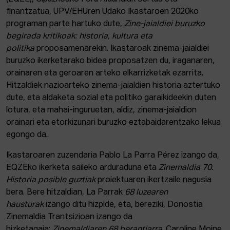
finantzatua, UPV/EHUren Udako Ikastaroen 2020ko
programan parte hartuko dute,
Zine-jaialdiei buruzko
begirada kritikoak: historia, kultura eta
politika
proposamenarekin. Ikastaroak zinema-jaialdiei
buruzko ikerketarako bidea proposatzen du, iraganaren,
orainaren eta geroaren arteko elkarrizketak ezarrita.
Hitzaldiek nazioarteko zinema-jaialdien historia aztertuko
dute, eta aldaketa sozial eta politiko garaikideekin duten
lotura, eta mahai-inguruetan, aldiz, zinema-jaialdion
orainari eta etorkizunari buruzko eztabaidarentzako lekua
egongo da.
Ikastaroaren zuzendaria Pablo La Parra Pérez izango da,
EQZEko ikerketa saileko arduraduna eta
Zinemaldia 70.
Historia posible guztiak
proiektuaren ikertzaile nagusia
bera. Bere hitzaldian, La Parrak
68 luzearen
hausturak
izango ditu hizpide, eta, bereziki, Donostia
Zinemaldia Trantsizioan izango da
hizketagaia:
Zinemaldiaren 68 berantiarra
. Caroline Moine