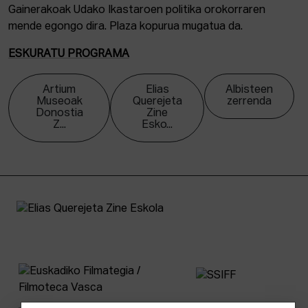
Gainerakoak Udako Ikastaroen politika orokorraren
mende egongo dira. Plaza kopurua mugatua da.
ESKURATU PROGRAMA
Artium
Elias
Albisteen
Museoak
Querejeta
zerrenda
Donostia
Zine
Z...
Esko...