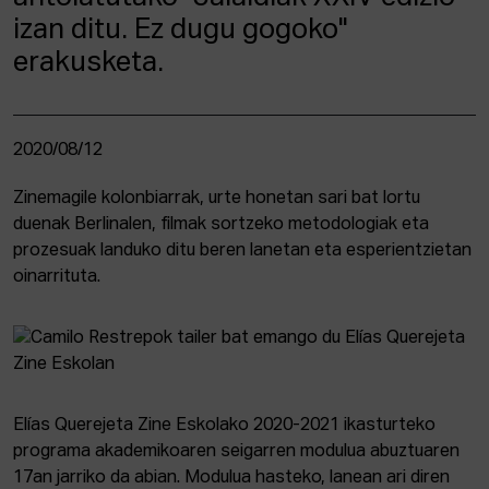
izan ditu. Ez dugu gogoko"
erakusketa.
2020/08/12
Zinemagile kolonbiarrak, urte honetan sari bat lortu
duenak Berlinalen, filmak sortzeko metodologiak eta
prozesuak landuko ditu beren lanetan eta esperientzietan
oinarrituta.
Elías Querejeta Zine Eskolako 2020-2021 ikasturteko
programa akademikoaren seigarren modulua abuztuaren
17an jarriko da abian. Modulua hasteko, lanean ari diren