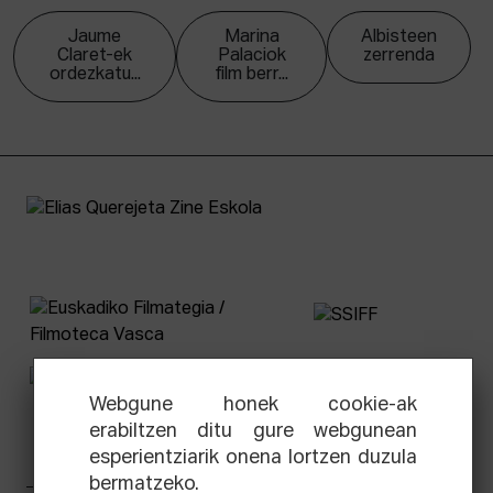
Jaume
Marina
Albisteen
Claret-ek
Palaciok
zerrenda
ordezkatu...
film berr...
Webgune honek cookie-ak
erabiltzen ditu gure webgunean
esperientziarik onena lortzen duzula
bermatzeko.