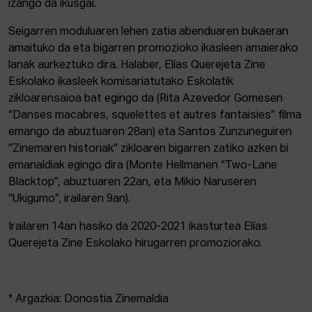
izango da ikusgai.
Seigarren moduluaren lehen zatia abenduaren bukaeran
amaituko da eta bigarren promozioko ikasleen amaierako
lanak aurkeztuko dira. Halaber, Elías Querejeta Zine
Eskolako ikasleek komisariatutako Eskolatik
zikloarensaioa bat egingo da (Rita Azevedor Gomesen
“Danses macabres, squelettes et autres fantaisies” filma
emango da abuztuaren 28an) eta Santos Zunzuneguiren
"Zinemaren historiak" zikloaren bigarren zatiko azken bi
emanaldiak egingo dira (Monte Hellmanen “Two-Lane
Blacktop”, abuztuaren 22an, eta Mikio Naruseren
“Ukigumo”, irailaren 9an).
Irailaren 14an hasiko da 2020-2021 ikasturtea Elías
Querejeta Zine Eskolako hirugarren promoziorako.
* Argazkia: Donostia Zinemaldia