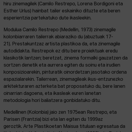
hiru zinemagilek (Camilo Restrepo, Lorena Bordigoni eta
Esther Urlus) hainbat tailer eskainiko dituzte eta beren
esperientzia partekatuko dute ikasleekin.
Modulua Camilo Restrepo (Medellin, 1973) zinemagile
kolonbiarraren tailerrak abiaraziko du (abuztuak 17-
21). Prestakuntzaz artista plastikoa da, eta zinemagile
autodidakta. Restrepok ez ditu bere proiektuak eredu
klasikotik lantzen; beretzat, zinema formalki gauzatzen da
sortzen denetik eta aurrera egiten du soinu eta irudien
konposizioarekin, pinturatik oinordetzan jasotako ordena
espazialarekin. Tailerrean, zinemagileak ikus-entzunezko
arkitekturaren azterketa bat proposatuko du, bere lanen
oinarrian dagoena, eta ikasleak euren lanetan
metodologia hori baliatzera gonbidatuko ditu.
Medellinen (Kolonbia) jaio zen 1975ean Restrepo, eta
Parisen (Frantzia) bizi eta lan egiten du 1999az
geroztik. Arte Plastikoetan Maisua tituluan egresatua da