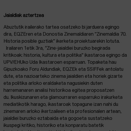
Jaialdiak aztertzea
Abuztutik irailerako tartea osatzeko bi jarduera egingo
dira, EQZEren eta Donostia Zinemaldiaren "Zinemaldia 70.
Historia posible guztiak" ikerketa proiektuarekin lotuta.
Irailaren 1etik 3ra, "Zine-jaialdiei buruzko begirada
kritikoak: historia, kultura eta politika" ikastaroa egingo da
UPV/EHUko Uda Ikastaroen esparruan. Topaketa hau
Gipuzkoako Foru Aldundiak, EQZEk eta SSIFFek antolatu
dute, eta nazioarteko zinema jaialdien eta horiek gizarte
eta politika arloko eraldaketa nagusiekin duten
harremanaren analisi historikoa egitea proposatzen
du. Ikuskizunaren eta glamourraren esparruko irakurketa
mediatikotik harago, ikastaroak topagune izan nahi du
zinemaren arloko ikertzaileen eta profesionalen artean,
jaialdiei buruzko eztabaida eta gogoeta sustatzeko
ikuspegi kritiko, historiko eta konparatu batetik