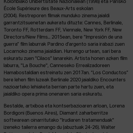
Kolonbiako Unibertsitate Nazionalean (1998) eta Parisko
École Supérieure des Beaux-Arts eskolan
(2004). Restreporen filmak munduko zinema jaialdi
garrantzitsuenetan aukeratu dituzte: Cannes, Berlinale,
Toronto FF, Rotterdam FF, Viennale, New York FF, New
Directors/New Films... 2015ean, bere “Impresión de una
guerra” film laburrak Pardino d'argento saria irabazi zuen
Locarnoko zinema jaialdian. Hurrengo urtean, sari bera
eskuratu zuen "Cilaos" lanarekin. Artista honen azken film
laburra, "La Bouche", Canneseko Errealizadoreen
Hamabostaldian estreinatu zen 2017an. “Los Conductos”
bere lehen film luzeak Berlinale 2020 jaialdiko Encounters
nazioarteko lehiaketa berrian parte hartu zuen, eta
jaialdiko opera prima onenaren saria eskuratu.
Bestalde, artxiboa eta kontserbazioaren arloan, Lorena
Bordigoni (Buenos Aires), Diamant zaharberritze
softwarean oinarritutako "Irudiaren tratamenduak"
izeneko tailerra emango du (abuztuak 24-26). Walter