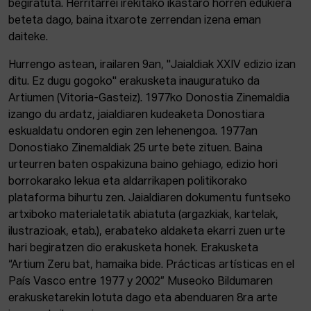
begiratuta. Herritarrei irekitako ikastaro horren edukiera
beteta dago, baina itxarote zerrendan izena eman
daiteke.
Hurrengo astean, irailaren 9an, "Jaialdiak XXIV edizio izan
ditu. Ez dugu gogoko" erakusketa inauguratuko da
Artiumen (Vitoria-Gasteiz). 1977ko Donostia Zinemaldia
izango du ardatz, jaialdiaren kudeaketa Donostiara
eskualdatu ondoren egin zen lehenengoa. 1977an
Donostiako Zinemaldiak 25 urte bete zituen. Baina
urteurren baten ospakizuna baino gehiago, edizio hori
borrokarako lekua eta aldarrikapen politikorako
plataforma bihurtu zen. Jaialdiaren dokumentu funtseko
artxiboko materialetatik abiatuta (argazkiak, kartelak,
ilustrazioak, etab.), erabateko aldaketa ekarri zuen urte
hari begiratzen dio erakusketa honek. Erakusketa
“Artium Zeru bat, hamaika bide. Prácticas artísticas en el
País Vasco entre 1977 y 2002” Museoko Bildumaren
erakusketarekin lotuta dago eta abenduaren 8ra arte