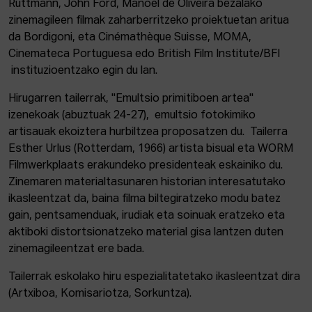
Ruttmann, John Ford, Manoel de Oliveira bezalako
zinemagileen filmak zaharberritzeko proiektuetan aritua
da Bordigoni, eta Cinémathèque Suisse, MOMA,
Cinemateca Portuguesa edo British Film Institute/BFI
instituzioentzako egin du lan.
Hirugarren tailerrak, "Emultsio primitiboen artea"
izenekoak (abuztuak 24-27), emultsio fotokimiko
artisauak ekoiztera hurbiltzea proposatzen du. Tailerra
Esther Urlus (Rotterdam, 1966) artista bisual eta WORM
Filmwerkplaats erakundeko presidenteak eskainiko du.
Zinemaren materialtasunaren historian interesatutako
ikasleentzat da, baina filma biltegiratzeko modu batez
gain, pentsamenduak, irudiak eta soinuak eratzeko eta
aktiboki distortsionatzeko material gisa lantzen duten
zinemagileentzat ere bada.
Tailerrak eskolako hiru espezialitatetako ikasleentzat dira
(Artxiboa, Komisariotza, Sorkuntza).