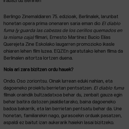
Berlingo Zinemaldiaren 75. edizioak, Berlinalek, larunbat
honetan opera prima onenaren saria eman dio
El diablo
fuma (y guarda las cabezas de los cerillos quemados en
la misma caja)
filmari, Ernesto Martínez Bucio Elías
Querejeta Zine Eskolako laugarren promozioko ikasle
ohiaren lehen film luzea. EQZEn garatutako lehen filma da
Berlinalen aitortza lortzen duena.
Nola ari zara bizitzen ordu hauek?
Ondo. Oso zoriontsu. Oinak lurrean eduki nahian, eta
dagoeneko proiektu berrietan pentsatzen.
El diablo fuma
filmak oraindik bultzadatxoa behar du, zenbait gauza egin
behar baitira datozen jaialdietarako, baina dagoeneko
badoa bakarrik, eta lan berrietan pentsatu behar da. Une
honetan, familiarekin nago, gurasoekin orduak pasatzen,
aspaldi ez baitut izan aukerarik haiekin lasai bizitzeko.