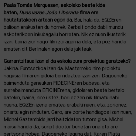
Paula Tomás Marquesen, eskolako beste kide
baten,
Duas vezes João Liberada
filma ere
hautatutakoen artean egon da.
Bai, hala da. EQZEren
balioan erakusten du horrek. Zerbait ondo dabil mundu
askotarikoen inkubagailu horretan. Nik ez nuen ikusterik
izan, baina ziur nago film zoragarria dela, eta poz handia
ematen dit Berlinalen egon dela jakiteak.
Garrantzitsua izan al da eskola zure proiektua garatzeko?
Jakina. Funtsezkoa izan da. Masterreko nire proiektu
nagusia filmaren gidoia berridaztea izan zen. Dagoeneko
baimenduta geneukan FIDECINEren babesa, eta
aurrebaimenduta EFICINErena, gidoiaren beste bertsio
batekin, baina, nire ustez, hori ez zen nik filmatu nahi
nuena. EQZEn izena ematea erabaki nuen, eta, zorionez,
onartu egin ninduten. Gero, are zorte handiagoa izan nuen,
Michel Gaztambide jarri baitzidaten tutore gisa. Michel
maisu handia da, script doctor benetan ona eta are
pertsona hobea. Dagoeneko laguna dut. Karen Plata