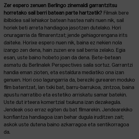
Zer espero zenuen Berlingo zinemaldi garrantzitsu
horretako sail berri batean parte hartzetik?
Filmak bere
ibilbidea sail lehiakor batean hastea nahi nuen nik, sail
horiek beti arreta handiagoa jasotzen dutelako. Hori
onuragarria da filmarentzat; jende gehiagorengana irits
daiteke. Horixe espero nuen nik, baina ez nekien nola
izango zen dena, hain zuzen ere sail berria zelako. Egia
esan, uste baino hobeto joan da dena. Bete-betean
asmatu du Berlinalek Perspectives saila sortuz. Garrantzi
handia eman zioten, eta estaldura mediatiko ona izan
genuen. Hori oso lagungarria da, bereziki gurearen moduko
film batentzat, lan txiki bat, barru-barrukoa, zintzoa, baina
apustu narratibo eta estetiko arriskatu samar batekin.
Uste dut irteera komertzial txukuna izan dezakegula.
Jendeak oso erraz egiten du bat filmarekin. Jendearekiko
konfiantza handiagoa izan behar dugula iruditzen zait;
askok uste dutena baino azkarragoa eta sentikorragoa
da.