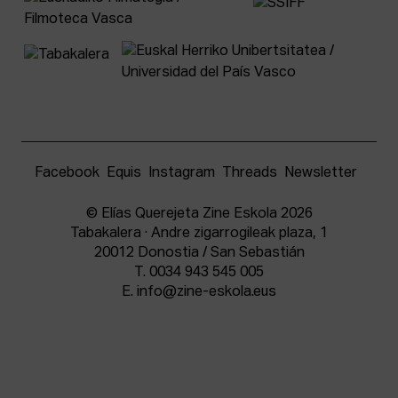
Facebook
Equis
Instagram
Threads
Newsletter
© Elías Querejeta Zine Eskola 2026
Tabakalera · Andre zigarrogileak plaza, 1
20012 Donostia / San Sebastián
T.
0034 943 545 005
E.
info@zine-eskola.eus