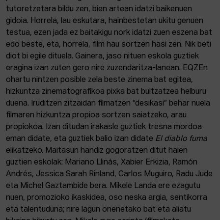
tutoretzetara bildu zen, bien artean idatzi baikenuen
gidoia. Horrela, lau eskutara, hainbestetan ukitu genuen
testua, ezen jada ez baitakigu nork idatzi zuen eszena bat
edo beste, eta, horrela, film hau sortzen hasi zen. Nik beti
diot bi egile dituela. Gainera, jaso nituen eskola guztiek
eragina izan zuten gero nire zuzendaritza-lanean. EQZEn
ohartu nintzen posible zela beste zinema bat egitea,
hizkuntza zinematografikoa pixka bat bultzatzea helburu
duena. Iruditzen zitzaidan filmatzen “desikasi” behar nuela
filmaren hizkuntza propioa sortzen saiatzeko, arau
propiokoa. Izan ditudan irakasle guztiek tresna mordoa
eman didate, eta guztiek balio izan didate
El diablo fuma
elikatzeko. Maitasun handiz gogoratzen ditut haien
guztien eskolak: Mariano Llinás, Xabier Erkizia, Ramón
Andrés, Jessica Sarah Rinland, Carlos Muguiro, Radu Jude
eta Michel Gaztambide bera. Mikele Landa ere ezagutu
nuen, promozioko ikaskidea, oso neska argia, sentikorra
eta talentuduna; nire lagun onenetako bat eta aliatu