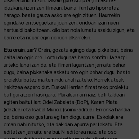
bikaina bihurtu zen. Mikele gure scripta (filmaketa-
idazkaria) izan zen filmean, baina, funtzio hporretaz
harago, beste gauza asko ere egin zituen. Haurrekin
egindako entseguetara joan zen, ondoan izan nuen
hartualdi bakoitzean, oilo bat nola lumatu azaldu zigun, eta
barre eta negar egin genuen elkarrekin.
Eta orain, zer?
Orain, gozatu egingo dugu pixka bat, baina
baita lan egin ere. Lortu dugunaz harro sentitu. Ia zazpi
urteko lana izan da, eta filmari laguntzen jarraitu behar
dugu, baina pixkanaka askatu ere egin behar dugu, beste
proiektu batez maitemindu ahal izateko. Horrek ateak
irekitzea espero dut. Euskal Herrian filmatzeko proiektu
bat garatzen hasi gara. Pluralean ari naiz, beti taldean
egiten baitut lan: Odei Zabaleta (DoP), Karen Plata
(idazlea) eta Isabel Muñoz (soinu-aditua). Erronka handia
da, baina oso gustura egiten diogu aurre. Eskolak ere
eman nahi nituzke, eta dakidan apurra partekatu. Eta
editatzen jarraitu ere bai. Ni editorea naiz, eta oso