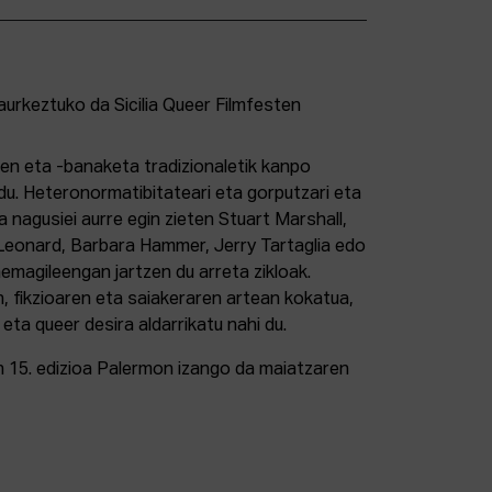
en eta -banaketa tradizionaletik kanpo
 du. Heteronormatibitateari eta gorputzari eta
a nagusiei aurre egin zieten Stuart Marshall,
 Leonard, Barbara Hammer, Jerry Tartaglia edo
emagileengan jartzen du arreta zikloak.
 fikzioaren eta saiakeraren artean kokatua,
i eta queer desira aldarrikatu nahi du.
en 15. edizioa Palermon izango da maiatzaren