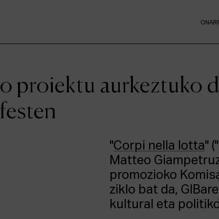
ONAR
 proiektu aurkeztuko 
mfesten
"
Corpi nella lotta
" 
Matteo Giampetru
promozioko Komisa
ziklo bat da, GIBa
kultural eta politi