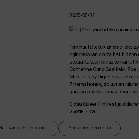
2025/05/21
Film hautaketak zinema-ekoizp
egindako lan sorta bat biltzen
sexualitateari buruzko narratib
Catherine Gund Saalfield, Zoe
Marlon Troy Riggs bezalako zin
Zinema honek, dokumentalaren,
garaiko politika ilunak deseraik
Sicilia Queer Filmfest
jaialdiar
25etik 31ra.
o ikasleek film sorp...
Albisteen zerrenda