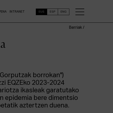
PENA
INTRANET
EUS
ESP
ENG
Berriak /
da
("Gorputzak borrokan")
zzi EQZEko 2023-2024
riotza ikasleak garatutako
ren epidemia bere dimentsio
koetatik aztertzen duena.