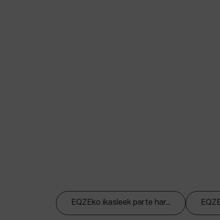
EQZEko ikasleek parte har...
EQZEk