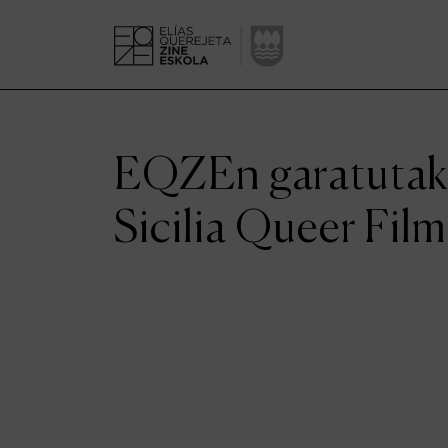
EQZEn garatutako
Sicilia Queer Fil