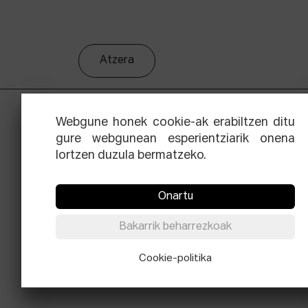
Atzera
Webgune honek cookie-ak erabiltzen ditu
gure webgunean esperientziarik onena
lortzen duzula bermatzeko.
Onartu
Facebook
Equis
Instagram
Threads
Newsle
Bakarrik beharrezkoak
© Elías Querejeta Zine Eskola 2026
Cookie-politika