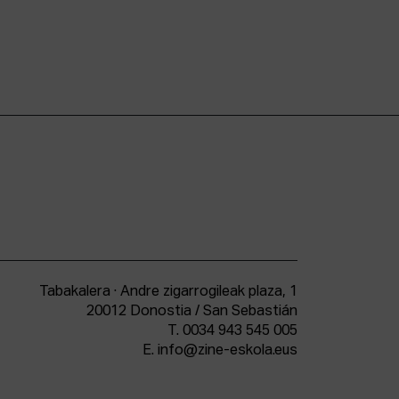
Tabakalera · Andre zigarrogileak plaza, 1
20012 Donostia / San Sebastián
T.
0034 943 545 005
E.
info@zine-eskola.eus