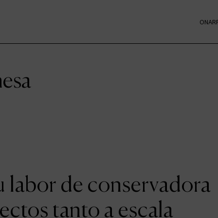
ONAR
hesa
u labor de conservadora
ectos tanto a escala