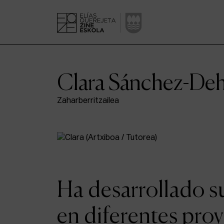
Clara Sánchez-De
Zaharberritzailea
Ha desarrollado s
en diferentes proy