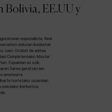
n Bolivia, EE.UU y
ngoratzean espezialista, New
eservation eskolan ikasketak
so zuen. Orobat da aditua
sidad Complutenseko Master
tan, Espainian ez ezik,
maren Sarea garatzen lan
ma amateurra
lkarte horretako zuzendari
n eskolako ikerkuntza
da.