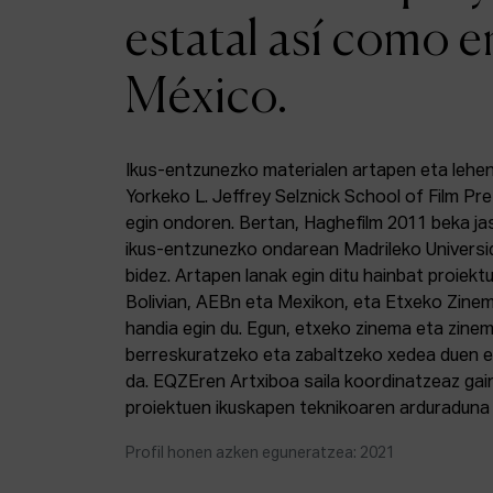
estatal así como e
México.
Ikus-entzunezko materialen artapen eta lehe
Yorkeko L. Jeffrey Selznick School of Film Pr
egin ondoren. Bertan, Haghefilm 2011 beka ja
ikus-entzunezko ondarean Madrileko Univer
bidez. Artapen lanak egin ditu hainbat proiektu
Bolivian, AEBn eta Mexikon, eta Etxeko Zine
handia egin du. Egun, etxeko zinema eta zine
berreskuratzeko eta zabaltzeko xedea duen e
da. EQZEren Artxiboa saila koordinatzeaz gai
proiektuen ikuskapen teknikoaren arduraduna 
Profil honen azken eguneratzea: 2021