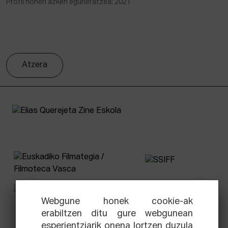
Profil honen azken eguneratzea: 2021
Atzera
Webgune honek cookie-ak
erabiltzen ditu gure webgunean
esperientziarik onena lortzen duzula