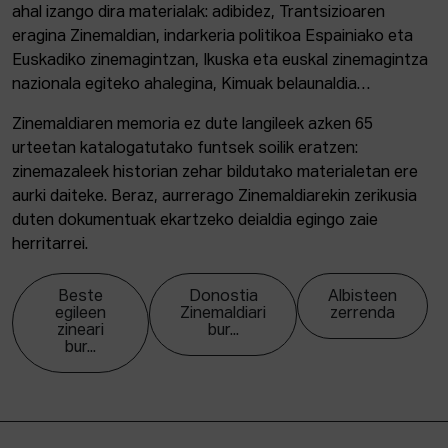
ahal izango dira materialak: adibidez, Trantsizioaren
eragina Zinemaldian, indarkeria politikoa Espainiako eta
Euskadiko zinemagintzan, Ikuska eta euskal zinemagintza
nazionala egiteko ahalegina, Kimuak belaunaldia…
Zinemaldiaren memoria ez dute langileek azken 65
urteetan katalogatutako funtsek soilik eratzen:
zinemazaleek historian zehar bildutako materialetan ere
aurki daiteke. Beraz, aurrerago Zinemaldiarekin zerikusia
duten dokumentuak ekartzeko deialdia egingo zaie
herritarrei.
Beste
Donostia
Albisteen
egileen
Zinemaldiari
zerrenda
zineari
bur...
bur...