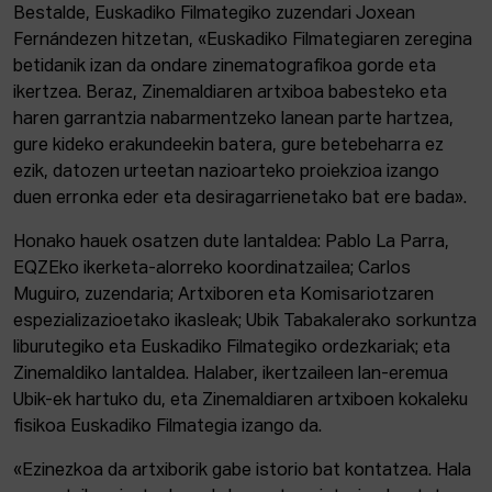
Bestalde, Euskadiko Filmategiko zuzendari Joxean
Fernándezen hitzetan, «Euskadiko Filmategiaren zeregina
betidanik izan da ondare zinematografikoa gorde eta
ikertzea. Beraz, Zinemaldiaren artxiboa babesteko eta
haren garrantzia nabarmentzeko lanean parte hartzea,
gure kideko erakundeekin batera, gure betebeharra ez
ezik, datozen urteetan nazioarteko proiekzioa izango
duen erronka eder eta desiragarrienetako bat ere bada».
Honako hauek osatzen dute lantaldea: Pablo La Parra,
EQZEko ikerketa-alorreko koordinatzailea; Carlos
Muguiro, zuzendaria; Artxiboren eta Komisariotzaren
espezializazioetako ikasleak; Ubik Tabakalerako sorkuntza
liburutegiko eta Euskadiko Filmategiko ordezkariak; eta
Zinemaldiko lantaldea. Halaber, ikertzaileen lan-eremua
Ubik-ek hartuko du, eta Zinemaldiaren artxiboen kokaleku
fisikoa Euskadiko Filmategia izango da.
«Ezinezkoa da artxiborik gabe istorio bat kontatzea. Hala