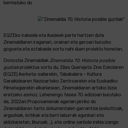
bermatuko du
EQZEko irakasle eta ikasleek parte hartzen dute
Zinemaldiaren iraganari, orainari eta geroari buruzko
gogoeta eta eztabaida sortu nahi duen proiektu honetan.
Donostia Zinemaldiak
Zinemaldia 70. Historia posible
guztiak
proiektua sortu du, Elías Querejeta Zine Eskolaren
(EQZE) ikerketa-sailarekin, Tabakalera – Kultura
Garaikidearen Nazioarteko Zentroarekin eta Euskadiko
Filmategiarekin elkarlanean, Zinemaldiaren artxibo bizia
eratzeko asmoz. Lehenengo fasea 70. edizioan burutuko
da, 2022an.Proposamenak agerian jarriko du
Zinemaldiaren funts dokumentalen garrantzia (eskutitzak,
argazkiak, kritikak eta berri laburrak egunkari eta
aldizkarietan, liburuak…), eta online sarbide irekia izango