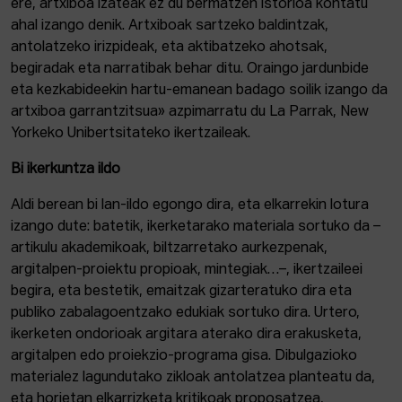
ere, artxiboa izateak ez du bermatzen istorioa kontatu
ahal izango denik. Artxiboak sartzeko baldintzak,
antolatzeko irizpideak, eta aktibatzeko ahotsak,
begiradak eta narratibak behar ditu. Oraingo jardunbide
eta kezkabideekin hartu-emanean badago soilik izango da
artxiboa garrantzitsua» azpimarratu du La Parrak, New
Yorkeko Unibertsitateko ikertzaileak.
Bi ikerkuntza ildo
Aldi berean bi lan-ildo egongo dira, eta elkarrekin lotura
izango dute: batetik, ikerketarako materiala sortuko da –
artikulu akademikoak, biltzarretako aurkezpenak,
argitalpen-proiektu propioak, mintegiak…–, ikertzaileei
begira, eta bestetik, emaitzak gizarteratuko dira eta
publiko zabalagoentzako edukiak sortuko dira. Urtero,
ikerketen ondorioak argitara aterako dira erakusketa,
argitalpen edo proiekzio-programa gisa. Dibulgazioko
materialez lagundutako zikloak antolatzea planteatu da,
eta horietan elkarrizketa kritikoak proposatzea,