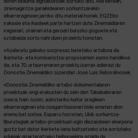
duten bilduma digitalizatuak sortuko ditu. Aldi berean,
zinemagintza garaikidearen sorkuntzarekin
elkarreraginean jarriko ditu material horiek. EQZEko
irakasle eta ikasleek parte hartzen dute Zinemaldiaren
iraganari, orainari eta geroari buruzko gogoeta eta
eztabaida sortu nahi duen proiektu honetan.
«Azaleratu gabeko sorpresaz betetako artxiboa da.
Ikerketa- eta komisariotza-proposamen asmo handikoa
da, eta 70. urteurrenaren proiektu izarra» adierazi du
Donostia Zinemaldiko zuzendari José Luis Rebordinosek.
«Donostia Zinemaldiko artxibo dokumentalaren
proiektuak ongi erakusten du zein den Tabakaleraren
izaera; hain zuzen, askotariko kultur eragileen
elkarreraginari eta osagarritasunari bide ematen dion
eremu bat izatea. Esparru horretan, Ubik sorkuntza-
liburutegiak artxibo-proiektuari egin diezaiokeen ekarpena
guztiz bat dator ikerketa-lana bultzatzeko eta sortutako
edukiak gizarteratzeko helburuekin» azaldu du