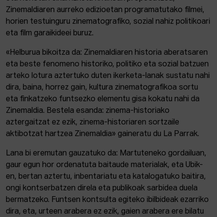
Zinemaldiaren aurreko edizioetan programatutako filmei,
horien testuinguru zinematografiko, sozial nahiz politikoari
eta film garaikideei buruz.
«Helburua bikoitza da: Zinemaldiaren historia aberatsaren
eta beste fenomeno historiko, politiko eta sozial batzuen
arteko lotura aztertuko duten ikerketa-lanak sustatu nahi
dira, baina, horrez gain, kultura zinematografikoa sortu
eta finkatzeko funtsezko elementu gisa kokatu nahi da
Zinemaldia. Bestela esanda: zinema-historiako
aztergaitzat ez ezik, zinema-historiaren sortzaile
aktibotzat hartzea Zinemaldia» gaineratu du La Parrak.
Lana bi eremutan gauzatuko da: Martuteneko gordailuan,
gaur egun hor ordenatuta baitaude materialak, eta Ubik-
en, bertan aztertu, inbentariatu eta katalogatuko baitira,
ongi kontserbatzen direla eta publikoak sarbidea duela
bermatzeko. Funtsen kontsulta egiteko ibilbideak ezarriko
dira, eta, urteen arabera ez ezik, gaien arabera ere bilatu