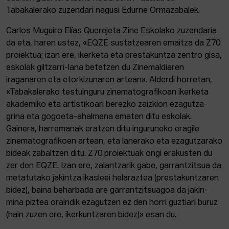
Tabakalerako zuzendari nagusi Edurne Ormazabalek.
Carlos Muguiro Elías Querejeta Zine Eskolako zuzendaria
da eta, haren ustez, «EQZE sustatzearen emaitza da Z70
proiektua; izan ere, ikerketa eta prestakuntza zentro gisa,
eskolak giltzarri-lana betetzen du Zinemaldiaren
iraganaren eta etorkizunaren artean». Alderdi horretan,
«Tabakalerako testuinguru zinematografikoan ikerketa
akademiko eta artistikoari berezko zaizkion ezagutza-
grina eta gogoeta-ahalmena ematen ditu eskolak.
Gainera, harremanak eratzen ditu inguruneko eragile
zinematografikoen artean, eta lanerako eta ezagutzarako
bideak zabaltzen ditu. Z70 proiektuak ongi erakusten du
zer den EQZE. Izan ere, zalantzarik gabe, garrantzitsua da
metatutako jakintza ikasleei helaraztea (prestakuntzaren
bidez), baina beharbada are garrantzitsuagoa da jakin-
mina piztea oraindik ezagutzen ez den horri guztiari buruz
(hain zuzen ere, ikerkuntzaren bidez)» esan du.