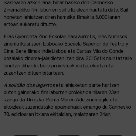
ikaslearen azken lana, bihar hasiko den Cannesko
Zinemaldiko film laburren sail ofizialean hautatu dute. Sail
honetan lehiatzen diren hamaika filmak ia 5.000 lanen
artean aukeratu dituzte.
Elías Querejeta Zine Eskolan hasi aurretik, Inês Nunesek
zinema ikasi zuen Lisboako Escuela Superior de Teatro y
Cine. Bere filmak IndieLisboa eta Curtas Vila do Conde
bezalako zinema-jaialdietan izan dira. 2015etik muntatzaile
lanetan dihardu, bere proiektuak idatzi, ekoitzi eta
zuzentzen dituen bitartean.
A solidão dos lagartos
eta lehiaketan parte hartzen
duten gainerako film laburren proiekzioa hilaren 23an
izango da. Urrezko Palma Maren Ade zinemagile eta
ekoizleak zuzendutako epaimahaiak emango du Cannesko
78. edizioaren itxiera ekitaldian, maiatzaren 24an.