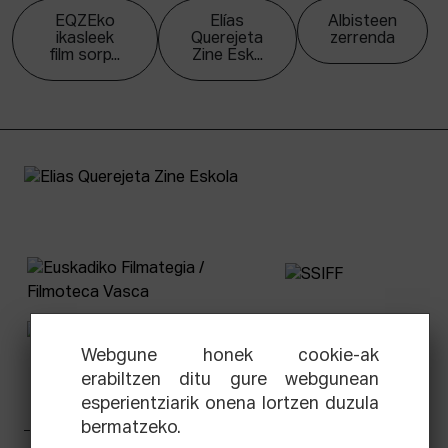
EQZEko
Elías
Albisteen
ikasleek
Querejeta
zerrenda
film sorp...
Zine Esk...
Webgune honek cookie-ak
erabiltzen ditu gure webgunean
esperientziarik onena lortzen duzula
bermatzeko.