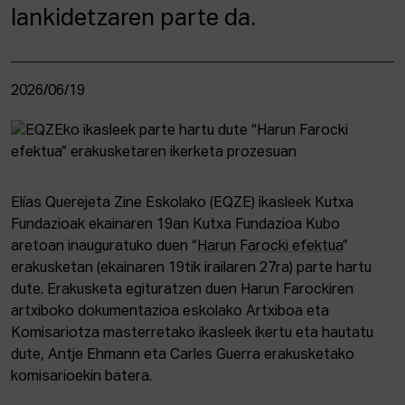
lankidetzaren parte da.
2026/06/19
Elías Querejeta Zine Eskolako (EQZE) ikasleek Kutxa
Fundazioak ekainaren 19an Kutxa Fundazioa Kubo
aretoan inauguratuko duen “
Harun Farocki efektua
”
erakusketan (ekainaren 19tik irailaren 27ra) parte hartu
dute. Erakusketa egituratzen duen Harun Farockiren
artxiboko dokumentazioa eskolako Artxiboa eta
Komisariotza masterretako ikasleek ikertu eta hautatu
dute, Antje Ehmann eta Carles Guerra erakusketako
komisarioekin batera.