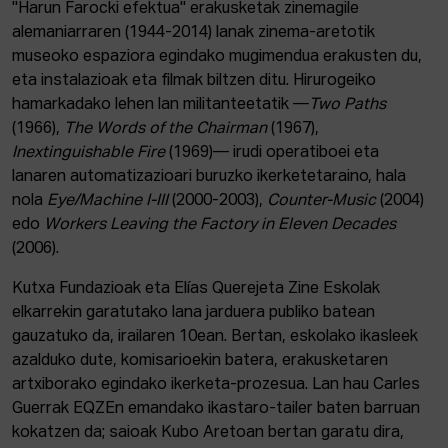
"Harun Farocki efektua" erakusketak zinemagile
alemaniarraren (1944-2014) lanak zinema-aretotik
museoko espaziora egindako mugimendua erakusten du,
eta instalazioak eta filmak biltzen ditu. Hirurogeiko
hamarkadako lehen lan militanteetatik —
Two Paths
(1966),
The Words of the Chairman
(1967),
Inextinguishable Fire
(1969)— irudi operatiboei eta
lanaren automatizazioari buruzko ikerketetaraino, hala
nola
Eye/Machine I-III
(2000-2003),
Counter-Music
(2004)
edo
Workers Leaving the Factory in Eleven Decades
(2006).
Kutxa Fundazioak eta Elías Querejeta Zine Eskolak
elkarrekin garatutako lana jarduera publiko batean
gauzatuko da, irailaren 10ean. Bertan, eskolako ikasleek
azalduko dute, komisarioekin batera, erakusketaren
artxiborako egindako ikerketa-prozesua. Lan hau Carles
Guerrak EQZEn emandako ikastaro-tailer baten barruan
kokatzen da; saioak Kubo Aretoan bertan garatu dira,