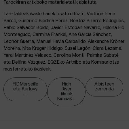
Farockiren artxiboko materialetatik abiatuta.
Lan-taldeak ikasle hauek osatu dituzte: Victoria Irene
Barco, Guillermo Biedma Pérez, Beatriz Bizarro Rodrigues,
Pablo Salvador Boido, Javier Esteban Navarro, Helena Flò
Monteagudo, Carmina Frankel, Ane García Sánchez,
Leonor Guerra, Manuel Hevia Carballido, Alexandre Kröner
Moreira, Nita Kruger Hidalgo, Susel Legón, Clara Lezama,
Yerai Martínez Velasco, Carolina Monti, Palmira Sabaté
eta Delfina Vázquez, EQZEko Artxibo eta Komisariotza
masterretako ikasleak.
FIDMarseille
High
Albisteen
eta Karlovy
River
zerrenda
...
filmak
Kimuak ...