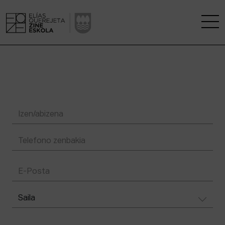
ESKOLA
IKERKUNTZA ZENTROA
IKASKETAK
KINOFABRIKA
KOMUNITATEA
ZINEMAREN ETXEA