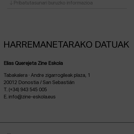
Pribatutasunari buruzko informazioa
HARREMANETARAKO DATUAK
Elias Querejeta Zine Eskola
Tabakalera · Andre zigarrogileak plaza, 1
20012 Donostia / San Sebastián
T. (+34) 943 545 005
E. info@zine-eskola.eus