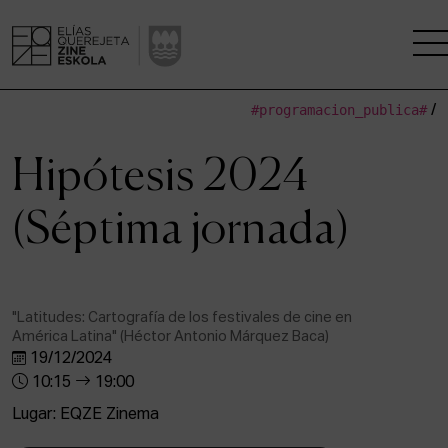
#programacion_publica#
/
LA ESCUELA
Hipótesis 2024
CENTRO DE INVESTIGACIÓN
(Séptima jornada)
ESTUDIOS
KINOFABRIKA
"Latitudes: Cartografía de los festivales de cine en
América Latina" (Héctor Antonio Márquez Baca)
COMUNIDAD
19/12/2024
10:15
19:00
LA CASA DEL CINE
Lugar: EQZE Zinema