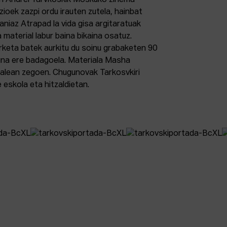
zen Andréi Tarvkoskik Moskuko zinema
ioek zazpi ordu irauten zutela, hainbat
laniaz Atrapad la vida gisa argitaratuak
material labur baina bikaina osatuz.
kerketa batek aurkitu du soinu grabaketen 90
una ere badagoela. Materiala Masha
alean zegoen. Chugunovak Tarkosvkiri
 eskola eta hitzaldietan.