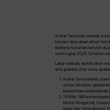
Andréi Tarkovski semeak zuzen
bat jarri dute abian altxor hori
Ikerketa horretan hartzen du 
zentro gisa. EQZE Estatuko ba
Labur esanda, aurkitu diren mat
arte grabatu ziren soinu-graba
Andrei Tarkovskiren zinema
urtean Moskuko gidoilarie
ikasketetan emandakoak (4
1976tik 1981era ikusleeki
Nizhny Novgorod), Dnepro
(egun San Petersburgo), N