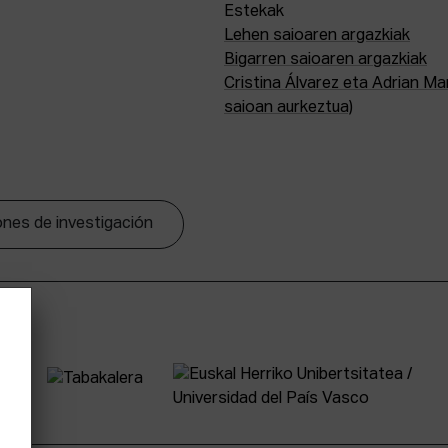
Estekak
Lehen saioaren argazkiak
Bigarren saioaren argazkiak
Cristina Álvarez eta Adrian Ma
saioan aurkeztua)
nes de investigación