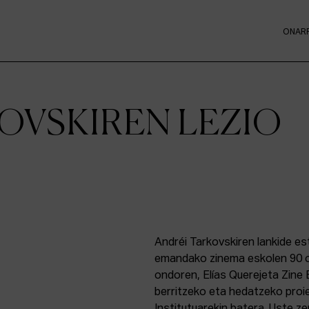
ONAR
OVSKIREN LEZIO
Andréi Tarkovskiren lankide e
emandako zinema eskolen 90 or
ondoren, Elías Querejeta Zine 
berritzeko eta hedatzeko proi