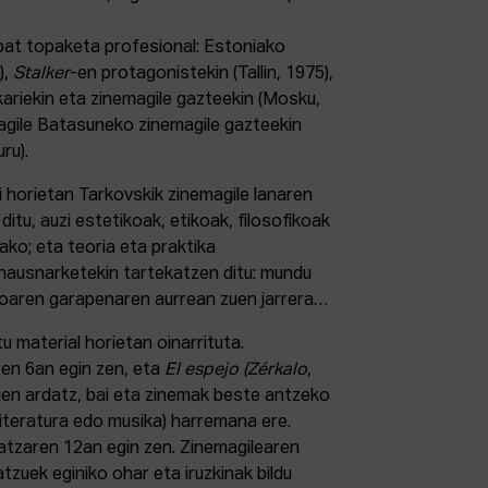
bat topaketa profesional: Estoniako
),
Stalker
-en protagonistekin (Tallin, 1975),
ariekin eta zinemagile gazteekin (Mosku,
gile Batasuneko zinemagile gazteekin
ru).
i horietan Tarkovskik zinemagile lanaren
ditu, auzi estetikoak, etikoak, filosofikoak
ako; eta teoria eta praktika
hausnarketekin tartekatzen ditu: mundu
azioaren garapenaren aurrean zuen jarrera…
 material horietan oinarrituta.
n 6an egin zen, eta
El espejo
(Zérkalo
,
en ardatz, bai eta zinemak beste antzeko
literatura edo musika) harremana ere.
tzaren 12an egin zen. Zinemagilearen
tzuek eginiko ohar eta iruzkinak bildu