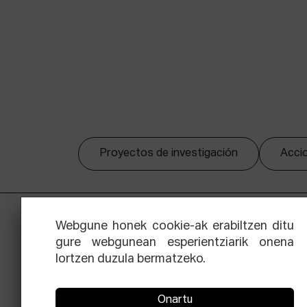
Proyectos de investigación
Accio
Webgune honek cookie-ak erabiltzen ditu
gure webgunean esperientziarik onena
lortzen duzula bermatzeko.
Onartu