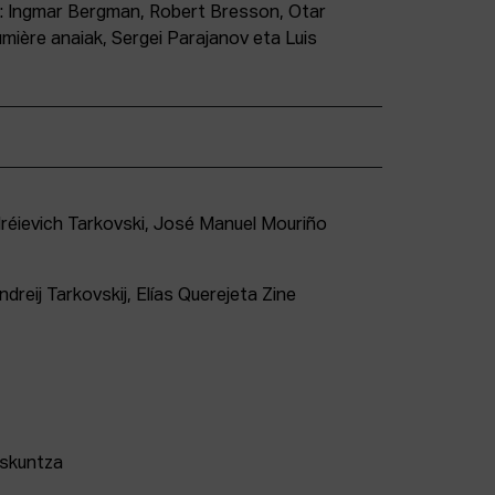
k: Ingmar Bergman, Robert Bresson, Otar
Lumière anaiak, Sergei Parajanov eta Luis
éievich Tarkovski, José Manuel Mouriño
ndreij Tarkovskij, Elías Querejeta Zine
askuntza