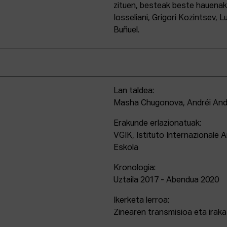
zituen, besteak beste hauena
Iosseliani, Grigori Kozintsev, 
Buñuel.
Lan taldea:
Masha Chugonova, Andréi Andr
Erakunde erlazionatuak:
VGIK, Istituto Internazionale A
Eskola
Kronologia:
Uztaila 2017 - Abendua 2020
Ikerketa lerroa:
Zinearen transmisioa eta irak