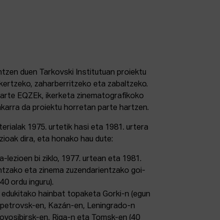
tzen duen Tarkovski Institutuan proiektu
 ikertzeko, zaharberritzeko eta zabaltzeko.
parte EQZEk, ikerketa zinematografikoko
karra da proiektu horretan parte hartzen.
erialak 1975. urtetik hasi eta 1981. urtera
zioak dira, eta honako hau dute:
-lezioen bi ziklo, 1977. urtean eta 1981.
ntzako eta zinema zuzendarientzako goi-
0 ordu inguru).
n edukitako hainbat topaketa Gorki-n (egun
petrovsk-en, Kazán-en, Leningrado-n
ovosibirsk-en, Riga-n eta Tomsk-en (40