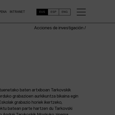
PENA
INTRANET
EUS
ESP
ENG
Acciones de investigación /
stuenetako baten artxiboan Tarkovskik
duko grabazioen aurkikuntza bikaina egin
Eskolak grabazio horiek ikertzeko,
ektu batean parte hartzen du Tarkovski