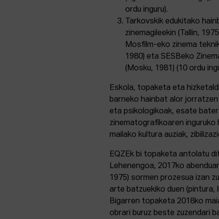
ordu inguru).
Tarkovskik edukitako hain
zinemagileekin (Tallin, 1975
Mosfilm-eko zinema teknik
1980) eta SESBeko Zinema
(Mosku, 1981) (10 ordu ingu
Eskola, topaketa eta hizketald
barneko hainbat alor jorratzen 
eta psikologikoak, esate bater
zinematografikoaren inguruko 
mailako kultura auziak, zibiliz
EQZEk bi topaketa antolatu ditu
Lehenengoa, 2017ko abenduare
1975) sormen prozesua izan zu
arte batzuekiko duen (pintura, 
Bigarren topaketa 2018ko maia
obrari buruz beste zuzendari ba