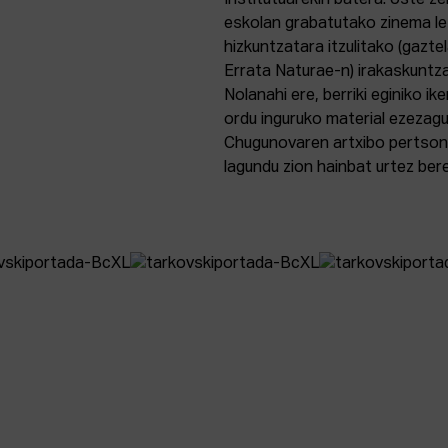
Institutuarekin batera. Uste 
eskolan grabatutako zinema lez
hizkuntzatara itzulitako (gazte
Errata Naturae-n) irakaskuntza 
Nolanahi ere, berriki eginiko i
ordu inguruko material ezezag
Chugunovaren artxibo pertson
lagundu zion hainbat urtez bere