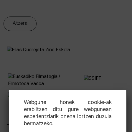
Atzera
Webgune honek cookie-ak
erabiltzen ditu gure webgunean
esperientziarik onena lortzen duzula
bermatzeko.