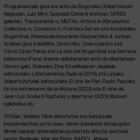
Programatzaile gisa ere aritu da Bogotako Unibertsitate
Nagusian, Luis Miro Quesada Garland aretoan, SERES
galerian, Transcinema-n, MUTAn, Artists in (R)evolution
Collective-n, Corriente-n, Frontera Sur-en eta Kordobako
(Argentina) Zinemazaletasunaren Nazioarteko 4. astean.
Kritikari gisa IndieWire, Desistfilm, Cinencuentro eta
Otros Cines Perún eta La vida útil (Argentina) eta Ventana
Indiscreta (Peru) zinema-aldizkarietan aritu da elkarlanean.
Horrez gain, Boliviako Zine Erradikalaren Jaialdiak
editatutako Latinoamérica Radical (2019) eta Limako
Unibertsitateak editatutako El cine de Pier Paolo Pasolini:
En los extramuros de la Historia (2023) eta El cine de
Jean-Luc Godard: Rupturas y aperturas (2023) liburuen
egilekidea da.
2016an, Walden Films ekoiztetxe eta banatzaile
independentea sortu zuen. Haren banaketa-katalogoko
filmak hainbat zinemalditan proiektatu dituzte, besteak
beste: Berlinale, Mar del Plata, BAFICI, Jihlava,