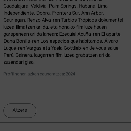
Guadalajara, Valdivia, Palm Springs, Habana, Lima
Independiente, Dobra, Frontera Sur, Ann Arbor.
Gaur egun, Renzo Alva-ren Turbios Trópicos dokumental
luzea filmatzen ari da, eta honako film luze hauen
garapenean ari da lanean: Ezequiel Acuña-ren El aparte,
Dana Bonilla-ren Los espacios que habitamos, Álvaro
Luque-ren Vargas eta Yaela Gottlieb-en Je vous salue,
Perú. Gainera, laugarren film luzea grabatzen ari da
zuzendari gisa.
Profil honen azken eguneratzea: 2024
Atzera