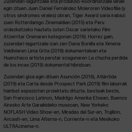
Zuzendari-laguntzaile eta produkzio-koordinatzaile lanak
egin zituen Juan Daniel Fernández Moleroren Videofilia (y
otros síndromes virales) obran, Tiger Award saria irabazi
zuen Rotterdamgo Zinemaldian (2015) eta Peru
ordezkatzeko hautatu zuten Oscar sarietako Film
Atzerritar Onenaren kategorian (2016). Horrez gain,
zuzendari-laguntzaile izan zen Dana Bonilla eta Ximena
Valdiviaren Lima Grita (2018) dokumentalean eta
Huanchaco artista perutar ezagunaren La chucha perdida
de los incas (2019) dokumental hibridoan.
Zuzendari gisa egin dituen Asunción (2016), Atlántida
(2019) eta Carta desde Prospect Park (2019) film laburrak
hainbat espaziotan proiektatu dituzte, besteak beste,
San Francisco Latinon, Madrilgo Amerika Etxean, Buenos
Airesko Arte Garaikideko museoan, New Yorkeko
NOFLASH Video Show-en, Miradas del Sur-en, Trujillon,
Ancash-en, Lima Alterna-n, Corriente-n eta Mexikoko
ULTRAcinema-n.