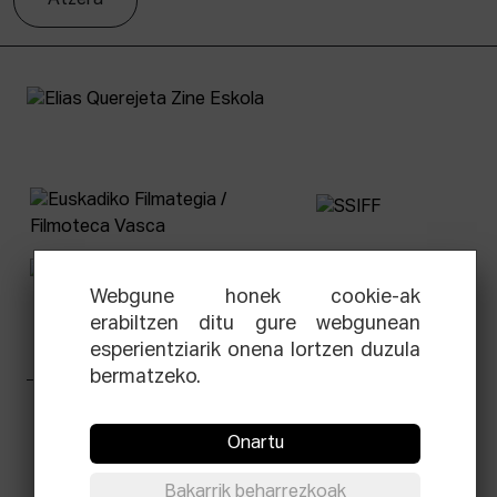
Webgune honek cookie-ak
erabiltzen ditu gure webgunean
esperientziarik onena lortzen duzula
bermatzeko.
Facebook
Equis
Instagram
Threads
Newsletter
Onartu
© Elías Querejeta Zine Eskola 2026
Bakarrik beharrezkoak
Tabakalera · Andre zigarrogileak plaza, 1