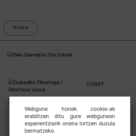
Atzera
Webgune honek cookie-ak
erabiltzen ditu gure webgunean
esperientziarik onena lortzen duzula
bermatzeko.