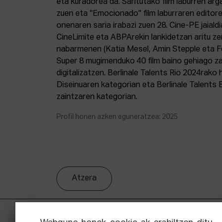
eta kuradorea da. Saritutako film laburren arg
zuen eta "Emocionado" film laburraren editorea
onenaren saria irabazi zuen 28. Cine-PE jaialdi
CineLimite eta ABPArekin lankidetzan aritu 
nabarmenen (Katia Mesel, Amin Stepple eta 
Super 8 mugimenduko 40 film baino gehiago za
digitalizatzen. Berlinale Talents Rio 2024rako
Diseinuaren kategorian eta Berlinale Talents
zaintzaren kategorian.
Profil honen azken eguneratzea: 2025
Atzera