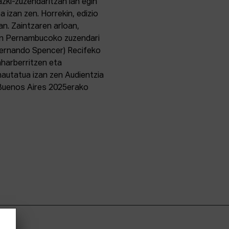
azki-zuzendaritzan lan egin
 izan zen. Horrekin, edizio
an. Zaintzaren arloan,
zen Pernambucoko zuzendari
Fernando Spencer) Recifeko
harberritzen eta
 hautatua izan zen Audientzia
 Buenos Aires 2025erako