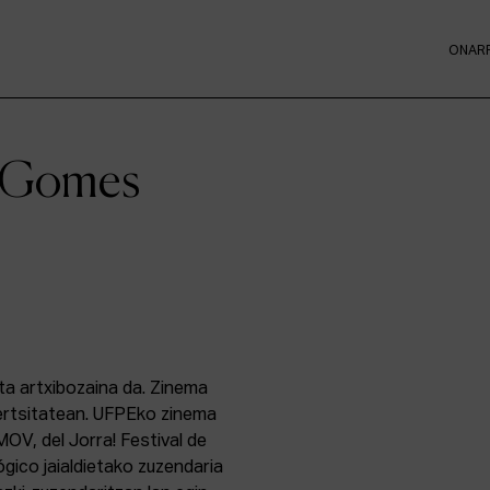
ONAR
e Gomes
ta artxibozaina da. Zinema
bertsitatean. UFPEko zinema
OV, del Jorra! Festival de
ógico jaialdietako zuzendaria