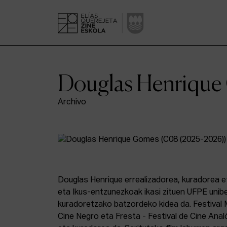
Douglas Henriqu
Archivo
Douglas Henrique errealizadorea, kuradorea e
eta Ikus-entzunezkoak ikasi zituen UFPE uni
kuradoretzako batzordeko kidea da. Festival M
Cine Negro eta Fresta - Festival de Cine Anal