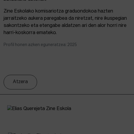
Zine Eskolako komisariotza graduondokoa hazten
jarraitzeko aukera paregabea da niretzat, nire ikuspegian
sakontzeko eta etengabe aldatzen ari den alor horri nire
harri-koskorra emateko.
Profil honen azken eguneratzea: 2025
Atzera