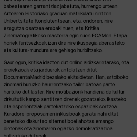
babestearen garrantziaz jabetuta, hurrengo urtean
Artearen Historiako graduan matrikulatu nintzen
Unibertsitate Konplutentsean, eta, ondoren, nire
ezagutza osatzea erabaki nuen, eta Kritika
Zinematografikoko masterra egin nuen ECAMen. Etapa
horiek funtsezkoak izan dira nire ikuspegia aberasteko
eta kultura-mundura are gehiago hurbiltzeko.
Gaur egun, kritika idazten dut online aldizkarietarako, eta
proiekzioak eta jarduerak antolatzen ditut
DocumentaMadrid bezalako ekitaldietan. Han, artxiboko
zinemari buruzko haurrentzako tailer batean parte
hartuko dut laster. Nire motibaziorik handiena da kultur
zirkuitutik kanpo sentitzen direnek gozatzeko, ikasteko
eta esperientziak partekatzeko espazioak sortzea.
Kuradore-proposamen inklusiboak garatu nahi ditut,
benetako diskurtso alternatiboei ahotsa emango
dietenak eta zinemaren egiazko demokratizazioa
bultzatuko dutenak.