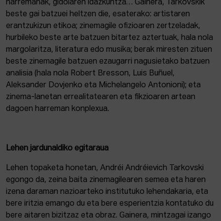
harremanak, gidoiaren idazkuntza… Gainera, Tarkovskik
beste gai batzuei heltzen die, esaterako: artistaren
erantzukizun etikoa; zinemagile ofizioaren zertzeladak,
hurbileko beste arte batzuen bitartez aztertuak, hala nola
margolaritza, literatura edo musika; berak miresten zituen
beste zinemagile batzuen ezaugarri nagusietako batzuen
analisia (hala nola Robert Bresson, Luis Buñuel,
Aleksander Dovjenko eta Michelangelo Antonioni); eta
zinema-lanetan errealitatearen eta fikzioaren artean
dagoen harreman konplexua.
Lehen jardunaldiko egitaraua
Lehen topaketa honetan, Andréi Andréievich Tarkovski
egongo da, zeina baita zinemagilearen semea eta haren
izena daraman nazioarteko institutuko lehendakaria, eta
bere iritzia emango du eta bere esperientzia kontatuko du
bere aitaren bizitzaz eta obraz. Gainera, mintzagai izango