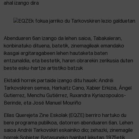
ahal izango dira
Abenduaren 6an izango da lehen saioa, Tabakaleran,
konbinatuko dituena, batetik, zinemagileak emandako
ikasgai argitaragabeen lehen hautaketa baten
entzunaldia, eta bestetik, haren obrarekin zerikusia duten
beste esku-hartze artistiko batzuk
Ekitaldi horrek partaide izango ditu hauek: Andréi
Tarkovskiren semea, Harkaitz Cano, Xabier Erkizia, Ángel
Gutierrez, Menchu Gutiérrez, Ruxandra Kyriazopoulos-
Berinde, eta José Manuel Mouriño
Elías Querejeta Zine Eskolak (EQZE) berriro hartuko du
bere programa publikoa, datorren abenduaren 6an. Lehen
saioa Andréi Tarkovskiri eskainiko dio; zehazki, zinemagile
horrek Sobietar Batasuneko hainbat lekutan 1975etik