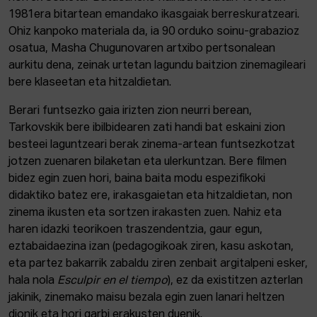
1981era bitartean emandako ikasgaiak berreskuratzeari.
Ohiz kanpoko materiala da, ia 90 orduko soinu-grabazioz
osatua, Masha Chugunovaren artxibo pertsonalean
aurkitu dena, zeinak urtetan lagundu baitzion zinemagileari
bere klaseetan eta hitzaldietan.
Berari funtsezko gaia irizten zion neurri berean,
Tarkovskik bere ibilbidearen zati handi bat eskaini zion
besteei laguntzeari berak zinema-artean funtsezkotzat
jotzen zuenaren bilaketan eta ulerkuntzan. Bere filmen
bidez egin zuen hori, baina baita modu espezifikoki
didaktiko batez ere, irakasgaietan eta hitzaldietan, non
zinema ikusten eta sortzen irakasten zuen. Nahiz eta
haren idazki teorikoen traszendentzia, gaur egun,
eztabaidaezina izan (pedagogikoak ziren, kasu askotan,
eta partez bakarrik zabaldu ziren zenbait argitalpeni esker,
hala nola
Esculpir en el tiempo
), ez da existitzen azterlan
jakinik, zinemako maisu bezala egin zuen lanari heltzen
dionik eta hori garbi erakusten duenik.