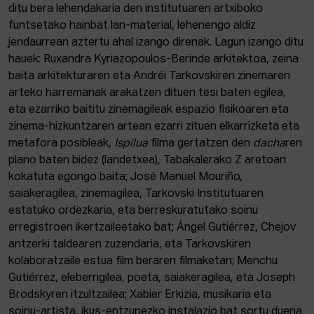
ditu bera lehendakaria den institutuaren artxiboko
funtsetako hainbat lan-material, lehenengo aldiz
jendaurrean aztertu ahal izango direnak. Lagun izango ditu
hauek: Ruxandra Kyriazopoulos-Berinde arkitektoa, zeina
baita arkitekturaren eta Andréi Tarkovskiren zinemaren
arteko harremanak arakatzen dituen tesi baten egilea,
eta ezarriko baititu zinemagileak espazio fisikoaren eta
zinema-hizkuntzaren artean ezarri zituen elkarrizketa eta
metafora posibleak,
Ispilua
filma gertatzen den
dacha
ren
plano baten bidez (landetxea), Tabakalerako Z aretoan
kokatuta egongo baita; José Manuel Mouriño,
saiakeragilea, zinemagilea, Tarkovski Institutuaren
estatuko ordezkaria, eta berreskuratutako soinu
erregistroen ikertzaileetako bat; Ángel Gutiérrez, Chejov
antzerki taldearen zuzendaria, eta Tarkovskiren
kolaboratzaile estua film beraren filmaketan; Menchu
Gutiérrez, eleberrigilea, poeta, saiakeragilea, eta Joseph
Brodskyren itzultzailea; Xabier Erkizia, musikaria eta
soinu-artista, ikus-entzunezko instalazio bat sortu duena