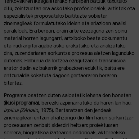
Tarkovskiren ikasgaietarako hurbilpen batzuk taxutuko
ditu, zeintzuetan era askotako profesionalek, artistek eta
espezialistek proposatuko baitituzte sobietar
zinemagileak formulatutako ideien eta erlazioen analisi
paraleloak. Era berean, orain arte ezezaguna zen soinu
material horren lagungarri, artxiboko beste dokumentu
eta irudi argitaragabe asko erakutsiko eta analizatuko
dira, zuzendariaren sorkuntza prozesua aletzen lagunduko
dutenak. Helburua da lortzea ezagutzaren transmisioa
erator dadin ez bakarrik grabazioen edukitik, baita ere
entzunaldia kokatuta dagoen gertaeraren beraren
bitartez.
Programa osatzen duten saioetatik lehena den honetan
(
ikusi programa
), bereziki azpimarratuko da haren lan hau:
Ispilua (Zérkalo
, 1975). Bertaratzen den jendeak
zinemagileari entzun ahal izango dio film haren sorkuntza-
prozesuaren zenbait alderdiri heltzen: proiektuaren
sorrera, biografikoa izatearen ondorioak, aktoreekiko