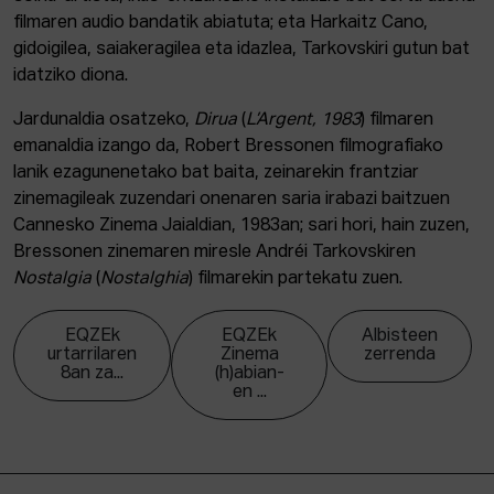
filmaren audio bandatik abiatuta; eta Harkaitz Cano,
gidoigilea, saiakeragilea eta idazlea, Tarkovskiri gutun bat
idatziko diona.
Jardunaldia osatzeko,
Dirua
(
L’Argent, 1983
) filmaren
emanaldia izango da, Robert Bressonen filmografiako
lanik ezagunenetako bat baita, zeinarekin frantziar
zinemagileak zuzendari onenaren saria irabazi baitzuen
Cannesko Zinema Jaialdian, 1983an; sari hori, hain zuzen,
Bressonen zinemaren miresle Andréi Tarkovskiren
Nostalgia
(
Nostalghia
) filmarekin partekatu zuen.
EQZEk
EQZEk
Albisteen
urtarrilaren
Zinema
zerrenda
8an za...
(h)abian-
en ...