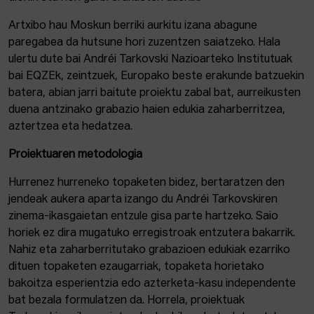
Artxibo hau Moskun berriki aurkitu izana abagune
paregabea da hutsune hori zuzentzen saiatzeko. Hala
ulertu dute bai Andréi Tarkovski Nazioarteko Institutuak
bai EQZEk, zeintzuek, Europako beste erakunde batzuekin
batera, abian jarri baitute proiektu zabal bat, aurreikusten
duena antzinako grabazio haien edukia zaharberritzea,
aztertzea eta hedatzea.
Proiektuaren metodologia
Hurrenez hurreneko topaketen bidez, bertaratzen den
jendeak aukera aparta izango du Andréi Tarkovskiren
zinema-ikasgaietan entzule gisa parte hartzeko. Saio
horiek ez dira mugatuko erregistroak entzutera bakarrik.
Nahiz eta zaharberritutako grabazioen edukiak ezarriko
dituen topaketen ezaugarriak, topaketa horietako
bakoitza esperientzia edo azterketa-kasu independente
bat bezala formulatzen da. Horrela, proiektuak