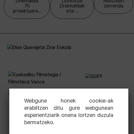
Zinemaldia
Donostia
Albisteen
70
Zinemaldiak
zerrenda
proiektuare...
eta ...
Webgune honek cookie-ak
erabiltzen ditu gure webgunean
esperientziarik onena lortzen duzula
bermatzeko.