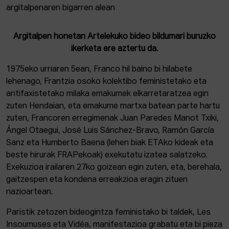
Argitalpen honetan Artelekuko bideo bildumari buruzko
ikerketa ere aztertu da.
1975eko urriaren 5ean, Franco hil baino bi hilabete
lehenago, Frantzia osoko kolektibo feministetako eta
antifaxistetako milaka emakumek elkarretaratzea egin
zuten Hendaian, eta emakume martxa batean parte hartu
zuten, Francoren erregimenak Juan Paredes Manot Txiki,
Ángel Otaegui, José Luis Sánchez-Bravo, Ramón García
Sanz eta Humberto Baena (lehen biak ETAko kideak eta
beste hirurak FRAPekoak) exekutatu izatea salatzeko.
Exekuzioa irailaren 27ko goizean egin zuten, eta, berehala,
gaitzespen eta kondena erreakzioa eragin zituen
nazioartean.
Paristik zetozen bideogintza feministako bi taldek, Les
Insoumuses eta Vidéa, manifestazioa grabatu eta bi pieza