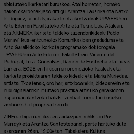
abiatutako ikerketari buruzkoa. Atal horretan, honako
hauen ekarpenak jaso ditugu: Arantza Lauzirika eta Natxo
Rodríguez, artistak, irakasle eta ikertzaileak UPV/EHUren
Arte Ederren Fakultateko Arte eta Teknologia Atalean,
eta AKMEKA ikerketa taldeko zuzendarikideak; Pablo
Maraví, Ikus-entzunezko Komunikazioan graduduna eta
Arte Garaikideko Ikerketa programako doktoregaia
UPV/EHUren Arte Ederren Fakultatean; Vicente del
Pedregal, Luiza Gonçalves, Ramón de Fontecha eta Lucas
Larriera, EQZEren hirugarren promozioko ikasleak eta
ikerketa proiektuaren taldeko kideak; eta María Muriedas,
artista. Txostenak, oro har, artxiboarekin, bideoarekin eta
irudi digitalarekin lotutako praktika artistiko garaikideen
esparruan ikertzeko balizko zenbait formaturi buruzko
zirriborro bat proposatzen du.
ZINEren bigarren alearen aurkezpen publikoan Ros
Murrayk eta Arantza Santestebanek parte hartuko dute,
azaroaren 26an, 19:00etan, Tabakalera Kultura