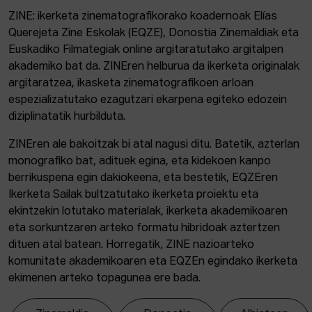
ZINE: ikerketa zinematografikorako koadernoak Elías
Querejeta Zine Eskolak (EQZE), Donostia Zinemaldiak eta
Euskadiko Filmategiak online argitaratutako argitalpen
akademiko bat da. ZINEren helburua da ikerketa originalak
argitaratzea, ikasketa zinematografikoen arloan
espezializatutako ezagutzari ekarpena egiteko edozein
diziplinatatik hurbilduta.
ZINEren ale bakoitzak bi atal nagusi ditu. Batetik, azterlan
monografiko bat, adituek egina, eta kidekoen kanpo
berrikuspena egin dakiokeena, eta bestetik, EQZEren
Ikerketa Sailak bultzatutako ikerketa proiektu eta
ekintzekin lotutako materialak, ikerketa akademikoaren
eta sorkuntzaren arteko formatu hibridoak aztertzen
dituen atal batean. Horregatik, ZINE nazioarteko
komunitate akademikoaren eta EQZEn egindako ikerketa
ekimenen arteko topagunea ere bada.