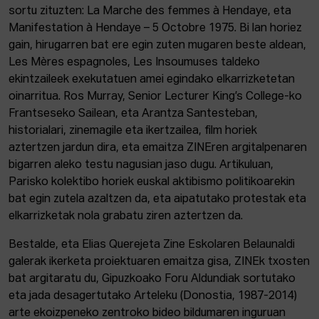
sortu zituzten: La Marche des femmes à Hendaye, eta
Manifestation à Hendaye – 5 Octobre 1975. Bi lan horiez
gain, hirugarren bat ere egin zuten mugaren beste aldean,
Les Mères espagnoles, Les Insoumuses taldeko
ekintzaileek exekutatuen amei egindako elkarrizketetan
oinarritua. Ros Murray, Senior Lecturer King’s College-ko
Frantseseko Sailean, eta Arantza Santesteban,
historialari, zinemagile eta ikertzailea, film horiek
aztertzen jardun dira, eta emaitza ZINEren argitalpenaren
bigarren aleko testu nagusian jaso dugu. Artikuluan,
Parisko kolektibo horiek euskal aktibismo politikoarekin
bat egin zutela azaltzen da, eta aipatutako protestak eta
elkarrizketak nola grabatu ziren aztertzen da.
Bestalde, eta Elias Querejeta Zine Eskolaren Belaunaldi
galerak ikerketa proiektuaren emaitza gisa, ZINEk txosten
bat argitaratu du, Gipuzkoako Foru Aldundiak sortutako
eta jada desagertutako Arteleku (Donostia, 1987-2014)
arte ekoizpeneko zentroko bideo bildumaren inguruan