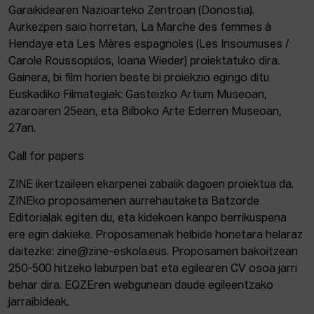
Garaikidearen Nazioarteko Zentroan (Donostia).
Aurkezpen saio horretan, La Marche des femmes à
Hendaye eta Les Mères espagnoles (Les Insoumuses /
Carole Roussopulos, Ioana Wieder) proiektatuko dira.
Gainera, bi film horien beste bi proiekzio egingo ditu
Euskadiko Filmategiak: Gasteizko Artium Museoan,
azaroaren 25ean, eta Bilboko Arte Ederren Museoan,
27an.
Call for papers
ZINE ikertzaileen ekarpenei zabalik dagoen proiektua da.
ZINEko proposamenen aurrehautaketa Batzorde
Editorialak egiten du, eta kidekoen kanpo berrikuspena
ere egin dakieke. Proposamenak helbide honetara helaraz
daitezke: zine@zine-eskola.eus. Proposamen bakoitzean
250-500 hitzeko laburpen bat eta egilearen CV osoa jarri
behar dira. EQZEren webgunean daude egileentzako
jarraibideak.