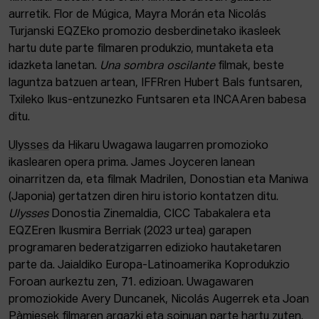
aurretik. Flor de Múgica, Mayra Morán eta Nicolás
Turjanski EQZEko promozio desberdinetako ikasleek
hartu dute parte filmaren produkzio, muntaketa eta
idazketa lanetan.
Una sombra oscilante
filmak, beste
laguntza batzuen artean, IFFRren Hubert Bals funtsaren,
Txileko Ikus-entzunezko Funtsaren eta INCAAren babesa
ditu.
Ulysses
da Hikaru Uwagawa laugarren promozioko
ikaslearen opera prima. James Joyceren lanean
oinarritzen da, eta filmak Madrilen, Donostian eta Maniwa
(Japonia) gertatzen diren hiru istorio kontatzen ditu.
Ulysses
Donostia Zinemaldia, CICC Tabakalera eta
EQZEren Ikusmira Berriak (2023 urtea) garapen
programaren bederatzigarren edizioko hautaketaren
parte da. Jaialdiko Europa-Latinoamerika Koprodukzio
Foroan aurkeztu zen, 71. edizioan. Uwagawaren
promoziokide Avery Duncanek, Nicolás Augerrek eta Joan
Pàmiesek filmaren argazki eta soinuan parte hartu zuten.