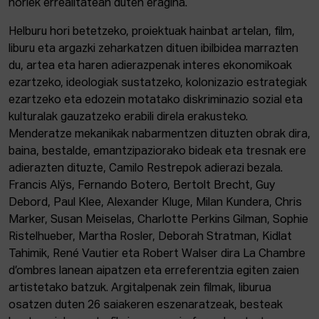
horiek errealitatean duten eragina.
Helburu hori betetzeko, proiektuak hainbat artelan, film,
liburu eta argazki zeharkatzen dituen ibilbidea marrazten
du, artea eta haren adierazpenak interes ekonomikoak
ezartzeko, ideologiak sustatzeko, kolonizazio estrategiak
ezartzeko eta edozein motatako diskriminazio sozial eta
kulturalak gauzatzeko erabili direla erakusteko.
Menderatze mekanikak nabarmentzen dituzten obrak dira,
baina, bestalde, emantzipaziorako bideak eta tresnak ere
adierazten dituzte, Camilo Restrepok adierazi bezala.
Francis Alÿs, Fernando Botero, Bertolt Brecht, Guy
Debord, Paul Klee, Alexander Kluge, Milan Kundera, Chris
Marker, Susan Meiselas, Charlotte Perkins Gilman, Sophie
Ristelhueber, Martha Rosler, Deborah Stratman, Kidlat
Tahimik, René Vautier eta Robert Walser dira La Chambre
d’ombres lanean aipatzen eta erreferentzia egiten zaien
artistetako batzuk. Argitalpenak zein filmak, liburua
osatzen duten 26 saiakeren eszenaratzeak, besteak