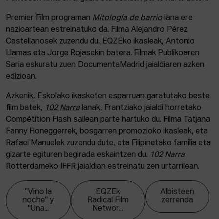
Premier Film programan
Mitología de barrio
lana ere
nazioartean estreinatuko da. Filma Alejandro Pérez
Castellanosek zuzendu du, EQZEko ikasleak, Antonio
Llamas eta Jorge Rojasekin batera. Filmak Publikoaren
Saria eskuratu zuen DocumentaMadrid jaialdiaren azken
edizioan.
Azkenik, Eskolako ikasketen esparruan garatutako beste
film batek,
102 Narra
lanak, Frantziako jaialdi horretako
Compétition Flash sailean parte hartuko du. Filma Tatjana
Fanny Honeggerrek, bosgarren promozioko ikasleak, eta
Rafael Manuelek zuzendu dute, eta Filipinetako familia eta
gizarte egituren begirada eskaintzen du.
102 Narra
Rotterdameko IFFR jaialdian estreinatu zen urtarrilean.
"Vino la
EQZEk
Albisteen
noche" y
Radical Film
zerrenda
"Una...
Networ...