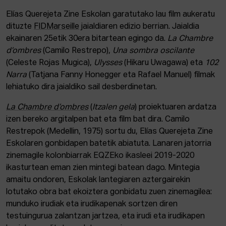
Elías Querejeta Zine Eskolan garatutako lau film aukeratu
dituzte
FIDMarseille
jaialdiaren edizio berrian. Jaialdia
ekainaren 25etik 30era bitartean egingo da.
La Chambre
d’ombres
(Camilo Restrepo),
Una sombra oscilante
(Celeste Rojas Mugica),
Ulysses
(Hikaru Uwagawa) eta
102
Narra
(Tatjana Fanny Honegger eta Rafael Manuel) filmak
lehiatuko dira jaialdiko sail desberdinetan.
La Chambre d’ombres
(
Itzalen gela
) proiektuaren ardatza
izen bereko argitalpen bat eta film bat dira. Camilo
Restrepok (Medellin, 1975) sortu du, Elías Querejeta Zine
Eskolaren gonbidapen batetik abiatuta. Lanaren jatorria
zinemagile kolonbiarrak EQZEko ikasleei 2019-2020
ikasturtean eman zien mintegi batean dago. Mintegia
amaitu ondoren, Eskolak lantegiaren aztergairekin
lotutako obra bat ekoiztera gonbidatu zuen zinemagilea:
munduko irudiak eta irudikapenak sortzen diren
testuingurua zalantzan jartzea, eta irudi eta irudikapen