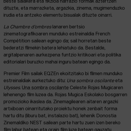
beste saiakera eta fikzioa narrazio formak aztertzen
dituzte, eta marrazketa, argazkia, zinema, mugimenduzko
irudia eta antzeko elementu bisualak dituzte oinarri.
La Chambre d’ombres
lanaren bertsio
zinematografikoaren munduko estreinaldia French
Compétition sailean egingo da; sail horretan beste
bederatzi filmekin batera lehiatuko da. Bestalde,
argitalpenaren aurkezpena funtzio kritikoari eta politika
editorialari buruzko mahai inguru batean egingo da.
Premier Film sailak EQZEn ekoitzitako bi filmen munduko
estreinaldiak aurkeztuko ditu:
Una sombra oscilante
eta
Ulysses
.
Una sombra oscilante
Celeste Rojas Mugicaren
lehenengo film luzea da. Rojas Mugica Eskolako bosgarren
promozioko ikaslea da. Zinemagilearen aitaren argazki
artxiboan oinarritutako proiektu honek zenbait forma
hartu ditu (liburu bat, instalazio bat), lehenik Donostia
Zinemaldiko NEST sailean parte hartu zuen izen bereko
film labur batean eta orain film luze batean gauzatu