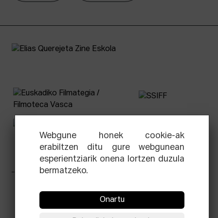
Webgune honek cookie-ak
erabiltzen ditu gure webgunean
esperientziarik onena lortzen duzula
bermatzeko.
Facebook
Equis
Instagram
Threads
Newsletter
Onartu
© Elías Querejeta Zine Eskola 2026