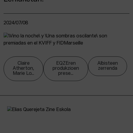
2024/07/08
Claire
EQZEren
Albisteen
Atherton,
produkzioen
zerrenda
Marie Lo...
prese...