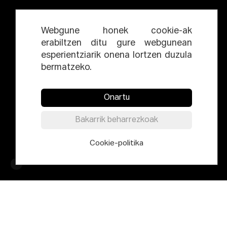
Webgune honek cookie-ak
erabiltzen ditu gure webgunean
esperientziarik onena lortzen duzula
bermatzeko.
Onartu
Bakarrik beharrezkoak
Cookie-politika
Sorkuntza-ekoizpenaren arloak EQZE komunitatean