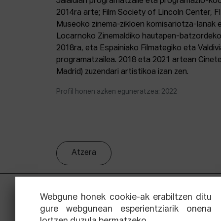
Jaialdian programatzaile eta programazio-koor
2014ra arte; Film Society of Lincoln Center, F
Museoko zinema-zikloen komisariotza-lanak er
Locarnoko Zinemaldiko hautapen-batzordeko k
2018ra, eta Espainiako Filmategiko eta Valdi
programatzailea. 2018 eta 2021 artean Cine
Madrid) zuzendari artistikoa izan zen.
Profil honen azken eguneratzea: 2022
Atzera
Webgune honek cookie-ak erabiltzen ditu
gure webgunean esperientziarik onena