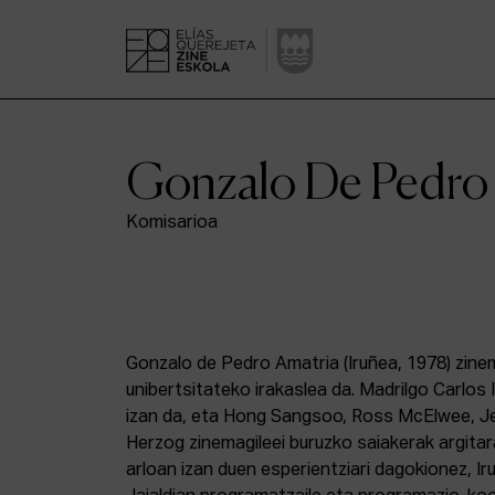
Gonzalo De Pedro
Komisarioa
Gonzalo de Pedro Amatria (Iruñea, 1978) zin
unibertsitateko irakaslea da. Madrilgo Carlos I
izan da, eta Hong Sangsoo, Ross McElwee, 
Herzog zinemagileei buruzko saiakerak argita
arloan izan duen esperientziari dagokionez, I