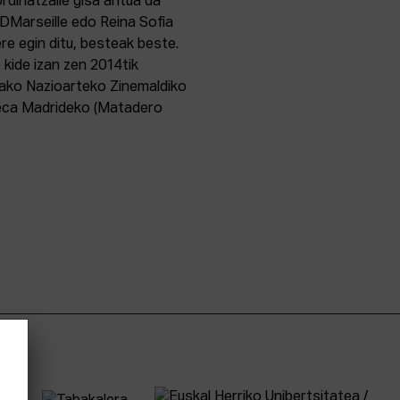
dinatzaile gisa aritua da
IDMarseille edo Reina Sofia
e egin ditu, besteak beste.
ide izan zen 2014tik
viako Nazioarteko Zinemaldiko
teca Madrideko (Matadero