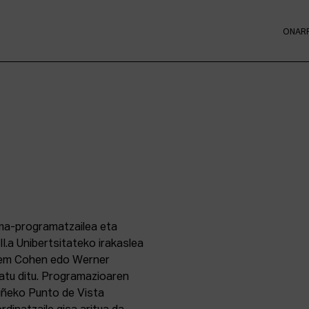
ONAR
ema-programatzailea eta
II.a Unibertsitateko irakaslea
Jem Cohen edo Werner
ratu ditu. Programazioaren
ruñeko Punto de Vista