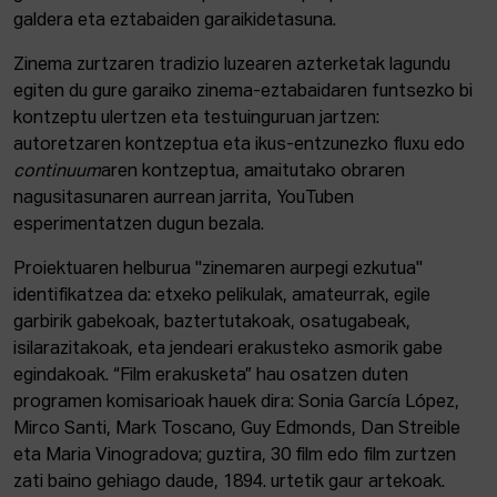
galdera eta eztabaiden garaikidetasuna.
Zinema zurtzaren tradizio luzearen azterketak lagundu
egiten du gure garaiko zinema-eztabaidaren funtsezko bi
kontzeptu ulertzen eta testuinguruan jartzen:
autoretzaren kontzeptua eta ikus-entzunezko fluxu edo
continuum
aren kontzeptua, amaitutako obraren
nagusitasunaren aurrean jarrita, YouTuben
esperimentatzen dugun bezala.
Proiektuaren helburua "zinemaren aurpegi ezkutua"
identifikatzea da: etxeko pelikulak, amateurrak, egile
garbirik gabekoak, baztertutakoak, osatugabeak,
isilarazitakoak, eta jendeari erakusteko asmorik gabe
egindakoak. “Film erakusketa” hau osatzen duten
programen komisarioak hauek dira: Sonia García López,
Mirco Santi, Mark Toscano, Guy Edmonds, Dan Streible
eta Maria Vinogradova; guztira, 30 film edo film zurtzen
zati baino gehiago daude, 1894. urtetik gaur artekoak.