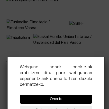
Webgune honek cookie-ak
Facebook
Equis
Instagram
Threads
Newsletter
erabiltzen ditu gure webgunean
esperientziarik onena lortzen duzula
© Elías Querejeta Zine Eskola 2026
bermatzeko.
Tabakalera · Andre zigarrogileak plaza, 1
20012 Donostia / San Sebastián
T.
0034 943 545 005
Onartu
E.
info@zine-eskola.eus