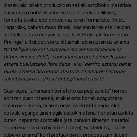
piezak, aldi isileko produkzioen zatiak, artxiboko materiala,
aurkitutako bobinak, medikuntza alorreko pelikulak,
formatu txikiko edo ohikoak ez diren formatuko filmak,
iragarkiak, babestutako filmak, ikasleen lanak eta iraupen
motzeko beste edozein pieza. Rick Prelinger, Interneten
Prelinger artxiboak sortu dituenak, adierazten du zinema
zurtza "
guraso kontrolatzaile eta zentsuratzaileak ez
dituen zinema dela
", “
nahi duenean eta baimenik gabe
etxera bueltatzeko libre dena
", eta “
berriro aztertu behar
direla, zimena horretatik abiatuta, zinemaren historian
zalantzan jarri ez diren kontzeptuetako asko
”.
Gaur egun, "zinemaren benetako aurpegi ezkutu" horrek
sortzen duen interesa, erakusketa honek ezagutzera
eman nahi duena, bi arrazoitan oinarrituta dago. Alde
batetik, egungo zinemagile askok material horietan aurkitu
duten inspirazio sortzailea (eta beraien filmetan material
horiei eman dioten bigarren bizitza). Bestaldetik, "izenik
gabeko zinema" kontzeptuak berak proposatzen dituen