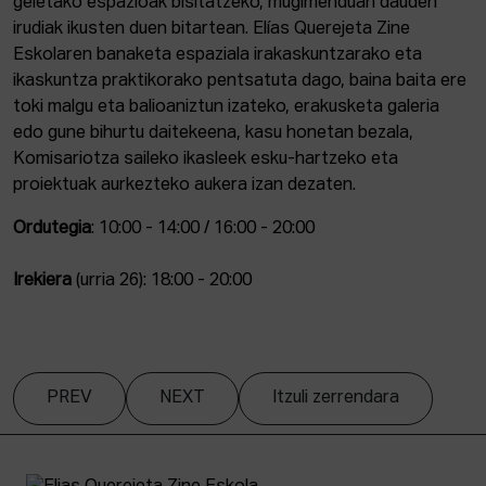
geletako espazioak bisitatzeko, mugimenduan dauden
irudiak ikusten duen bitartean. Elías Querejeta Zine
Eskolaren banaketa espaziala irakaskuntzarako eta
ikaskuntza praktikorako pentsatuta dago, baina baita ere
toki malgu eta balioaniztun izateko, erakusketa galeria
edo gune bihurtu daitekeena, kasu honetan bezala,
Komisariotza saileko ikasleek esku-hartzeko eta
proiektuak aurkezteko aukera izan dezaten.
Ordutegia
: 10:00 - 14:00 / 16:00 - 20:00
Irekiera
(urria 26): 18:00 - 20:00
PREV
NEXT
Itzuli zerrendara