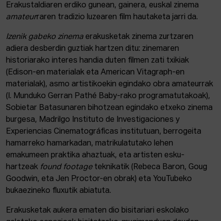
Erakustaldiaren erdiko gunean, gainera, euskal zinema
amateur
raren tradizio luzearen film hautaketa jarri da.
Izenik gabeko zinema
erakusketak zinema zurtzaren
adiera desberdin guztiak hartzen ditu: zinemaren
historiarako interes handia duten filmen zati txikiak
(Edison-en materialak eta American Vitagraph-en
materialak), asmo artistikoekin egindako obra amateurrak
(I. Munduko Gerran Pathé Baby-rako programatutakoak),
Sobietar Batasunaren bihotzean egindako etxeko zinema
burgesa, Madrilgo Instituto de Investigaciones y
Experiencias Cinematográficas institutuan, berrogeita
hamarreko hamarkadan, matrikulatutako lehen
emakumeen praktika ahaztuak, eta artisten esku-
hartzeak
found footage
teknikatik (Rebeca Baron, Goug
Goodwin, eta Jen Proctor-en obrak) eta YouTubeko
bukaezineko fluxutik abiatuta.
Erakusketak aukera ematen dio bisitariari eskolako