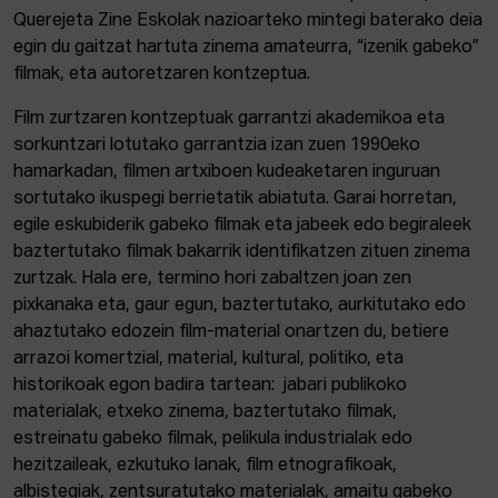
Querejeta Zine Eskolak nazioarteko mintegi baterako deia
egin du gaitzat hartuta zinema amateurra, “izenik gabeko”
filmak, eta autoretzaren kontzeptua.
Film zurtzaren kontzeptuak garrantzi akademikoa eta
sorkuntzari lotutako garrantzia izan zuen 1990eko
hamarkadan, filmen artxiboen kudeaketaren inguruan
sortutako ikuspegi berrietatik abiatuta. Garai horretan,
egile eskubiderik gabeko filmak eta jabeek edo begiraleek
baztertutako filmak bakarrik identifikatzen zituen zinema
zurtzak. Hala ere, termino hori zabaltzen joan zen
pixkanaka eta, gaur egun, baztertutako, aurkitutako edo
ahaztutako edozein film-material onartzen du, betiere
arrazoi komertzial, material, kultural, politiko, eta
historikoak egon badira tartean: jabari publikoko
materialak, etxeko zinema, baztertutako filmak,
estreinatu gabeko filmak, pelikula industrialak edo
hezitzaileak, ezkutuko lanak, film etnografikoak,
albistegiak, zentsuratutako materialak, amaitu gabeko