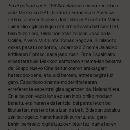
En el balcón vacío
1962ko ekainean eman zen lehen
aldiz Mexikoko IFAL (Instituto Francés de América
Latina) Zinema Klubean Jomí García Ascot eta María
Luisa Elío egileen lagun eta erbesteratu batzuentzat;
hain zuzen ere, talde horretan zeuden José de la
Colina, Álvaro Mutis eta Tomás Segovia. Bi hilabete
eskas pasatu ondoren, Locarnoko Zinema Jaialdiko
kritikaren Fipresci saria jaso zuen. Filma Espainiako
erbesteratuek Mexikon sortutako zinema-lan bakarra
da, Grupo Nuevo Cine deiturikoaren erakusgarri
heterodoxoena, eta, aldi berean, atzera begiratuz
gero, Espainiako zinema-modernitatearen
erreferente espektral gisa agertzen da. Nolanahi ere,
En el balcón vacío lana ez zen inoiz ohiko moduan
banatu, eta haren existentzia, bai pantailetan bai
liburuetan, misteriotsua izan da beti. Bideoan zabaldu
zen laurogeiko hamarkadatik aurrera, eta, gero,
behin-behineko digitalizazioen bitartez, baina haren