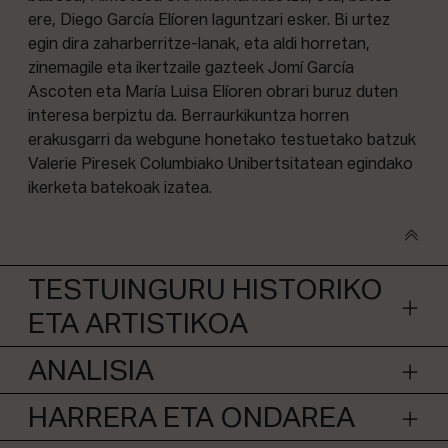
ere, Diego García Elíoren laguntzari esker. Bi urtez
egin dira zaharberritze-lanak, eta aldi horretan,
zinemagile eta ikertzaile gazteek Jomí García
Ascoten eta María Luisa Elíoren obrari buruz duten
interesa berpiztu da. Berraurkikuntza horren
erakusgarri da webgune honetako testuetako batzuk
Valerie Piresek Columbiako Unibertsitatean egindako
ikerketa batekoak izatea.
TESTUINGURU HISTORIKO
ETA ARTISTIKOA
ANALISIA
HARRERA ETA ONDAREA