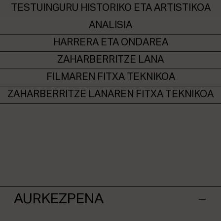
ALBISTEAK
TESTUINGURU HISTORIKO ETA ARTISTIKOA
ANALISIA
Onarpena
HARRERA ETA ONDAREA
Intranet
EUS
ESP
ENG
ZAHARBERRITZE LANA
FILMAREN FITXA TEKNIKOA
ZAHARBERRITZE LANAREN FITXA TEKNIKOA
AURKEZPENA