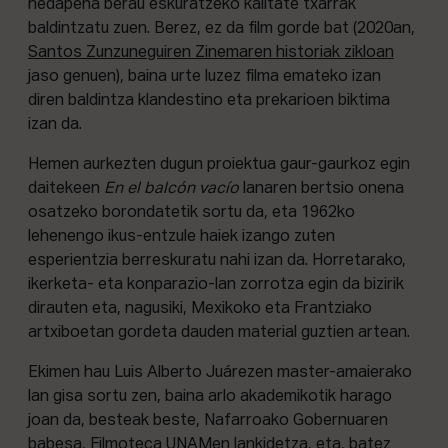
hedapena berau eskuratzeko kalitate txarrak
baldintzatu zuen. Berez, ez da film gorde bat (2020an,
Santos Zunzuneguiren Zinemaren historiak zikloan
jaso genuen), baina urte luzez filma emateko izan
diren baldintza klandestino eta prekarioen biktima
izan da.
Hemen aurkezten dugun proiektua gaur-gaurkoz egin
daitekeen
En el balcón vacío
lanaren bertsio onena
osatzeko borondatetik sortu da, eta 1962ko
lehenengo ikus-entzule haiek izango zuten
esperientzia berreskuratu nahi izan da. Horretarako,
ikerketa- eta konparazio-lan zorrotza egin da bizirik
dirauten eta, nagusiki, Mexikoko eta Frantziako
artxiboetan gordeta dauden material guztien artean.
Ekimen hau Luis Alberto Juárezen master-amaierako
lan gisa sortu zen, baina arlo akademikotik harago
joan da, besteak beste, Nafarroako Gobernuaren
babesa, Filmoteca UNAMen lankidetza, eta, batez