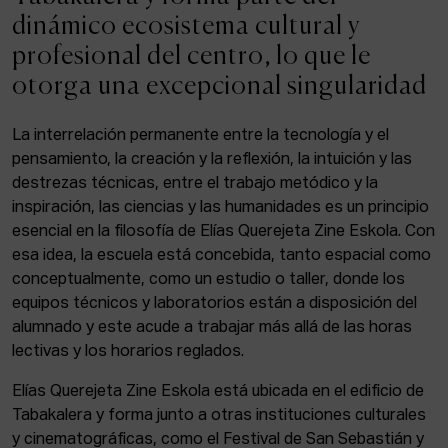
ACTUALIDAD
dinámico ecosistema cultural y
profesional del centro, lo que le
Admisión
otorga una excepcional singularidad
Intranet
EUS
ESP
ENG
La interrelación permanente entre la tecnología y el
pensamiento, la creación y la reflexión, la intuición y las
destrezas técnicas, entre el trabajo metódico y la
inspiración, las ciencias y las humanidades es un principio
Facebook
Equis
Instagram
esencial en la filosofía de Elías Querejeta Zine Eskola. Con
esa idea, la escuela está concebida, tanto espacial como
© Elías Querejeta Zine Eskola 2026
Tabakalera · Andre zigarrogileak plaza, 1
conceptualmente, como un estudio o taller, donde los
20012 Donostia / San Sebastián
equipos técnicos y laboratorios están a disposición del
T. 0034 943 545 005
alumnado y este acude a trabajar más allá de las horas
E.
info@zine-eskola.eus
lectivas y los horarios reglados.
Elías Querejeta Zine Eskola está ubicada en el edificio de
Tabakalera y forma junto a otras instituciones culturales
y cinematográficas, como el Festival de San Sebastián y