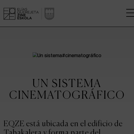
LA ESCUELA
CENTRO DE INVESTIGACIÓN
ESTUDIOS
UN SISTEMA
KINOFABRIKA
CINEMATOGRÁFICO
COMUNIDAD
LA CASA DEL CINE
EQZE está ubicada en el edificio de
Tabakalera y forma parte del