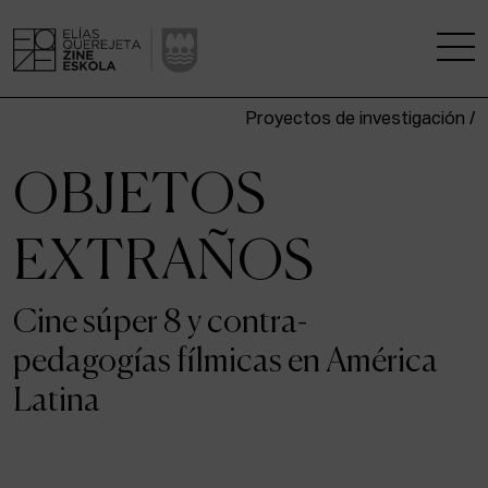
Proyectos de investigación /
LA ESCUELA
OBJETOS
CENTRO DE INVESTIGACIÓN
EXTRAÑOS
ESTUDIOS
Cine súper 8 y contra-
KINOFABRIKA
pedagogías fílmicas en América
COMUNIDAD
Latina
LA CASA DEL CINE