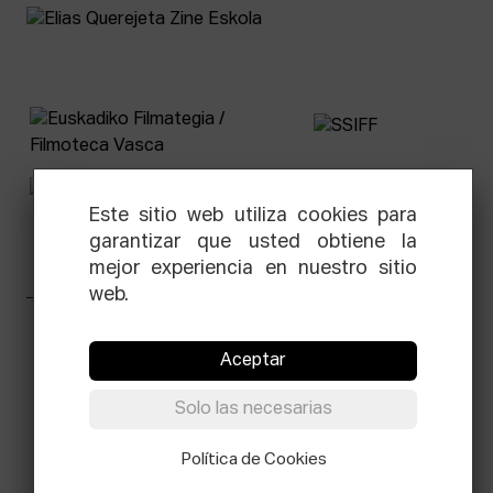
Este sitio web utiliza cookies para
garantizar que usted obtiene la
mejor experiencia en nuestro sitio
web.
Facebook
Equis
Instagram
Threads
Newsletter
Aceptar
© Elías Querejeta Zine Eskola 2026
Solo las necesarias
Tabakalera · Andre zigarrogileak plaza, 1
20012 Donostia / San Sebastián
T.
0034 943 545 005
Política de Cookies
E.
info@zine-eskola.eus