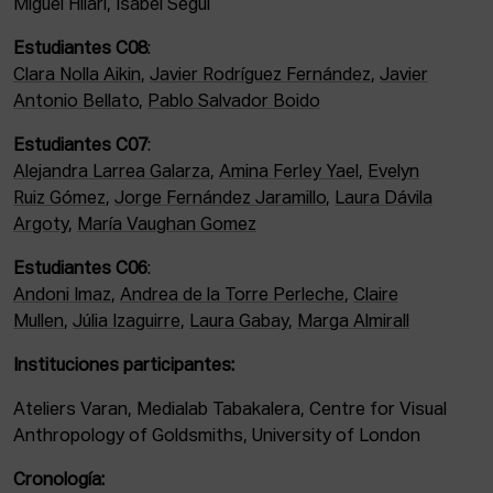
Miguel Hilari, Isabel Seguí
Estudiantes C08
:
Clara Nolla Aikin
,
Javier Rodríguez Fernández
,
Javier
Antonio Bellato
,
Pablo Salvador Boido
Estudiantes C07
:
Alejandra Larrea Galarza
,
Amina Ferley Yael
,
Evelyn
Ruiz Gómez
,
Jorge Fernández Jaramillo
,
Laura Dávila
Argoty
,
María Vaughan Gomez
Estudiantes C06
:
Andoni Imaz
,
Andrea de la Torre Perleche
,
Claire
Mullen
,
Júlia Izaguirre
,
Laura Gabay
,
Marga Almirall
Instituciones participantes:
Ateliers Varan, Medialab Tabakalera, Centre for Visual
Anthropology of Goldsmiths, University of London
Cronología: