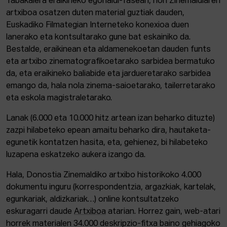
Tabakalera eraikineko egonaldi-fasean, non Zinemaldiaren
artxiboa osatzen duten material guztiak dauden,
Euskadiko Filmategian Interneteko konexioa duen
lanerako eta kontsultarako gune bat eskainiko da.
Bestalde, eraikinean eta aldamenekoetan dauden funts
eta artxibo zinematografikoetarako sarbidea bermatuko
da, eta eraikineko baliabide eta jardueretarako sarbidea
emango da, hala nola zinema-saioetarako, tailerretarako
eta eskola magistraletarako.
Lanak (6.000 eta 10.000 hitz artean izan beharko dituzte)
zazpi hilabeteko epean amaitu beharko dira, hautaketa-
egunetik kontatzen hasita, eta, gehienez, bi hilabeteko
luzapena eskatzeko aukera izango da.
Hala, Donostia Zinemaldiko artxibo historikoko 4.000
dokumentu inguru (korrespondentzia, argazkiak, kartelak,
egunkariak, aldizkariak…) online kontsultatzeko
eskuragarri daude
Artxiboa
atarian. Horrez gain, web-atari
horrek materialen 34.000 deskripzio-fitxa baino gehiagoko