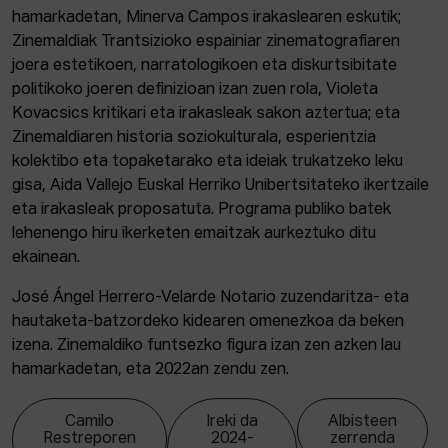
hamarkadetan, Minerva Campos irakaslearen eskutik;
Zinemaldiak Trantsizioko espainiar zinematografiaren
joera estetikoen, narratologikoen eta diskurtsibitate
politikoko joeren definizioan izan zuen rola, Violeta
Kovacsics kritikari eta irakasleak sakon aztertua; eta
Zinemaldiaren historia soziokulturala, esperientzia
kolektibo eta topaketarako eta ideiak trukatzeko leku
gisa, Aida Vallejo Euskal Herriko Unibertsitateko ikertzaile
eta irakasleak proposatuta. Programa publiko batek
lehenengo hiru ikerketen emaitzak aurkeztuko ditu
ekainean.
José Ángel Herrero-Velarde Notario zuzendaritza- eta
hautaketa-batzordeko kidearen omenezkoa da beken
izena. Zinemaldiko funtsezko figura izan zen azken lau
hamarkadetan, eta 2022an zendu zen.
Camilo
Ireki da
Albisteen
Restreporen
2024-
zerrenda