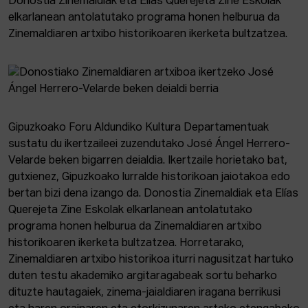
Donostia Zinemaldiak eta Elías Querejeta Zine Eskolak
elkarlanean antolatutako programa honen helburua da
Zinemaldiaren artxibo historikoaren ikerketa bultzatzea.
Gipuzkoako Foru Aldundiko Kultura Departamentuak
sustatu du ikertzaileei zuzendutako José Ángel Herrero-
Velarde beken bigarren deialdia. Ikertzaile horietako bat,
gutxienez, Gipuzkoako lurralde historikoan jaiotakoa edo
bertan bizi dena izango da. Donostia Zinemaldiak eta Elías
Querejeta Zine Eskolak elkarlanean antolatutako
programa honen helburua da Zinemaldiaren artxibo
historikoaren ikerketa bultzatzea. Horretarako,
Zinemaldiaren artxibo historikoa iturri nagusitzat hartuko
duten testu akademiko argitaragabeak sortu beharko
dituzte hautagaiek, zinema-jaialdiaren iragana berrikusi