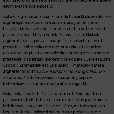
eta haren orainaren eta etorkizunaren arteko etengabeko
elkarrizketari bide emateko.
Beka-programaren azken xedea da hiru artikulu akademiko
argitaragabe sortzea. Era berean, programan parte
hartzen duten erakundeek osatuko duten batzorde batek
gainbegiratuko ditu lan horiek. Zinemaldiak artikuluak
argitaratzeko laguntza emango du, eta ikertzaileen eta
proiektuak editatzeko eta argitaratzeko interesa izan
dezaketen argitaletxe edo aldizkari prestigiotsuen arteko
bitartekari gisa jardun. Ikerketa horiek Elías Querejeta Zine
Eskolak, Zinemaldiak eta Euskadiko Filmategiak batera
argitaratzen duten
ZINE: ikerketa zinematografikorako
koadernoak
aldizkari akademikoaren argitalpen-
batzordeak ere kontuan hartu ahal izango ditu.
Beka eska dezakete Gipuzkoan jaio eta/edo bizi diren
pertsonek eta Estatuko gainerako lekuetan jaio eta/edo
bizi direnek –gutxienez, bi urtez–. Gaia, metodologia eta
ikerketa-iturriak adierazi beharko dira proiektuan, eta