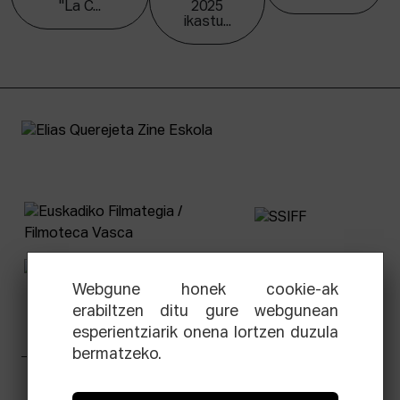
"La C...
2025
ikastu...
Webgune honek cookie-ak
erabiltzen ditu gure webgunean
esperientziarik onena lortzen duzula
bermatzeko.
Facebook
Equis
Instagram
Threads
Newsletter