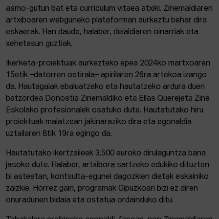
asmo-gutun bat eta curriculum vitaea atxiki. Zinemaldiaren
artxiboaren webguneko plataforman aurkeztu behar dira
eskaerak. Han daude, halaber, deialdiaren oinarriak eta
xehetasun guztiak.
Ikerketa-proiektuak aurkezteko epea 2024ko martxoaren
15etik –datorren ostirala– apirilaren 26ra artekoa izango
da. Hautagaiak ebaluatzeko eta hautatzeko ardura duen
batzordea Donostia Zinemaldiko eta Elías Querejeta Zine
Eskolako profesionalek osatuko dute. Hautatutako hiru
proiektuak maiatzean jakinaraziko dira eta egonaldia
uztailaren 8tik 19ra egingo da.
Hautatutako ikertzaileek 3.500 euroko dirulaguntza bana
jasoko dute. Halaber, artxibora sartzeko edukiko dituzten
bi asteetan, kontsulta-egunei dagozkien dietak eskainiko
zaizkie. Horrez gain, programak Gipuzkoan bizi ez diren
onuradunen bidaia eta ostatua ordainduko ditu.