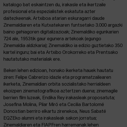
katalogo bat eskaintzen du, irakasle eta ikertzaile
profesional eta espezialistek eskatuta azter
daitezkeenak. Artxiboa atarian eskuragarri daude
Zinemaldiaren eta Kutxatekaren funtsetako 3.000 argazki
baino gehiagoren digitalizazioak; Zinemaldiko egunkarien
724 ale, 1953tik gaur egunera artekoak (egungo
Zinemaldia aldizkaria); Zinemaldiko ia edizio guztietako 350
kartel inguru; bai eta Artxibo Orokorreko eta Prentsako
hautatutako materialak ere.
Beken lehen edizioan, honako ikerketa hauek hautatu
ziren: Felipe Cabrerizo idazle eta programatzailearen
ikerketa, Zinemaldian orbita sozialistako herrialdeen
ekoizpen zinematografikoa aztertzen duena; zinemagile
berrien film luzeak, Endika Rey irakasleak proposatuta;
Josefina Molina, Pilar Miró eta Cecilia Bartolomé
Donostian berriro elkartu zirenekoa, Neus Sabaté
EQZEko alumni eta irakasleak sakon jorratua;
Zinemaldiaren eta FIAPFren harremanak lehen