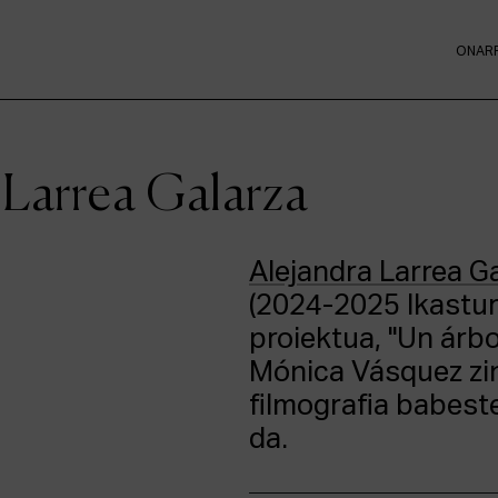
ONAR
 Larrea Galarza
Alejandra Larrea G
(2024-2025 Ikastur
proiektua, "Un árb
Mónica Vásquez zi
filmografia babest
da.