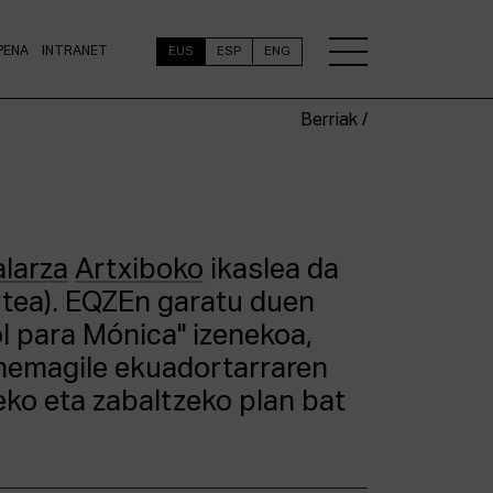
PENA
INTRANET
EUS
ESP
ENG
Berriak /
alarza
Artxiboko
ikaslea da
tea). EQZEn garatu duen
ol para Mónica" izenekoa,
nemagile ekuadortarraren
eko eta zabaltzeko plan bat