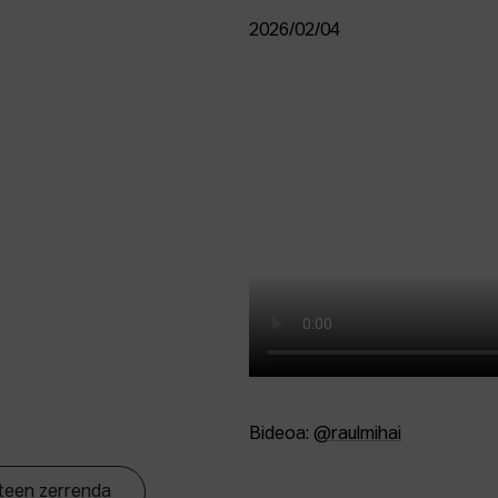
2026/02/04
Bideoa:
@raulmihai
steen zerrenda