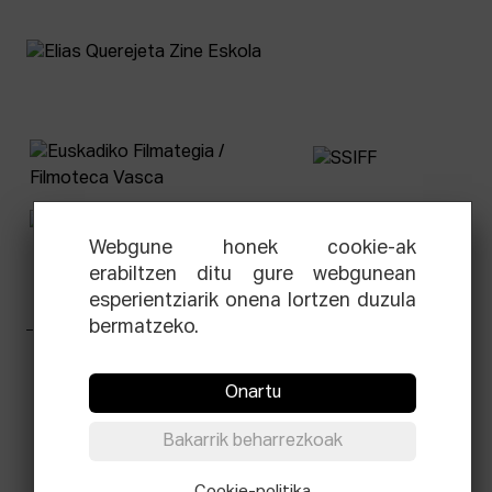
Webgune honek cookie-ak
erabiltzen ditu gure webgunean
esperientziarik onena lortzen duzula
bermatzeko.
Facebook
Equis
Instagram
Threads
Newsletter
Onartu
© Elías Querejeta Zine Eskola 2026
Bakarrik beharrezkoak
Tabakalera · Andre zigarrogileak plaza, 1
20012 Donostia / San Sebastián
Cookie-politika