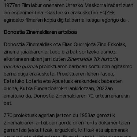
1977an Film labur onenaren Urrezko Maskorra irabazi zuen
lan esperimentala -Gasteizko erakusketan EQZEk
egindako filmaren kopia digital berria ikusgai egongo da-.
Donostia Zinemaldiaren artxiboa
Donostia Zinemaldiak eta Elías Querejeta Zine Eskolak,
zinema-jaialdiaren artxibo bizi bat sortzeko asmoz,
elkarlanean abian jarri duten
Zinemaldia 70: historia
posible guztiak
proiektuaren barnean sortu den egitasmo
berria dugu erakusketa. Proiektuaren lehen fasea,
Estatuko Loteria eta Apustuak erakundeak babesten
duena, Kutxa Fundazioarekin lankidetzan, 2022an
amaituko da, Donostia Zinemaldiaren 70. urteurrenarekin
bat.
Z70 proiektuak agerian jartzen du 1953az geroztik
Zinemaldiaren artxiboan gorde diren funts dokumentalen
garrantzia (eskutitzak, argazkiak, kritikak eta aipamenak