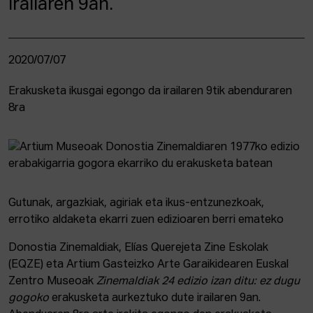
irailaren 9an.
2020/07/07
Erakusketa ikusgai egongo da irailaren 9tik abenduraren
8ra
Gutunak, argazkiak, agiriak eta ikus-entzunezkoak,
errotiko aldaketa ekarri zuen edizioaren berri emateko
Donostia Zinemaldiak, Elías Querejeta Zine Eskolak
(EQZE) eta Artium Gasteizko Arte Garaikidearen Euskal
Zentro Museoak
Zinemaldiak 24 edizio izan ditu: ez dugu
gogoko
erakusketa aurkeztuko dute irailaren 9an.