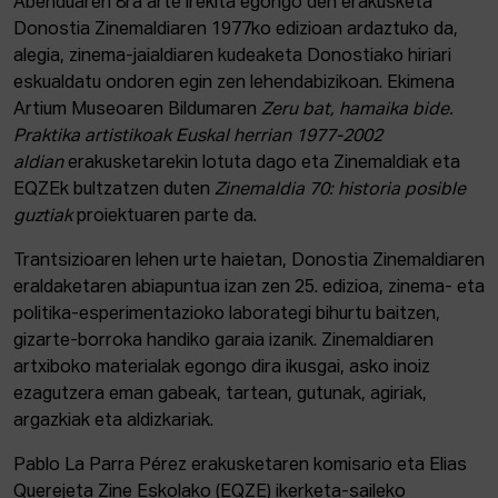
Abenduaren 8ra arte irekita egongo den erakusketa
Donostia Zinemaldiaren 1977ko edizioan ardaztuko da,
alegia, zinema-jaialdiaren kudeaketa Donostiako hiriari
eskualdatu ondoren egin zen lehendabizikoan. Ekimena
Artium Museoaren Bildumaren
Zeru bat, hamaika bide.
Praktika
artistikoak Euskal herrian 1977-2002
aldian
erakusketarekin lotuta dago eta Zinemaldiak eta
EQZEk bultzatzen duten
Zinemaldia 70: historia posible
guztiak
proiektuaren parte da.
Trantsizioaren lehen urte haietan, Donostia Zinemaldiaren
eraldaketaren abiapuntua izan zen 25. edizioa, zinema- eta
politika-esperimentazioko laborategi bihurtu baitzen,
gizarte-borroka handiko garaia izanik. Zinemaldiaren
artxiboko materialak egongo dira ikusgai, asko inoiz
ezagutzera eman gabeak, tartean, gutunak, agiriak,
argazkiak eta aldizkariak.
Pablo La Parra Pérez erakusketaren komisario eta Elias
Querejeta Zine Eskolako (EQZE) ikerketa-saileko