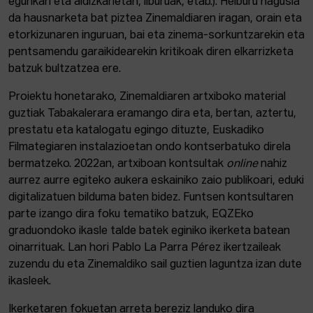
egunkari eta aldizkarietan, liburuak, etab.). Helburu nagusia
da hausnarketa bat piztea Zinemaldiaren iragan, orain eta
etorkizunaren inguruan, bai eta zinema-sorkuntzarekin eta
pentsamendu garaikidearekin kritikoak diren elkarrizketa
batzuk bultzatzea ere.
Proiektu honetarako, Zinemaldiaren artxiboko material
guztiak Tabakalerara eramango dira eta, bertan, aztertu,
prestatu eta katalogatu egingo dituzte, Euskadiko
Filmategiaren instalazioetan ondo kontserbatuko direla
bermatzeko. 2022an, artxiboan kontsultak
online
nahiz
aurrez aurre egiteko aukera eskainiko zaio publikoari, eduki
digitalizatuen bilduma baten bidez. Funtsen kontsultaren
parte izango dira foku tematiko batzuk, EQZEko
graduondoko ikasle talde batek eginiko ikerketa batean
oinarrituak. Lan hori Pablo La Parra Pérez ikertzaileak
zuzendu du eta Zinemaldiko sail guztien laguntza izan dute
ikasleek.
Ikerketaren fokuetan arreta bereziz landuko dira