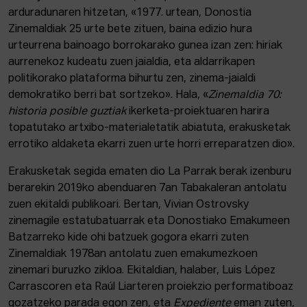
arduradunaren hitzetan, «1977. urtean, Donostia
Zinemaldiak 25 urte bete zituen, baina edizio hura
urteurrena bainoago borrokarako gunea izan zen: hiriak
aurrenekoz kudeatu zuen jaialdia, eta aldarrikapen
politikorako plataforma bihurtu zen, zinema-jaialdi
demokratiko berri bat sortzeko». Hala, «
Zinemaldia 70:
historia posible guztiak
ikerketa-proiektuaren harira
topatutako artxibo-materialetatik abiatuta, erakusketak
errotiko aldaketa ekarri zuen urte horri erreparatzen dio».
Erakusketak segida ematen dio La Parrak berak izenburu
berarekin 2019ko abenduaren 7an Tabakaleran antolatu
zuen ekitaldi publikoari. Bertan, Vivian Ostrovsky
zinemagile estatubatuarrak eta Donostiako Emakumeen
Batzarreko kide ohi batzuek gogora ekarri zuten
Zinemaldiak 1978an antolatu zuen emakumezkoen
zinemari buruzko zikloa. Ekitaldian, halaber, Luis López
Carrascoren eta Raúl Liarteren proiekzio performatiboaz
gozatzeko parada egon zen, eta
Expediente
eman zuten,