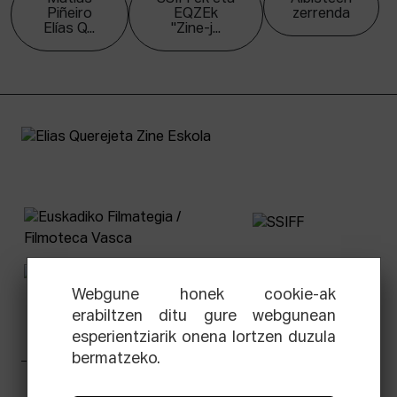
Piñeiro
EQZEk
zerrenda
Elías Q...
"Zine-j...
Webgune honek cookie-ak
erabiltzen ditu gure webgunean
esperientziarik onena lortzen duzula
bermatzeko.
Facebook
Equis
Instagram
Threads
Newsletter