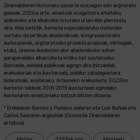
Zinemaldiaren historiako pasarte ezezagun edo argitaratu
gabeak. 2022ra arte, emaitzak ezagutzera emateko,
aldibereko eta elkarrekin lotutako bi lan-ildo planteatu
dira. Alde batetik, ikerketa espezializatuko materiala
sortuko da (artikulu akademikoak, kongresuetarako
aurkezpenak, argitaratzeko proiektu propioak, mintegiak,
etab.), zinema-ikasketen alor akademikoko azken
garapenekiko elkarrizketa kritiko bat sustatzeko.
Bestalde, ekitaldi publikoak egingo dira (hitzaldiak,
erakusketak eta ikastaroak), publiko zabalagoetara
bideratuak, esaterako, Artiumeko erakusketa, EQZEko
ikerketa-taldeak 2018-2019 ikasturtean egindako
ikerketaren emaitzetako batzuk biltzen dituena.
* Erdialdean Barrios y Pueblos sailaren eta Luis Buñuel eta
Carlos Sauraren argazkiak (Donostia Zinemaldiaren
artxiboa).
Matías
SSIFFek eta
Albisteen