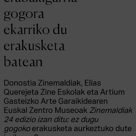
ALBISTEAK
gogora
Onarpena
ekarriko du
Intranet
EUS
ESP
ENG
erakusketa
batean
Donostia Zinemaldiak, Elías
Querejeta Zine Eskolak eta Artium
Gasteizko Arte Garaikidearen
Euskal Zentro Museoak
Zinemaldiak
24 edizio izan ditu: ez dugu
gogoko
erakusketa aurkeztuko dute