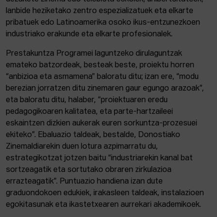
lanbide heziketako zentro espezializatuek eta elkarte
pribatuek edo Latinoamerika osoko ikus-entzunezkoen
industriako erakunde eta elkarte profesionalek.
Prestakuntza Programei laguntzeko dirulaguntzak
emateko batzordeak, besteak beste, proiektu horren
“anbizioa eta asmamena” baloratu ditu; izan ere, “modu
berezian jorratzen ditu zinemaren gaur egungo arazoak”,
eta baloratu ditu, halaber, “proiektuaren eredu
pedagogikoaren kalitatea, eta parte-hartzaileei
eskaintzen dizkien aukerak euren sorkuntza-prozesuei
ekiteko”. Ebaluazio taldeak, bestalde, Donostiako
Zinemaldiarekin duen lotura azpimarratu du,
estrategikotzat jotzen baitu “industriarekin kanal bat
sortzeagatik eta sortutako obraren zirkulazioa
errazteagatik”. Puntuazio handiena izan dute
graduondokoen edukiek, irakasleen taldeak, instalazioen
egokitasunak eta ikastetxearen aurrekari akademikoek.