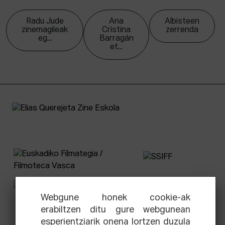
Radu Jude
Ana
Albisteen
zinemagileak
Cristina
zerrenda
eg...
Barragán
et...
Webgune honek cookie-ak
erabiltzen ditu gure webgunean
esperientziarik onena lortzen duzula