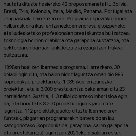
hautatu dituzte hasierako 42 proposamenetatik, Bolivia,
Brasil, Txile, Kolonbia, Italia, Mexiko, Panama, Portugal eta
Uruguaikoak, hain zuzen ere. Programa espezifiko honen
helburuak dira ikus-entzunezkoen enpresa ekoizpeneko
eta kudeaketako profesionalen prestakuntza bultzatzea,
teknologia berrien erabilera eta garapena sustatzea, eta
sektorearen barruan lankidetza eta ezagutzen trukea
bultzatzea.
1998an hasi zen Ibermedia programa. Harrezkero, 30
deialdi egin ditu, eta haien bidez laguntza eman die 996
koprodukzio proiekturi eta 1.085 ikus-entzunezko
proiekturi, eta ia 3.000 prestakuntza beka eman ditu 23
herrialdetan. Guztira, 113 milioi dolarreko inbertsioa egin
da, eta horietatik 3.200 proiektu inguruk jaso dute
laguntza. 112 proiektuk jasoko dituzte Ibermediaren
funtsak, pizgarrien programarekin batera doan lau
kategorietako (koprodukzioa, garapena, sailen garapena
eta prestakuntza) laguntzen 2021eko deialdiari esker.