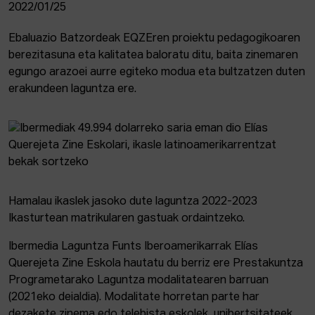
2022/01/25
Ebaluazio Batzordeak EQZEren proiektu pedagogikoaren
berezitasuna eta kalitatea baloratu ditu, baita zinemaren
egungo arazoei aurre egiteko modua eta bultzatzen duten
erakundeen laguntza ere.
Hamalau ikaslek jasoko dute laguntza 2022-2023
Ikasturtean matrikularen gastuak ordaintzeko.
Ibermedia Laguntza Funts Iberoamerikarrak Elías
Querejeta Zine Eskola hautatu du berriz ere Prestakuntza
Programetarako Laguntza modalitatearen barruan
(2021eko deialdia). Modalitate horretan parte har
dezakete zinema edo telebista eskolek, unibertsitateek,