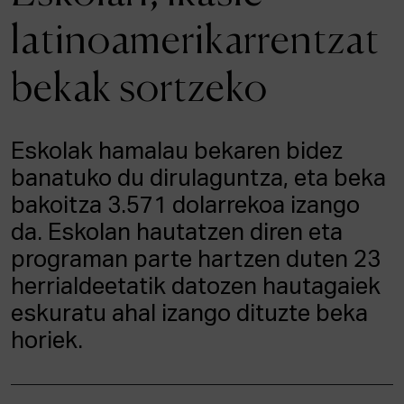
ALBISTEAK
latinoamerikarrentzat
Onarpena
bekak sortzeko
Intranet
EUS
ESP
ENG
Eskolak hamalau bekaren bidez
banatuko du dirulaguntza, eta beka
bakoitza 3.571 dolarrekoa izango
da. Eskolan hautatzen diren eta
programan parte hartzen duten 23
herrialdeetatik datozen hautagaiek
eskuratu ahal izango dituzte beka
horiek.