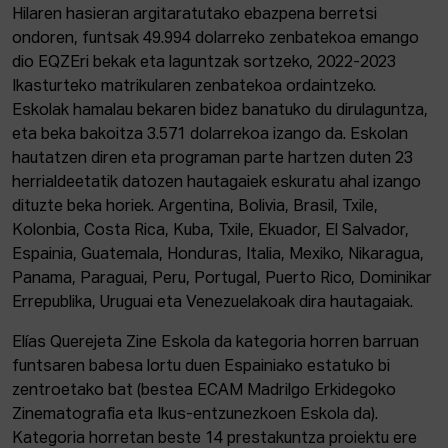
Hilaren hasieran argitaratutako ebazpena berretsi
ondoren, funtsak 49.994 dolarreko zenbatekoa emango
dio EQZEri bekak eta laguntzak sortzeko, 2022-2023
Ikasturteko matrikularen zenbatekoa ordaintzeko.
Eskolak hamalau bekaren bidez banatuko du dirulaguntza,
eta beka bakoitza 3.571 dolarrekoa izango da. Eskolan
hautatzen diren eta programan parte hartzen duten 23
herrialdeetatik datozen hautagaiek eskuratu ahal izango
dituzte beka horiek. Argentina, Bolivia, Brasil, Txile,
Kolonbia, Costa Rica, Kuba, Txile, Ekuador, El Salvador,
Espainia, Guatemala, Honduras, Italia, Mexiko, Nikaragua,
Panama, Paraguai, Peru, Portugal, Puerto Rico, Dominikar
Errepublika, Uruguai eta Venezuelakoak dira hautagaiak.
Elías Querejeta Zine Eskola da kategoria horren barruan
funtsaren babesa lortu duen Espainiako estatuko bi
zentroetako bat (bestea ECAM Madrilgo Erkidegoko
Zinematografia eta Ikus-entzunezkoen Eskola da).
Kategoria horretan beste 14 prestakuntza proiektu ere