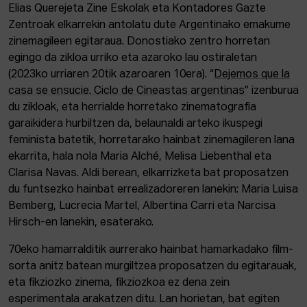
Elias Querejeta Zine Eskolak eta Kontadores Gazte
Zentroak elkarrekin antolatu dute Argentinako emakume
zinemagileen egitaraua. Donostiako zentro horretan
egingo da zikloa urriko eta azaroko lau ostiraletan
(2023ko urriaren 20tik azaroaren 10era). “
Dejemos que la
casa se ensucie. Ciclo de Cineastas argentinas
” izenburua
du zikloak, eta herrialde horretako zinematografia
garaikidera hurbiltzen da, belaunaldi arteko ikuspegi
feminista batetik, horretarako hainbat zinemagileren lana
ekarrita, hala nola Maria Alché, Melisa Liebenthal eta
Clarisa Navas. Aldi berean, elkarrizketa bat proposatzen
du funtsezko hainbat errealizadoreren lanekin: Maria Luisa
Bemberg, Lucrecia Martel, Albertina Carri eta Narcisa
Hirsch-en lanekin, esaterako.
70eko hamarralditik aurrerako hainbat hamarkadako film-
sorta anitz batean murgiltzea proposatzen du egitarauak,
eta fikziozko zinema, fikziozkoa ez dena zein
esperimentala arakatzen ditu. Lan horietan, bat egiten