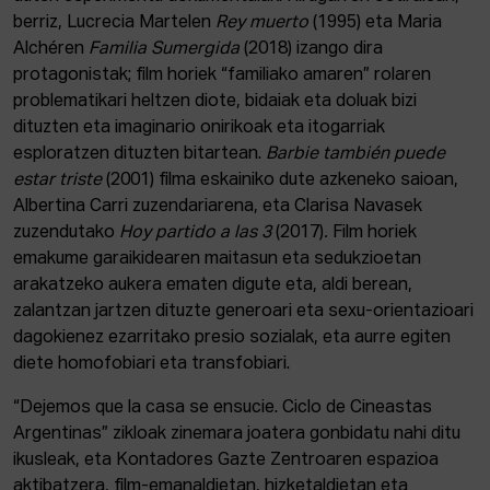
berriz, Lucrecia Martelen
Rey muerto
(1995) eta Maria
Alchéren
Familia Sumergida
(2018) izango dira
protagonistak; film horiek “familiako amaren” rolaren
problematikari heltzen diote, bidaiak eta doluak bizi
dituzten eta imaginario onirikoak eta itogarriak
esploratzen dituzten bitartean.
Barbie también puede
estar triste
(2001) filma eskainiko dute azkeneko saioan,
Albertina Carri zuzendariarena, eta Clarisa Navasek
zuzendutako
Hoy partido a las 3
(2017)
.
Film horiek
emakume garaikidearen maitasun eta sedukzioetan
arakatzeko aukera ematen digute eta, aldi berean,
zalantzan jartzen dituzte generoari eta sexu-orientazioari
dagokienez ezarritako presio sozialak, eta aurre egiten
diete homofobiari eta transfobiari.
“Dejemos que la casa se ensucie. Ciclo de Cineastas
Argentinas” zikloak zinemara joatera gonbidatu nahi ditu
ikusleak, eta Kontadores Gazte Zentroaren espazioa
aktibatzera, film-emanaldietan, hizketaldietan eta