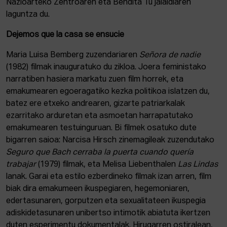
Nazioarteko Zentroaren eta Bendita Tú jaialdiaren
laguntza du.
Dejemos que la casa se ensucie
Maria Luisa Bemberg zuzendariaren
Señora de nadie
(1982) filmak inauguratuko du zikloa. Joera feministako
narratiben hasiera markatu zuen film horrek, eta
emakumearen egoeragatiko kezka politikoa islatzen du,
batez ere etxeko andrearen, gizarte patriarkalak
ezarritako arduretan eta asmoetan harrapatutako
emakumearen testuinguruan. Bi filmek osatuko dute
bigarren saioa: Narcisa Hirsch zinemagileak zuzendutako
Seguro que Bach cerraba la puerta cuando quería
trabajar
(1979) filmak, eta Melisa Liebenthalen
Las Lindas
lanak. Garai eta estilo ezberdineko filmak izan arren, film
biak dira emakumeen ikuspegiaren, hegemoniaren,
edertasunaren, gorputzen eta sexualitateen ikuspegia
adiskidetasunaren unibertso intimotik abiatuta ikertzen
duten esperimentu dokumentalak. Hirugarren ostiralean,