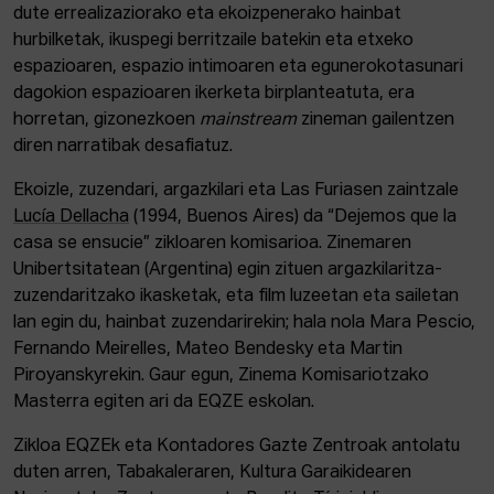
dute errealizaziorako eta ekoizpenerako hainbat
hurbilketak, ikuspegi berritzaile batekin eta etxeko
espazioaren, espazio intimoaren eta egunerokotasunari
dagokion espazioaren ikerketa birplanteatuta, era
horretan, gizonezkoen
mainstream
zineman gailentzen
diren narratibak desafiatuz.
Ekoizle, zuzendari, argazkilari eta Las Furiasen zaintzale
Lucía Dellacha
(1994, Buenos Aires) da “Dejemos que la
casa se ensucie” zikloaren komisarioa. Zinemaren
Unibertsitatean (Argentina) egin zituen argazkilaritza-
zuzendaritzako ikasketak, eta film luzeetan eta sailetan
lan egin du, hainbat zuzendarirekin; hala nola Mara Pescio,
Fernando Meirelles, Mateo Bendesky eta Martin
Piroyanskyrekin. Gaur egun, Zinema Komisariotzako
Masterra egiten ari da EQZE eskolan.
Zikloa EQZEk eta Kontadores Gazte Zentroak antolatu
duten arren, Tabakaleraren, Kultura Garaikidearen