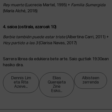
Rey muerto
(Lucrecia Martel, 1995) +
Familia Sumergida
(María Alché, 2018)
4. saioa (ostirala, azaroak 10)
Barbie también puede estar triste
(Albertina Carri, 2011) +
Hoy partido a las 3
(Clarisa Navas, 2017)
Sarrera librea da edukiera bete arte. Saio guztiak 19:30ean
hasiko dira.
Dennis Lim
Elias
Albisteen
eta Rita
Querejeta
zerrenda
Azeve...
Zine
Esko...