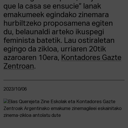
que la casa se ensucie” lanak
emakumeek egindako zinemara
hurbiltzeko proposamena egiten
du, belaunaldi arteko ikuspegi
feminista batetik. Lau ostiraletan
egingo da zikloa, urriaren 20tik
azaroaren 10era,
Kontadores Gazte
Zentroan
.
2023/10/06