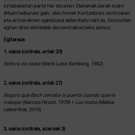
eztabaidetan parte har dezaten. Ekimenak berak ezarri
dituen helburuez gain, ziklo honek Kontadores zentroaren
eta antzerakoen eginkizuna aldarrikatu nahi du, Donostian
egiten diren ekitaldiak deszentralizatzeko asmoz.
Egitaraua
1. saioa (ostirala, urriak 20)
Señora de nadie
(María Luisa Bemberg, 1982)
2. saioa (ostirala, urriak 27)
Seguro que Bach cerraba la puerta cuando quería
trabajar
(Narcisa Hirsch. 1979) +
Las lindas
(Melisa
Liebenthal, 2016)
3. saioa (ostirala, azaroak 3)