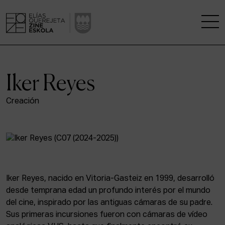
LA ESCUELA
Iker Reyes
CENTRO DE INVESTIGACIÓN
Creación
ESTUDIOS
KINOFABRIKA
COMUNIDAD
Iker Reyes, nacido en Vitoria-Gasteiz en 1999, desarrolló
desde temprana edad un profundo interés por el mundo
LA CASA DEL CINE
del cine, inspirado por las antiguas cámaras de su padre.
Sus primeras incursiones fueron con cámaras de vídeo