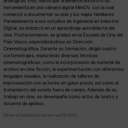
analógicas VHS, hasta que finalmente encontró su
ACTUALIDAD
herramienta en una cámara digital MiniDV, con la cual
comenzó a documentar su vida y los viajes familiares.
Admisión
Paralelamente a sus estudios de Ingeniería en Industria
Intranet
Digital, se embarcó en un aprendizaje autodidacta del
EUS
ESP
ENG
cine. Posteriormente, se graduó en la Escuela de Cine del
País Vasco, especializándose en Dirección
Cinematográfica. Durante su formación, dirigió cuatro
cortometrajes, explorando diversas técnicas
cinematográficas, como la incorporación de material de
archivo en cine ficción, la experimentación con diferentes
lenguajes visuales, la realización de talleres de
improvisación con actores sin guion previo, así como el
tratamiento del sonido fuera de campo. Además de su
trabajo en cine, se desempeña como actor de teatro y
docente de ajedrez.
Última actualización de este perfil: 2024