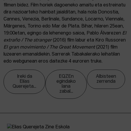
filmen bidez. Film horiek dagoeneko amaitu eta estreinatu
dira nazioarteko hainbat jaialditan, hala nola Donostia,
Cannes, Venezia, Berlinale, Sundance, Locarno, Viennale,
Márgenes, Torino edo Mar de Plata. Bihar, hilaren 25ean,
19:00etan, egingo da lehenengo saioa, Pablo Álvarezen
El
extraño / The stranger
(2016) film labur eta Kiro Russoren
El gran movimiento / The Great Movement
(2021) film
luzearen emanaldiekin. Sarrerak Tabakalerako leihatilan
edo webgunean eros daitezke 4 euroren truke.
Ireki da
EQZEn
Albisteen
Elías
egindako
zerrenda
Querejeta...
lana
zabal...