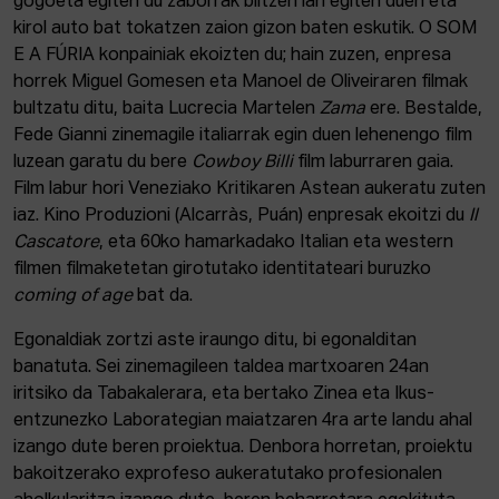
gogoeta egiten du zaborrak biltzen lan egiten duen eta
kirol auto bat tokatzen zaion gizon baten eskutik. O SOM
E A FÚRIA konpainiak ekoizten du; hain zuzen, enpresa
horrek Miguel Gomesen eta Manoel de Oliveiraren filmak
bultzatu ditu, baita Lucrecia Martelen
Zama
ere. Bestalde,
Fede Gianni zinemagile italiarrak egin duen lehenengo film
luzean garatu du bere
Cowboy Billi
film laburraren gaia.
Film labur hori Veneziako Kritikaren Astean aukeratu zuten
iaz. Kino Produzioni (Alcarràs, Puán) enpresak ekoitzi du
Il
Cascatore
, eta 60ko hamarkadako Italian eta western
filmen filmaketetan girotutako identitateari buruzko
coming of age
bat da.
Egonaldiak zortzi aste iraungo ditu, bi egonalditan
banatuta. Sei zinemagileen taldea martxoaren 24an
iritsiko da Tabakalerara, eta bertako Zinea eta Ikus-
entzunezko Laborategian maiatzaren 4ra arte landu ahal
izango dute beren proiektua. Denbora horretan, proiektu
bakoitzerako exprofeso aukeratutako profesionalen