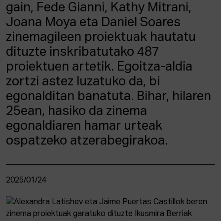
gain, Fede Gianni, Kathy Mitrani,
Joana Moya eta Daniel Soares
zinemagileen proiektuak hautatu
dituzte inskribatutako 487
proiektuen artetik. Egoitza-aldia
zortzi astez luzatuko da, bi
egonalditan banatuta. Bihar, hilaren
25ean, hasiko da zinema
egonaldiaren hamar urteak
ospatzeko atzerabegirakoa.
2025/01/24