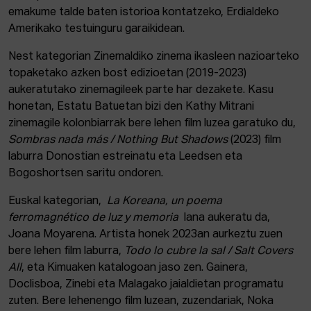
emakume talde baten istorioa kontatzeko, Erdialdeko
Amerikako testuinguru garaikidean.
Nest kategorian Zinemaldiko zinema ikasleen nazioarteko
topaketako azken bost edizioetan (2019-2023)
aukeratutako zinemagileek parte har dezakete. Kasu
honetan, Estatu Batuetan bizi den Kathy Mitrani
zinemagile kolonbiarrak bere lehen film luzea garatuko du,
Sombras nada más / Nothing But Shadows
(2023) film
laburra Donostian estreinatu eta Leedsen eta
Bogoshortsen saritu ondoren.
Euskal kategorian,
La Koreana, un poema
ferromagnético de luz y memoria
lana aukeratu da,
Joana Moyarena. Artista honek 2023an aurkeztu zuen
bere lehen film laburra,
Todo lo cubre la sal / Salt Covers
All
, eta Kimuaken katalogoan jaso zen. Gainera,
Doclisboa, Zinebi eta Malagako jaialdietan programatu
zuten. Bere lehenengo film luzean, zuzendariak, Noka