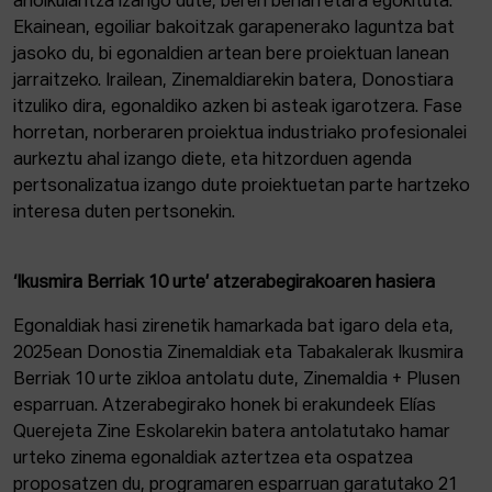
aholkularitza izango dute, beren beharretara egokituta.
Ekainean, egoiliar bakoitzak garapenerako laguntza bat
jasoko du, bi egonaldien artean bere proiektuan lanean
jarraitzeko. Irailean, Zinemaldiarekin batera, Donostiara
itzuliko dira, egonaldiko azken bi asteak igarotzera. Fase
horretan, norberaren proiektua industriako profesionalei
aurkeztu ahal izango diete, eta hitzorduen agenda
pertsonalizatua izango dute proiektuetan parte hartzeko
interesa duten pertsonekin.
‘Ikusmira Berriak 10 urte’ atzerabegirakoaren hasiera
Egonaldiak hasi zirenetik hamarkada bat igaro dela eta,
2025ean Donostia Zinemaldiak eta Tabakalerak Ikusmira
Berriak 10 urte zikloa antolatu dute, Zinemaldia + Plusen
esparruan. Atzerabegirako honek bi erakundeek Elías
Querejeta Zine Eskolarekin batera antolatutako hamar
urteko zinema egonaldiak aztertzea eta ospatzea
proposatzen du, programaren esparruan garatutako 21