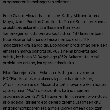
Fede Gianni, Alexandra Latishev, Kathy Mitrani, Joana
Moya, Jaime Puertas Castillo eta Daniel Soaresen zinema
proiektuak aukeratu dira Ikusmira Berriaken
hamaikagarren edizioan aurkeztu diren 487 lanen artean.
Egonaldiaren lehenengo fasea martxoaren 24tik
maiatzaren 4ra izango da. Egonaldien programak bere izen
emateen marka gainditu du, 487 zinema proiektu jaso
baititu, iaz baino % 34 gehiago (362). Aukeratutako sei
proiektuen artean, lau opera primak dira.
Elías Querejeta Zine Eskolaren kategorian, zeinetan
EQZEko ikasleek eta alumniak parte har dezakeen,
Sirenas
aukeratu da, Alexandra Latishevena; azken honen
opera prima,
Medea
, Horizontes Latinos sailean
programatu zen (2017). Hirugarren film luzearen proiektuak
arlo soziala, thrillerra eta genero zinema uztartzen ditu,
antropomorfikoaren eta alimalekoaren artean dabiltzan