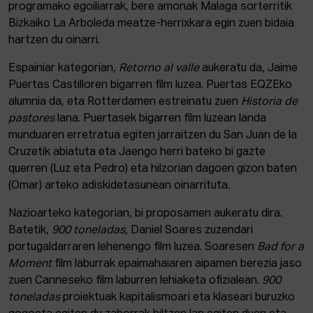
programako egoiliarrak, bere amonak Malaga sorterritik
Bizkaiko La Arboleda meatze-herrixkara egin zuen bidaia
hartzen du oinarri.
Espainiar kategorian,
Retorno al valle
aukeratu da, Jaime
Puertas Castilloren bigarren film luzea. Puertas EQZEko
alumnia da, eta Rotterdamen estreinatu zuen
Historia de
pastores
lana. Puertasek bigarren film luzean landa
munduaren erretratua egiten jarraitzen du San Juan de la
Cruzetik abiatuta eta Jaengo herri bateko bi gazte
querren (Luz eta Pedro) eta hilzorian dagoen gizon baten
(Omar) arteko adiskidetasunean oinarrituta.
Nazioarteko kategorian, bi proposamen aukeratu dira.
Batetik,
900 toneladas
, Daniel Soares zuzendari
portugaldarraren lehenengo film luzea. Soaresen
Bad for a
Moment
film laburrak epaimahaiaren aipamen berezia jaso
zuen Canneseko film laburren lehiaketa ofizialean.
900
toneladas
proiektuak kapitalismoari eta klaseari buruzko