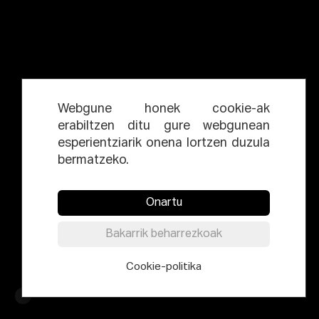
Webgune honek cookie-ak
erabiltzen ditu gure webgunean
esperientziarik onena lortzen duzula
bermatzeko.
Onartu
Bakarrik beharrezkoak
Cookie-politika