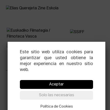
Este sitio web utiliza cookies para
garantizar que usted obtiene la
mejor experiencia en nuestro sitio
web.
Facebook
Equis
Instagram
Threads
Newsletter
Aceptar
© Elías Querejeta Zine Eskola 2026
Solo las necesarias
Tabakalera · Andre zigarrogileak plaza, 1
20012 Donostia / San Sebastián
T.
Política de Cookies
0034 943 545 005