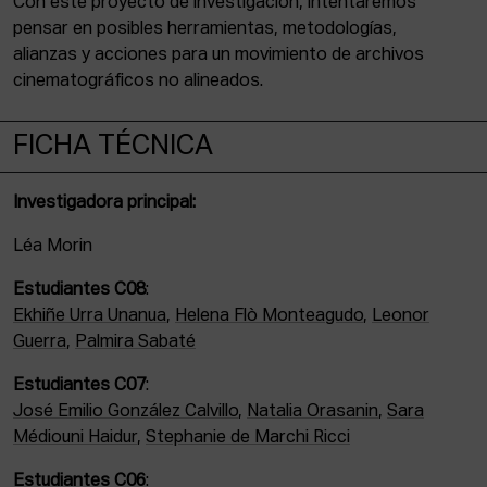
Con este proyecto de investigación, intentaremos
pensar en posibles herramientas, metodologías,
alianzas y acciones para un movimiento de archivos
cinematográficos no alineados.
FICHA TÉCNICA
Investigadora principal:
Léa Morin
Estudiantes C08
:
Ekhiñe Urra Unanua
,
Helena Flò Monteagudo
,
Leonor
Guerra
,
Palmira Sabaté
Estudiantes C07
:
José Emilio González Calvillo
,
Natalia Orasanin
,
Sara
Médiouni Haidur
,
Stephanie de Marchi Ricci
Estudiantes C06
: