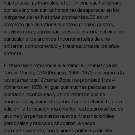
ACTUALIDAD
capitalistas, patriarcales, etc.). Un cine que ha luchado
por existir y que aún lucha por no desaparecer en los
márgenes de las historias dominantes. C3 es un
Admisión
proyecto que cuestiona nuestros propios gestos,
Intranet
movimientos y aproximaciones a la historia del cine, en
EUS
ESP
ENG
particular a los archivos tricontinentales de cine
militante, comprometido y transnacional de los años
setenta.
El título hace referencia a la efímera Cinemateca del
Tercer Mundo, C3M (Uruguay, 1969-1972) así como a la
revista marroquí
Cinema 3
que fue prohibida tras 4
números en 1970. Al igual que muchas películas que
quedaron inconclusas y otros intentos que se
abortaron rápidamente (sobre todo en el ámbito de la
edición, la formación y la cinefilia), estos proyectos de
un cine y un pensamiento nuevos, transnacionales,
personales y radicales chocaron, a veces
estrepitosamente, con visiones políticas oficiales