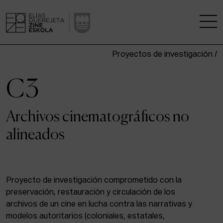
Proyectos de investigación /
LA ESCUELA
C3
CENTRO DE INVESTIGACIÓN
Archivos cinematográficos no
ESTUDIOS
alineados
KINOFABRIKA
COMUNIDAD
Proyecto de investigación comprometido con la
preservación, restauración y circulación de los
LA CASA DEL CINE
archivos de un cine en lucha contra las narrativas y
modelos autoritarios (coloniales, estatales,