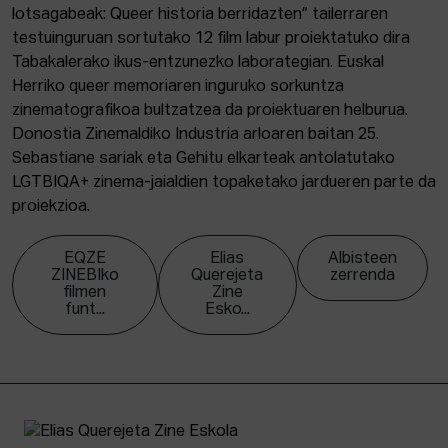
lotsagabeak: Queer historia berridazten” tailerraren
testuinguruan sortutako 12 film labur proiektatuko dira
Tabakalerako ikus-entzunezko laborategian. Euskal
Herriko queer memoriaren inguruko sorkuntza
zinematografikoa bultzatzea da proiektuaren helburua.
Donostia Zinemaldiko Industria arloaren baitan 25.
Sebastiane sariak eta Gehitu elkarteak antolatutako
LGTBIQA+ zinema-jaialdien topaketako jardueren parte da
proiekzioa.
EQZE
Elias
Albisteen
ZINEBIko
Querejeta
zerrenda
filmen
Zine
funt...
Esko...