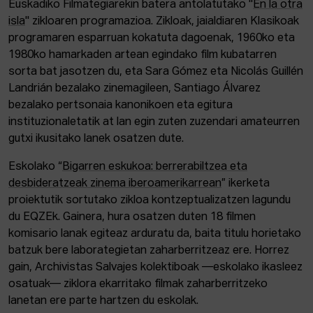
Euskadiko Filmategiarekin batera antolatutako "
En la otra
isla
" zikloaren programazioa. Zikloak, jaialdiaren Klasikoak
programaren esparruan kokatuta dagoenak, 1960ko eta
1980ko hamarkaden artean egindako film kubatarren
sorta bat jasotzen du, eta Sara Gómez eta Nicolás Guillén
Landrián bezalako zinemagileen, Santiago Álvarez
bezalako pertsonaia kanonikoen eta egitura
instituzionaletatik at lan egin zuten zuzendari amateurren
gutxi ikusitako lanek osatzen dute.
Eskolako “
Bigarren eskukoa: berrerabiltzea eta
desbideratzeak zinema iberoamerikarrean
” ikerketa
proiektutik sortutako zikloa kontzeptualizatzen lagundu
du EQZEk. Gainera, hura osatzen duten 18 filmen
komisario lanak egiteaz arduratu da, baita titulu horietako
batzuk bere laborategietan zaharberritzeaz ere. Horrez
gain, Archivistas Salvajes kolektiboak —eskolako ikasleez
osatuak— ziklora ekarritako filmak zaharberritzeko
lanetan ere parte hartzen du eskolak.