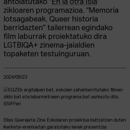
antolatutako “
En la otra isla
”
zikloaren programazioa. “Memoria
lotsagabeak. Queer historia
berridazten” tailerrean egindako
film laburrak proiektatuko dira
LGTBIQA+ zinema-jaialdien
topaketen testuinguruan.
2024/09/23
Elías Querejeta Zine Eskolaren proiektua bultzatzen duten
ikerketa-eremuetan garatutako lanek presentzia