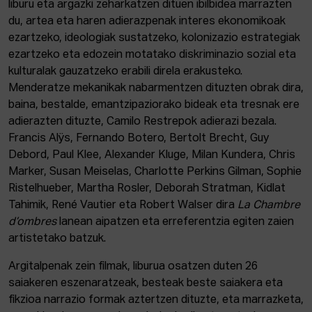
liburu eta argazki zeharkatzen dituen ibilbidea marrazten
du, artea eta haren adierazpenak interes ekonomikoak
ezartzeko, ideologiak sustatzeko, kolonizazio estrategiak
ezartzeko eta edozein motatako diskriminazio sozial eta
kulturalak gauzatzeko erabili direla erakusteko.
Menderatze mekanikak nabarmentzen dituzten obrak dira,
baina, bestalde, emantzipaziorako bideak eta tresnak ere
adierazten dituzte, Camilo Restrepok adierazi bezala.
Francis Alÿs, Fernando Botero, Bertolt Brecht, Guy
Debord, Paul Klee, Alexander Kluge, Milan Kundera, Chris
Marker, Susan Meiselas, Charlotte Perkins Gilman, Sophie
Ristelhueber, Martha Rosler, Deborah Stratman, Kidlat
Tahimik, René Vautier eta Robert Walser dira
La Chambre
d’ombres
lanean aipatzen eta erreferentzia egiten zaien
artistetako batzuk.
Argitalpenak zein filmak, liburua osatzen duten 26
saiakeren eszenaratzeak, besteak beste saiakera eta
fikzioa narrazio formak aztertzen dituzte, eta marrazketa,