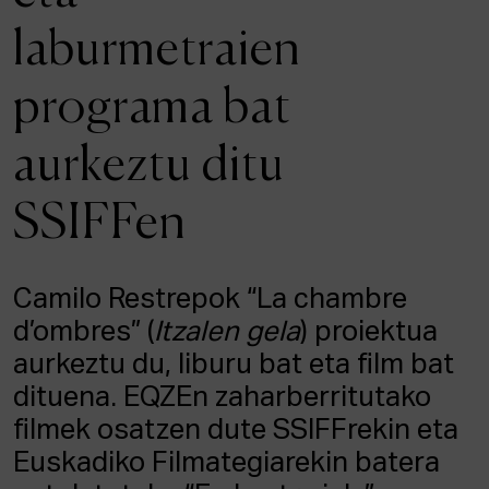
ALBISTEAK
laburmetraien
Onarpena
programa bat
Intranet
EUS
ESP
ENG
aurkeztu ditu
SSIFFen
Camilo Restrepok “La chambre
d’ombres” (
Itzalen gela
) proiektua
aurkeztu du, liburu bat eta film bat
dituena. EQZEn zaharberritutako
filmek osatzen dute SSIFFrekin eta
Euskadiko Filmategiarekin batera