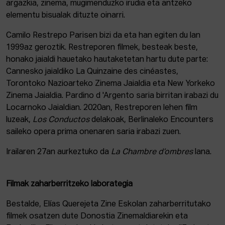
argazkia, zinema, mugimenduzko irudia eta antzeko
elementu bisualak dituzte oinarri.
Camilo Restrepo Parisen bizi da eta han egiten du lan
1999az geroztik. Restreporen filmek, besteak beste,
honako jaialdi hauetako hautaketetan hartu dute parte:
Cannesko jaialdiko La Quinzaine des cinéastes,
Torontoko Nazioarteko Zinema Jaialdia eta New Yorkeko
Zinema Jaialdia. Pardino d 'Argento saria birritan irabazi du
Locarnoko Jaialdian. 2020an, Restreporen lehen film
luzeak,
Los Conductos
delakoak, Berlinaleko Encounters
saileko opera prima onenaren saria irabazi zuen.
Irailaren 27an aurkeztuko da
La Chambre d’ombres
lana.
Filmak zaharberritzeko laborategia
Bestalde, Elías Querejeta Zine Eskolan zaharberritutako
filmek osatzen dute Donostia Zinemaldiarekin eta