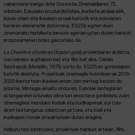
nabarmena izango dute Donostia Zinemaldiaren 72.
edizioan. Eskolako produktibitatea, ikerketa jardueratik,
ikasle ohien eta ikasleen proiektuetatik eta eskolaren
beraren ekimenetik datorrena, EQZEk egiten duen
zinemarako hurbilketa berezia agerian uzten duten hainbat
proposamenen bidez gauzatuko da.
La Chambre d’ombres
(
Itzalen gela
) proiektuaren ardatza
izen bereko argitalpen bat eta film bat dira. Camilo
Restrepok (Medellin, 1975) sortu du, EQZEren gonbidapen
batetik abiatuta. Proiektuak zinemagile kolonbiarrak 2019-
2020 ikasturtean ikasleei eman zien mintegi batean du
jatorria. Mintegia amaitu ondoren, Eskolak lantegiaren
aztergairekin lotutako obra bat ekoiztera gonbidatu zuen
zinemagilea: munduko irudiak eta irudikapenak sortzen
diren testuingurua zalantzan jartzea, eta irudi eta
irudikapen horiek errealitatean duten eragina.
Helburu hori betetzeko, proiektuak hainbat artelan, film,