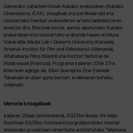
Gainerako zaharberritzeak Kubako erakundeen (Kubako
Cinemateca, ICAIC, zinegileak eta partikularrak) eta
nazioarteko hainbat erakunderen arteko lankidetzaren
emaitza dira. Besteak beste, aurrez aipatutako Kubako
erakundeen eta nazioarteko erakunde hauen artekoa:
Vulnerable Media Lab / Queen's University (Kanada),
Arsenal-Institut für Film und Videokunst (Alemania),
Altahabana Films (Madril) eta Institut National de
l’Audiovisuel (Frantzia). Programa irailaren 23tik 27ra
bitartean egingo da, Elías Querejeta Zine Eskolak
Tabakaleran duen gune berrian, eraikinaren beheko
solairuan.
Memoria lotsagabeak
Irailaren 25ean
(asteazkena), EQZEko ikasle ohi Alejo
Duclósek EQZEko Komisariotza graduondoko master
amaierako proiektuan oinarrituta antolatutako “Memoria