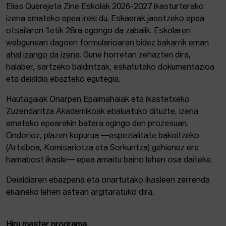
Elias Querejeta Zine Eskolak 2026-2027 ikasturterako
izena emateko epea ireki du. Eskaerak jasotzeko epea
otsailaren 1etik 28ra egongo da zabalik. E
skolaren
webgunean dagoen formularioaren bidez bakarrik eman
ahal izango da izena
. Gune horretan zehazten dira,
halaber, sartzeko baldintzak, eskatutako dokumentazioa
eta deialdia ebazteko egutegia.
Hautagaiak Onarpen Epaimahaiak eta ikastetxeko
Zuzendaritza Akademikoak ebaluatuko dituzte, izena
emateko epearekin batera egingo den prozesuan.
Ondorioz, plazen kopurua —espezialitate bakoitzeko
(Artxiboa, Komisariotza eta Sorkuntza) gehienez ere
hamabost ikasle— epea amaitu baino lehen osa daiteke.
Deialdiaren ebazpena eta onartutako ikasleen zerrenda
ekaineko lehen astean argitaratuko dira.
Hiru master programa