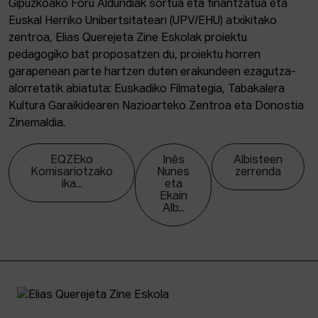
Gipuzkoako Foru Aldundiak sortua eta finantzatua eta
Euskal Herriko Unibertsitateari (UPV/EHU) atxikitako
zentroa, Elias Querejeta Zine Eskolak proiektu
pedagogiko bat proposatzen du, proiektu horren
garapenean parte hartzen duten erakundeen ezagutza-
alorretatik abiatuta: Euskadiko Filmategia, Tabakalera
Kultura Garaikidearen Nazioarteko Zentroa eta Donostia
Zinemaldia.
EQZEko
Inês
Albisteen
Komisariotzako
Nunes
zerrenda
ika...
eta
Ekain
Alb...