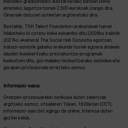
eskolako graduondoko ikastaroetako batean izena
emateko; laguntza horiek 2.500 eurokoak izango dira.
Oinarriak datozen asteetan argitaratuko dira.
Bestalde, TSH Talent Foundation erakundeak hamar
hilabeteko bi ostatu-beka eskainiko ditu (2026ko irailetik
2027ko ekainera) The Social Hub Donostia egoitzan.
Irabazi-asmorik gabeko erakunde honek egoera ahulean
dauden ikasleentzako prestakuntza-programak
kudeatzen ditu, goi-mailako hezkuntzarako sarbidea eta
garapen profesionala errazteko asmoz.
Informazio-saioa
Onarpen-prozesuarekin zerikusia duten zalantzak
argitzeko asmoz, otsailaren 10ean, 16:00etan (CET),
informazio-saio bat egingo da online, interesa duten
guztiei irekia.