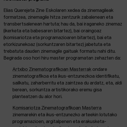
Elias Querejeta Zine Eskolaren xedea da zinemagileak
formatzea, zinemagile hitza zentzurik zabalenean eta
transbertsalenean hartuta; hau da, bai iraganeko zinemaz
(ikerketa eta babesaren bitartez), bai oraingoaz
(komisariotza eta programazioaren bitartez), bai eta
etorkizunekoaz (sorkuntzaren bitartez) jabetuta eta
trebatuta dauden zinemagile gaituak formatu nahi ditu.
Begirada oso hori hiru master programatan zehazten da:
Artxibo Zinematografikoan Masterrak
ondare
zinematografikoa eta ikus-entzunezkoa identifikatu,
sailkatu, zaharberritu eta zaintzea du ardatz, eta, aldi
berean, sorkuntza artistikorako eremu gisa
planteatzen du alor hori.
Komisariotza Zinematografikoan Masterra
zinemarekin eta ikus-entzunezko arteekin lotutako
programazioen, argitalpenen eta erakusketa-