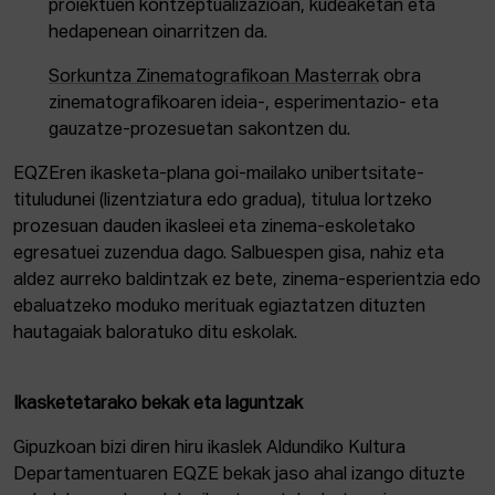
proiektuen kontzeptualizazioan, kudeaketan eta
hedapenean oinarritzen da.
Sorkuntza Zinematografikoan Masterrak
obra
zinematografikoaren ideia-, esperimentazio- eta
gauzatze-prozesuetan sakontzen du.
EQZEren ikasketa-plana goi-mailako unibertsitate-
tituludunei (lizentziatura edo gradua), titulua lortzeko
prozesuan dauden ikasleei eta zinema-eskoletako
egresatuei zuzendua dago. Salbuespen gisa, nahiz eta
aldez aurreko baldintzak ez bete, zinema-esperientzia edo
ebaluatzeko moduko merituak egiaztatzen dituzten
hautagaiak baloratuko ditu eskolak.
Ikasketetarako bekak eta laguntzak
Gipuzkoan bizi diren hiru ikaslek Aldundiko Kultura
Departamentuaren EQZE bekak jaso ahal izango dituzte