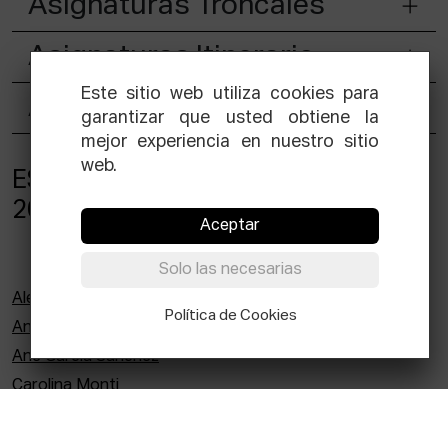
Asignaturas Troncales
Asignaturas Itinerario
Este sitio web utiliza cookies para
Asignaturas Transversales
garantizar que usted obtiene la
mejor experiencia en nuestro sitio
web.
ESTUDIANTES DEL CURSO 2025-
2026
Aceptar
Solo las necesarias
Alexandre Kröner Moreira
Política de Cookies
Andrea Velasco Caderot
Ane Garcia Sanchez
Carolina Monti
Clara Lezama
Clara Nolla Aikin