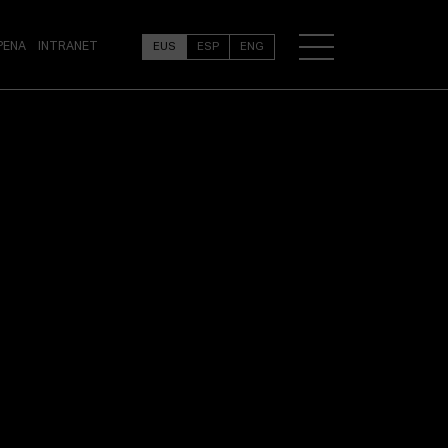
PENA
INTRANET
EUS
ESP
ENG